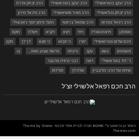
הרב יעקב בוטראשוילי
הרב יעקב בטוניאשוילי
הרב יצחק אדרת
הרב יצחק גגולאשוילי
הרב מאיר מושיאשוילי
הרב מיכאל מירון
הרב רפאל טטרוא
הרב שמואל בראשי
התמ' סימון יוסף ג'אנשוילי
ואתחנן
וידאו/האודיו
ויחי
ויצא
ויקרא
וישלח
חוקת
חכם שלום טטרואשוילי
יתרו
כי תבוא
כי תצא
לך לך
מקץ
משפטים
נשא
עקב
פינחס
פרשת שבוע מאת...
צו
ר' דוד בוטראשוילי
ראה
רבני גרוזיה מהעבר
שיחה של הרבי מלובביץ
שלח לך
תולדות
רב חכם רפאל אלשוילי זצ"ל
אתר נבנה ועוצב ע"י
AGHAI
חברה לבניית אתרי מג'נטו Theme by
Orane-
.
Themes.co