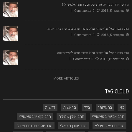
ורשת יהדות גרוזיה (סרט על חכם רפאל אלאשוילי)
אוקטובר 5, 2016
0 Comments
רב חכם רפאל אלאשוילי זצ"ל בדברי תורה בימי עיון באור יהודה
אוקטובר 5, 2016
0 Comments
רב חכם רפאל אלאשוילי זצ"ל בדברי תורה לראש השנה
ספטמבר 12, 2016
0 Comments
MORE ARTICLES
TAG CLOU
בא
בהעלותך
בלק
בראשית
דרשות
הרב אבישי בטאשוילי
הרב אילן שמילה
הרב בן ציון בטאשוילי
הרב גבריאל מירלא
הרב יוחנן מיכאלי
הרב יוסף מודזגברשווילי