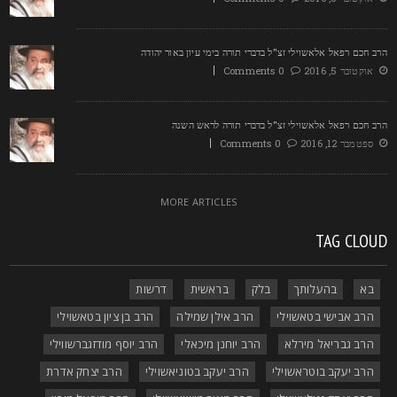
רב חכם רפאל אלאשוילי זצ"ל בדברי תורה בימי עיון באור יהודה
אוקטובר 5, 2016
0 Comments
רב חכם רפאל אלאשוילי זצ"ל בדברי תורה לראש השנה
ספטמבר 12, 2016
0 Comments
MORE ARTICLES
TAG CLOU
בא
בהעלותך
בלק
בראשית
דרשות
הרב אבישי בטאשוילי
הרב אילן שמילה
הרב בן ציון בטאשוילי
הרב גבריאל מירלא
הרב יוחנן מיכאלי
הרב יוסף מודזגברשווילי
הרב יעקב בוטראשוילי
הרב יעקב בטוניאשוילי
הרב יצחק אדרת