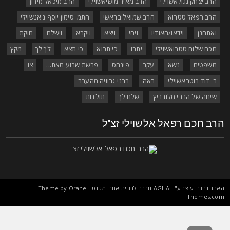
הרב יצחק גגולאשוילי
הרב מאיר מושיאשוילי
הרב מיכאל מירון
הרב רפאל טטרוא
הרב שמואל בראשי
התמ' סימון יוסף ג'אנשוילי
ואתחנן
וידאו/האודיו
ויחי
ויצא
ויקרא
וישלח
חוקת
חכם שלום טטרואשוילי
יתרו
כי תבוא
כי תצא
לך לך
מקץ
משפטים
נשא
עקב
פינחס
פרשת שבוע מאת...
צו
ר' דוד בוטראשוילי
ראה
רבני גרוזיה מהעבר
שיחה של הרבי מלובביץ
שלח לך
תולדות
רב חכם רפאל אלשוילי זצ"ל
אתר נבנה ועוצב ע"י
AGHAI
חברה לבניית אתרי מג'נטו Theme by
Orane-
.
Themes.co