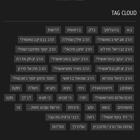
TAG CLOU
בא
בהעלותך
בלק
בראשית
דרשות
הרב אבישי בטאשוילי
הרב אילן שמילה
הרב בן ציון בטאשוילי
הרב גבריאל מירלא
הרב יוחנן מיכאלי
הרב יוסף מודזגברשווילי
הרב יעקב בוטראשוילי
הרב יעקב בטוניאשוילי
הרב יצחק אדרת
הרב יצחק גגולאשוילי
הרב מאיר מושיאשוילי
הרב מיכאל מירון
הרב רפאל טטרוא
הרב שמואל בראשי
התמ' סימון יוסף ג'אנשוילי
ואתחנן
וידאו/האודיו
ויחי
ויצא
ויקרא
וישלח
חוקת
חכם שלום טטרואשוילי
יתרו
כי תבוא
כי תצא
לך לך
מקץ
משפטים
נשא
עקב
פינחס
פרשת שבוע מאת...
צו
ר' דוד בוטראשוילי
ראה
רבני גרוזיה מהעבר
שיחה של הרבי מלובביץ
שלח לך
תולדות