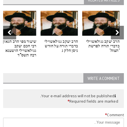
הרב יעקב גגולאשוילי
הרב יעקב גגולאשוילי
שיעור מפי הרב הגאון
בדברי תורה לפרשת
בדברי תורה על חודש
רבי חכם יעקב
'תצוה'
ניסן חלק ג
גגולאשוילי הושענא
רבה תשס"ד
WRITE A COMMENT
Your e-mail address will not be published.
*
Required fields are marked
*
Commen