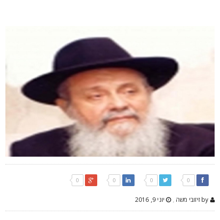
0
0
0
0
by זיזובי משה
,
יוני 9, 2016