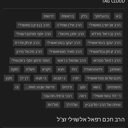
TAG CLOU
בא
בהעלותך
בלק
בראשית
דרשות
הרב אבישי בטאשוילי
הרב אילן שמילה
הרב בן ציון בטאשוילי
הרב גבריאל מירלא
הרב יוחנן מיכאלי
הרב יוסף מודזגברשווילי
הרב יעקב בוטראשוילי
הרב יעקב בטוניאשוילי
הרב יצחק אדרת
הרב יצחק גגולאשוילי
הרב מאיר מושיאשוילי
הרב מיכאל מירון
הרב רפאל טטרוא
הרב שמואל בראשי
התמ' סימון יוסף ג'אנשוילי
ואתחנן
וידאו/האודיו
ויחי
ויצא
ויקרא
וישלח
חוקת
חכם שלום טטרואשוילי
יתרו
כי תבוא
כי תצא
לך לך
מקץ
משפטים
נשא
עקב
פינחס
פרשת שבוע מאת...
צו
ר' דוד בוטראשוילי
ראה
רבני גרוזיה מהעבר
שיחה של הרבי מלובביץ
שלח לך
תולדות
רב חכם רפאל אלשוילי זצ"ל