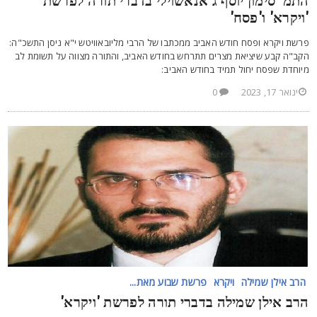
תמ' סימון יוסף ג'אנאשוילי בדברי תורה לפרשת
ויקרא' ו'פסח'
רשת ויקרא ופסח חודש האביב ממכתבו של הרבי מליובאוויטש י"א ניסן התשכ"ה:
קב"ה קבע שיציאת מצרים תתרחש בחודש האביב, והתורה מצווה על תשומת לב
יוחדת שפסח יחול תמיד בחודש האביב:
ינואר 17, 2023
0
הרב אילן שמילה
ויקרא
פרשת שבוע מאת...
רב אילן שמילה בדברי תורה לפרשת 'ויקרא'