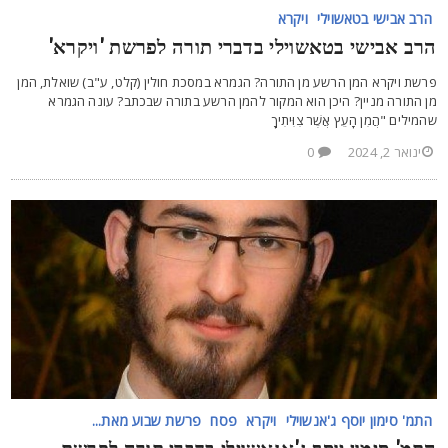
הרב אבישי בטאשוילי
ויקרא
רב אבישי בטאשוילי בדברי תורה לפרשת 'ויקרא'
רשת ויקרא המן הרשע מן התורה? הגמרא במסכת חולין (קלט, ע"ב) שואלת, המן
ן התורה מניין? היכן הוא המקור להמן הרשע בתורה שבכתב? עונה הגמרא
המילים "הֲמִן הָעֵץ אֲשֶׁר צִוִּיתִיךָ
ינואר 2, 2024
0
התמ' סימון יוסף ג'אנשוילי
ויקרא
פסח
פרשת שבוע מאת...