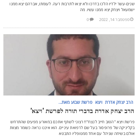
נים-עשר ילדיו הלכו בדרכו ולא יצאו לתרבות רעה. לעומתו, אברהם יצא ממנו
שמעאל ויצחק יצא ממנו עשיו. מה
ספטמבר 14, 2022
0
הרב יצחק אדרת
ויצא
פרשת שבוע מאת...
רב יצחק אדרת בדברי תורה לפרשת 'ויצא'
רשת ויצא "הטוב חייב לנצח"!! רצוני לשתף אתכם במאורע מפעים שהתרחש
קליניקה של פרופסור בעל שם לרפואת עיניים. הוא איננו נראה כשומר מצוות
ולם בשיחה שניהל עם אחד ממטופליו התבטא