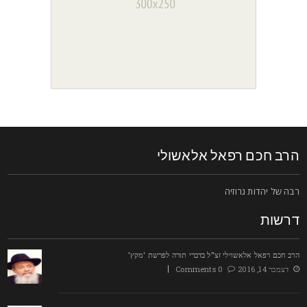
רב חכם רפאל אלאשולי
בה של יהדות גרוזיה
רשות
רב חכם רפאל אלאשוילי זצ"ל בדברי תורה לפרשת 'מקץ'
דצמבר 14, 2016
0 Comments