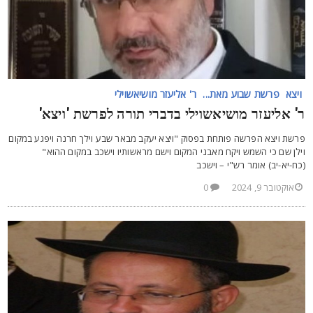
ויצא
פרשת שבוע מאת...
ר' אליעזר מושיאשוילי
' אליעזר מושיאשוילי בדברי תורה לפרשת 'ויצא'
רשת ויצא הפרשה פותחת בפסוק "ויצא יעקב מבאר שבע וילך חרנה ויפגע במקום
ילן שם כי השמש ויקח מאבני המקום וישם מראשותיו וישכב במקום ההוא"
כח-יא-יב) אומר רש"י – וישכב
אוקטובר 9, 2024
0