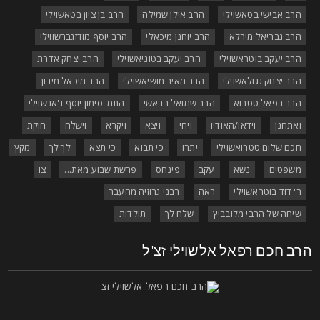
הרב אבישי בטאשוילי
הרב אילן שמילה
הרב בן ציון בטאשוילי
הרב גבריאל מירלא
הרב יוחנן מיכאלי
הרב יוסף מודזגברשווילי
הרב יעקב בוטראשוילי
הרב יעקב בטוניאשוילי
הרב יצחק אדרת
הרב יצחק גגולאשוילי
הרב מאיר מושיאשוילי
הרב מיכאל מירון
הרב רפאל טטרוא
הרב שמואל בראשי
התמ' סימון יוסף ג'אנשוילי
ואתחנן
וידאו/האודיו
ויחי
ויצא
ויקרא
וישלח
חוקת
חכם שלום טטרואשוילי
יתרו
כי תבוא
כי תצא
לך לך
מקץ
משפטים
נשא
עקב
פינחס
פרשת שבוע מאת...
צו
ר' דוד בוטראשוילי
ראה
רבני גרוזיה מהעבר
שיחה של הרבי מלובביץ
שלח לך
תולדות
רב חכם רפאל אלשוילי זצ"ל