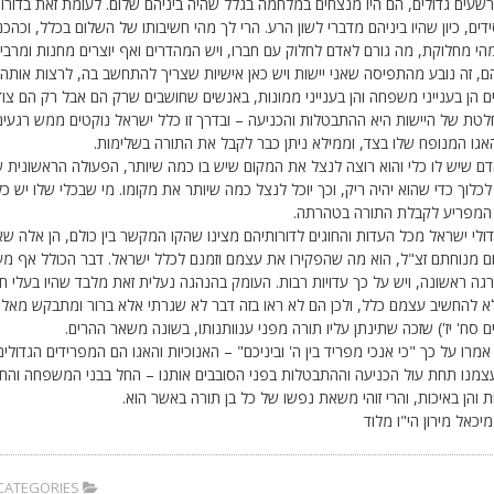
רשעים גדולים, הם היו מנצחים במלחמה בגלל שהיה ביניהם שלום. לעומת זאת בדורו 
ים, כיון שהיו ביניהם מדברי לשון הרע. הרי לך מהי חשיבותו של השלום בכלל, וכהכ
הי מחלוקת, מה גורם לאדם לחלוק עם חברו, ויש המהדרים ואף יוצרים מחנות ומרבים
ם, זה נובע מהתפיסה שאני יישות ויש כאן אישיות שצריך להתחשב בה, לרצות אותה ו
 הן בענייני משפחה והן בענייני ממונות, באנשים שחושבים שרק הם אבל רק הם צוד
לטת של היישות היא ההתבטלות והכניעה – ובדרך זו כלל ישראל נוקטים ממש רגעים
אגו המנופח שלו בצד, וממילא ניתן כבר לקבל את התורה בשלימות.
ם שיש לו כלי והוא רוצה לנצל את המקום שיש בו כמה שיותר, הפעולה הראשונית ש
כלוך כדי שהוא יהיה ריק, וכך יוכל לנצל כמה שיותר את מקומו. מי שבכלי שלו יש כל מ
 המפריע לקבלת התורה בטהרתה.
ולי ישראל מכל העדות והחוגים לדורותיהם מצינו שהקו המקשר בין כולם, הן אלה שא
ם מנוחתם זצ"ל, הוא מה שהפקירו את עצמם וזמנם לכלל ישראל. דבר הכולל אף מ
ה ראשונה, ויש על כך עדויות רבות. העומק בהנהגה נעלית זאת מלבד שהיו בעלי חס
א להחשיב עצמם כלל, ולכן הם לא ראו בזה דבר לא שגרתי אלא ברור ומתבקש מאליו. 
 סח' יז') שזכה שתינתן עליו תורה מפני ענוותנותו, בשונה משאר ההרים.
אמרו על כך "כי אנכי מפריד בין ה' וביניכם" – האנוכיות והאגו הם המפרידים הגדולי
צמנו תחת עול הכניעה וההתבטלות בפני הסובבים אותנו – החל בבני המשפחה והחבר
 והן באיכות, והרי זוהי משאת נפשו של כל בן תורה באשר הוא.
יכאל מירון הי"ו מלוד
CATEGORIES: