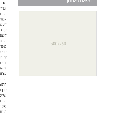
תפארת אהרון
מדרגה
ונלך 
הרי ב
אמורה
לעשות
עליה
לשם כ
היסוד
מעלות
לפיצו
זה הד
זה לז
ומשמש
שהוא 
הבה נ
התוצא
לכן 
שלימו
הרי ב
סיבה 
הינם 