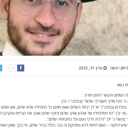
,
מרץ 31, 2025
0
 נשא
 השלום והקשר למתן תורה:
ה' פניו אליך וישם לך שלום" (במדבר ו' כו').
במדרש (במדב"ר יא' ז') "גדול השלום שאין חותם כל התפילה אלא שלום, ואין חותם 
(א' יב') "הוי מתלמידיו של אהרון אוהב שלום ורודף שלום אוהב את הבריות ומקרבן ל
(משלי ג' יז') "דרכיה דרכי נועם וכל נתיבותיה שלום".
יש לחקור – האם לחיות ללא מחלוקת זה כבר נכלל בגדר שלום, ודי בכך שאין האחד