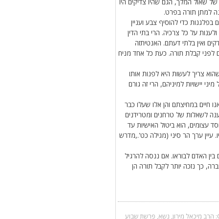
של שאול המלך, הגם שהיו צדיקים היו
נה למתן תורה בפרט.
 בפלגנות כדי להוסיף צבע ועניין
לענות על כל צרכיה. הרי בתי הדין
קים ואין בלתי דעתם. האנטיתזה
 לפני קבלת תורה. כעת כל אחד מניח
הוא צריך לעשות היא לפנות אותו
יני יישויות למיניהם, הרי זה גורם
נו חיים במחיצתם והן אלו שעלו כבר
ענה לשאלות של טרחנים ומטרידנים
ד עצומים, הוא ביטול האישיות עד
עיין ערך הר סיני (מגילה כט'.,מדרש
ם בין האדם לבוראו. אם ננסה להרגיל
ה, כך נזכה יותר לקבל תורה הן
הרב מיכאל מירון
,
נשא
,
פרשת שבוע