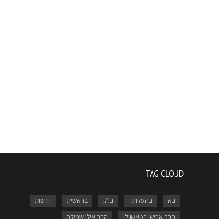
TAG CLOUD
בא
בהעלותך
בלק
בראשית
דרשות
הרב אבישי בטאשוילי
הרב אילן שמילה