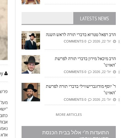
LATESTS NEWS
הרב רפאל טטרוא בדברי תורה לראש השנה
יולי 22, 2026
0 COMMENTS
הרב מיכאל מירון בדברי תורה לפרשת
'האזינו'
יולי 22, 2026
0 COMMENTS
by זיזובי משה
ר' יוסף מודזגברישווילי בדברי תורה לפרשת
פרשת
'האזינו'
יולי 21, 2026
0 COMMENTS
מעלת
"ישא 
MORE ARTICLES
כתוב 
אבות 
נאמר 
התועדות ח"י אלול בבית הכנסת
אלא ש