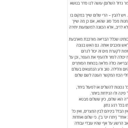
ר גדול השלום) עושה לנו סדר בנושא
יש להבין – הרי שלום שייך במקום בו
נות מכל סוג שהוא, אם כן מה שייך
לא לריב, אלא הכוונה למשמעות יתירה
 רבותינו שכלל הבריאה מורכבת מארבעת
לאש ומכבים אותה. גם האש בגובה
מת לקערת מים זה יכול לגרום
 יכולה לפזר ולהעיף את העפר, וכן על
הבריאה כולה מלאה בכוחות הסותרים
היום והלילה. טוב ורע הנמצאים בעולם
לולי הכח המקשר העונה לשם שלום
 נכונות להשלים או לפעול ביחד,
פינה ולו הנידחת ביותר.
 הוא שלום, כיון ששלום מבטא
 בכל רגע נתון.
 הבדל ביניהם לבין המצרים, ואין כל
ד" (יתרו יט' ב'). כי שלום ואחדות
אב הרשע על אף שהיו עובדי עבודה