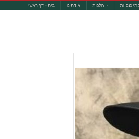
תי כנסיות
הלכות
אודתינו
בית – דף ראשי