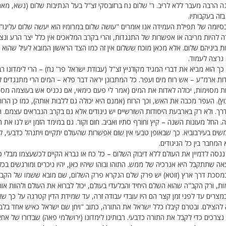
 הרבה מעבר ללא לריב. ר' שלום נח ברזובסקי זצ"ל בעל הנתיבות שלום (נשא, מאמ
בזה בעקבותיו.
סיומה של תפילת העמידה אנו אומרים "עושה שלום במרומיו הוא יעשה שלום עלינו". ו
 להיות מריבה או אפשרות של התנגדות, והרי בקרב המלאכים אין כלל יצר הרע ונצח
 ביניהם שלום. אלא מכאן מוכח ששלום אין זה כמו הצד הראשון המובא לעיל שהוא 
 נרצה לעמוד.
ך הוא מביא את דברי המגיד מקוז'ניץ זצ"ל (עבודת ישראל פר' נח) – הרי לימדונו
ות ארמ"ע – אש רוח מים ועפר. כל המתבונן יראה דבר פלא – המים הרי מתנגדים 
 מסוימות, יכולה לאדות את המים (אמר לי פעם כימאי, אם נכניס אש בעוצמה מסוי
ץ). העפר מכבה את האש, וכך הרוח (אמנם היא יכולה גם ללבות אותה), כמו כן הרוח
רך. ולא רק בארבעת היסודות השורשיים יש ניגודים אלא גם בקרב הנבראים עצמם. 
ה. החל מעונות השנה – קיץ וחורף סתיו ואביב. חום וקור. גם במימד הזמן יש לנו את 
ים בעירבוביא. כך שבאופן טבעי אין שום אפשרות שהעולם יתקיים ויתנהל כדבעי, 
המחבר בין כל הניגודים.
נסה לדמיין את העולם ללא דיבוק השלום – כל כח או נברא הקיים לכשעצמו מבלי כל
ה שתתקבל היא אנרכיה של ממש. התוהו ובוהו שיהיו כאן, יהיו ניכרים ומורגשים בכל 
במסכת דרך ארץ (זוטא) יש פרק שלם הנקרא פרק השלום, שם מובא ששמו של הקב"ה
ת, ורק הקב"ה שהוא השלם היחיד והבלעדי בעולם, יכול לברוא את העולם ולהוות אותו
מצרים עד לפני זמן קצר הם היו עובדי עבודה זרה, עד שמידת הדין קטרגה על כך שאין
להצילם. ובטרם קיבלו כלל ישראל את התורה, כתוב "ויחן שם ישראל כאיש אחד בלב אח
נצרכים כדי לקבל את התורה כדבעי. רבותינו לימדונו (ירושלמי פאה) שבדורו של אח