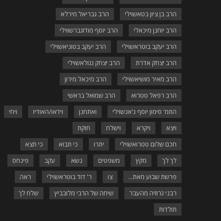
הרב בן ציון בטאשוילי
הרב גבריאל מירלא
הרב יוחנן מיכאלי
הרב יוסף מודזגברשווילי
הרב יעקב בוטראשוילי
הרב יעקב בטוניאשוילי
הרב יצחק אדרת
הרב יצחק גגולאשוילי
הרב מאיר מושיאשוילי
הרב מיכאל מירון
הרב רפאל טטרוא
הרב שמואל בראשי
התמ' סימון יוסף ג'אנשוילי
ואתחנן
וידאו/האודיו
ויחי
ויצא
ויקרא
וישלח
חוקת
חכם שלום טטרואשוילי
יתרו
כי תבוא
כי תצא
לך לך
מקץ
משפטים
נשא
עקב
פינחס
פרשת שבוע מאת...
צו
ר' דוד בוטראשוילי
ראה
רבני גרוזיה מהעבר
שיחה של הרבי מלובביץ
שלח לך
תולדות