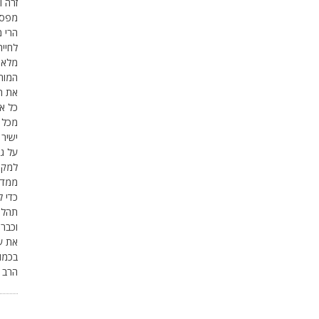
זרה ו
מפסיד
הרי מ
לחייה
מלאים
המוח
את ה
כל אד
מכל ל
ישיר
על גד
למקו
ממדרג
כדי ל
תהלים
וכבר 
את ע
בכמות
הרב מ