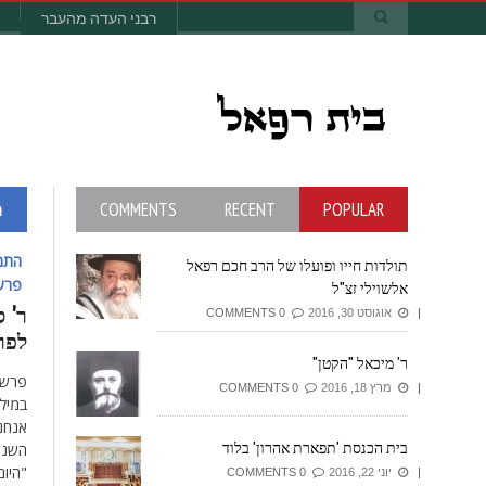
רבני העדה מהעבר
POPULAR
RECENT
COMMENTS
ה
התמ'
תולדות חייו ופועלו של הרב חכם רפאל
פרשת
אלשוילי זצ"ל
ר' ס
אוגוסט 30, 2016
0 COMMENTS
לפרש
ר' מיכאל "הקטן"
פרשת
מרץ 18, 2016
0 COMMENTS
במילי
אנחנ
בית הכנסת 'תפארת אהרון' בלוד
השנה
"היו
יוני 22, 2016
0 COMMENTS