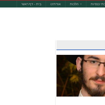
תי כנסיות
הלכות
אודתינו
בית – דף ראשי