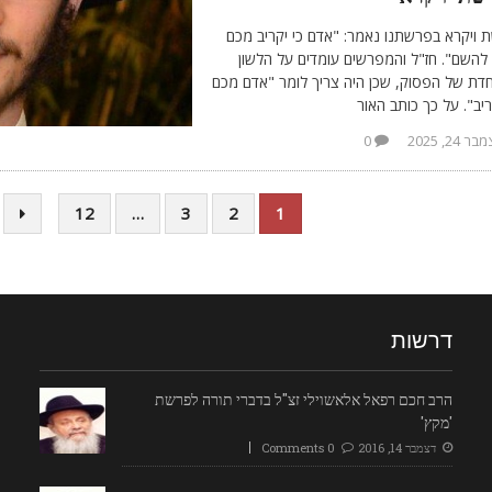
 ויקרא בפרשתנו נאמר: "אדם כי יקריב מכם
להשם". חז"ל והמפרשים עומדים על הלשון
חדת של הפסוק, שכן היה צריך לומר "אדם מכם
ריב". על כך כותב האור
ר 24, 2025
0
12
…
3
2
1
דרשות
הרב חכם רפאל אלאשוילי זצ"ל בדברי תורה לפרשת
'מקץ'
דצמבר 14, 2016
0 Comments