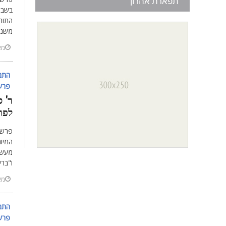
תפארת אהרון
בשבת 
התור
משנה 
מאי 27
התמ'
פרשת
ר' ס
לפר
פרשת
המיו
מעשה 
ו"בר
מאי 4
התמ'
פרשת