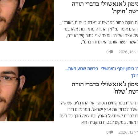
ימון ג'אנאשוילי בדברי תורה
שת 'חוקת'
 חוקת כתוב בפרשתנו: "אדם כי ימות באוהל".
שים אומרים: "אין התורה מתקיימת אלא במי
 עצמו עליה". ומצד שני כתוב (ויקרא י"ח,
"אשר יעשה אותם האדם וחי בהם",
1, 2026
0
 סימון יוסף ג'אנשוילי
פרשת שבוע מאת...
 לך
ימון ג'אנאשוילי בדברי תורה
שת 'שלח'
 שלח בפרשתינו מסופר על המרגלים שמשה
שלח לבדוק את ארץ ישראל. המרגלים חזרו
רו דברים קשים על הארץ וכתוצאה מכך כל העם
 מאוד. במקום לבטוח בהקב"ה הוא
1, 2026
0