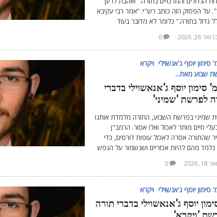
ות הגדולים והמרכזיים בתורה: “ואהבת לרעך
. על הפסוק הזה כותב רש"י: “אמר רבי עקיבא
ל גדול בתורה.” כלומר לא מדובר בעוד
אר 26, 2026
0
 סימון יוסף ג'אנשוילי
ויקרא
 שבוע מאת...
 סימון יוסף ג'אנאשוילי בדברי
ה לפרשת 'שמיני'
 שמיני בפרשת השבוע, התורה מלמדת אותנו
עלי חיים מותר לאכול ואלו אסור. הרמב"ן
ר שהתורה אסרה לאכול עופות דורסים, כדי
נלמד מהם להיות אכזריים ושנשמור על הנפש
 18, 2026
0
 סימון יוסף ג'אנשוילי
ויקרא
ימון יוסף ג'אנאשוילי בדברי תורה
שת 'ויקרא'