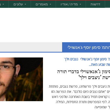
דרשות
מדיה / אודיו
מאמרים
עלונים
ב
תמ' סימון יוסף ג'אנשוילי
 סימון יוסף ג'אנשוילי
נצבים וילך
 שבוע מאת...
ימון ג'אנאשוילי בדברי תורה
ת 'ניצבים וילך'
 ניצבים וילך פרשתינו, פרשת נצבים, פותחת
ם "אתם נצבים היום כולכם". את הפרשה הזו
ו קוראים תמיד בשבת האחרונה שלפני ראש
. לפי המפרשים ותורת החסידות, המילה
ם" שמופיעה