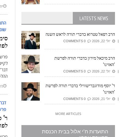
יולי 7,
LATESTS NEWS
התמ'
שופ
הרב רפאל טטרוא בדברי תורה לראש השנה
סימו
יולי 22, 2026
0 COMMENTS
לפר
פרשת
הרב מיכאל מירון בדברי תורה לפרשת
לקיים
'האזינו'
דבר".
יולי 22, 2026
0 COMMENTS
ההלכ
ר' יוסף מודזגברישווילי בדברי תורה לפרשת
מאי 28
'האזינו'
יולי 21, 2026
0 COMMENTS
דברי
פרשת
MORE ARTICLES
ר' ס
לפר
התועדות ח"י אלול בבית הכנסת
פרשת