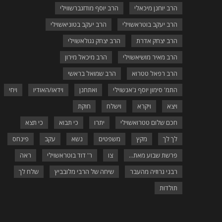
הרב יוחנן מיכאלי
הרב יוסף מודזגברשווילי
הרב יעקב בוטראשוילי
הרב יעקב בטוניאשוילי
הרב יצחק אדרת
הרב יצחק גגולאשוילי
הרב מאיר מושיאשוילי
הרב מיכאל מירון
הרב רפאל טטרוא
הרב שמואל בראשי
התמ' סימון יוסף ג'אנשוילי
ואתחנן
וידאו/האודיו
ויחי
ויצא
ויקרא
וישלח
חוקת
חכם שלום טטרואשוילי
יתרו
כי תבוא
כי תצא
לך לך
מקץ
משפטים
נשא
עקב
פינחס
פרשת שבוע מאת...
צו
ר' דוד בוטראשוילי
ראה
רבני גרוזיה מהעבר
שיחה של הרבי מלובביץ
שלח לך
תולדות