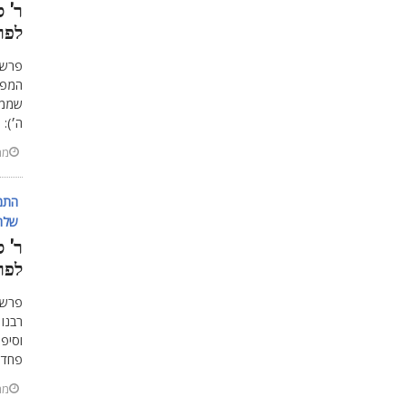
ר' ס
לפר
פרשת
המפר
שממית
ה׳): 
מרץ 6
התמ'
שלח
ר' ס
לפר
פרשת
רבנו 
וסיפ
פחדו
מרץ 2