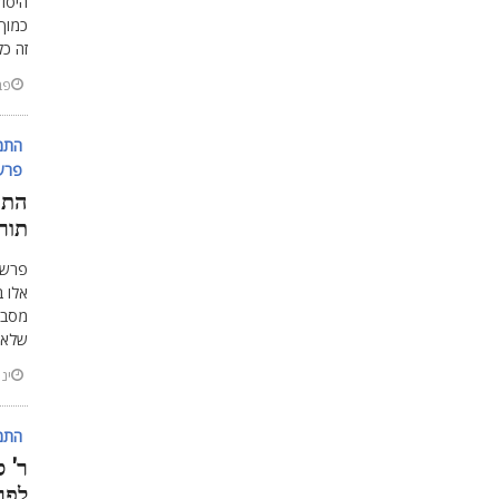
היסוד
כמוך"
זה כל
פברו
התמ'
פרשת
התמ'
תור
פרשת
אלו ב
מסבי
שלא 
ינואר
התמ'
ר' ס
לפר