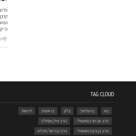
פרשת
קרבן 
המיו
כי יק
דצמב
TAG CLOUD
בא
בהעלותך
בלק
בראשית
דרשות
הרב אבישי בטאשוילי
הרב אילן שמילה
הרב בן ציון בטאשוילי
הרב גבריאל מירלא