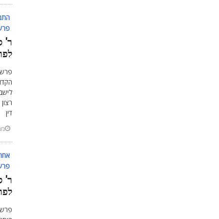
התמ'
פרשת
ר' ס
לפר
פרשת
הקדוש
לישב
רצון 
דין
מרץ 9
אחרי
פרשת
ר' ס
לפר
פרשת