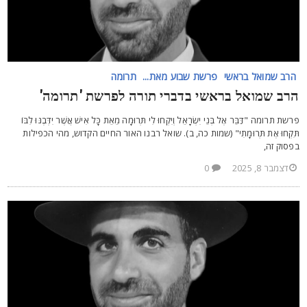
הרב שמואל בראשי
פרשת שבוע מאת...
תרומה
רב שמואל בראשי בדברי תורה לפרשת 'תרומה'
רשת תרומה "דַּבֵּר אֶל בְּנֵי יִשְׂרָאֵל וְיִקְחוּ לִי תְּרוּמָה מֵאֵת כָּל אִישׁ אֲשֶׁר יִדְּבֶנּוּ לִבּוֹ
ִּקְחוּ אֶת תְּרוּמָתִי" (שמות כה, ב). שואל רבנו האור החיים הקדוש, מהי הכפילות
פסוק זה,
דצמבר 8, 2025
0