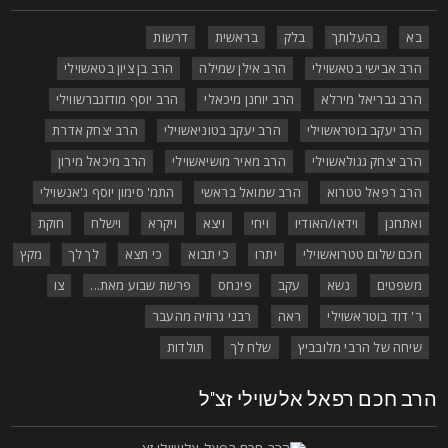
בא
בהעלותך
בלק
בראשית
דרשות
הרב אבישי בטאשוילי
הרב אילן שמילה
הרב בן ציון בטאשוילי
הרב גבריאל מירלא
הרב יוחנן מיכאלי
הרב יוסף מודזגברשווילי
הרב יעקב בוטראשוילי
הרב יעקב בטוניאשוילי
הרב יצחק אדרת
הרב יצחק גגולאשוילי
הרב מאיר מושיאשוילי
הרב מיכאל מירון
הרב רפאל טטרוא
הרב שמואל בראשי
התמ' סימון יוסף ג'אנשוילי
ואתחנן
וידאו/האודיו
ויחי
ויצא
ויקרא
וישלח
חוקת
חכם שלום טטרואשוילי
יתרו
כי תבוא
כי תצא
לך לך
מקץ
משפטים
נשא
עקב
פינחס
פרשת שבוע מאת...
צו
ר' דוד בוטראשוילי
ראה
רבני גרוזיה מהעבר
שיחה של הרבי מלובביץ
שלח לך
תולדות
רב חכם רפאל אלשוילי זצ"ל