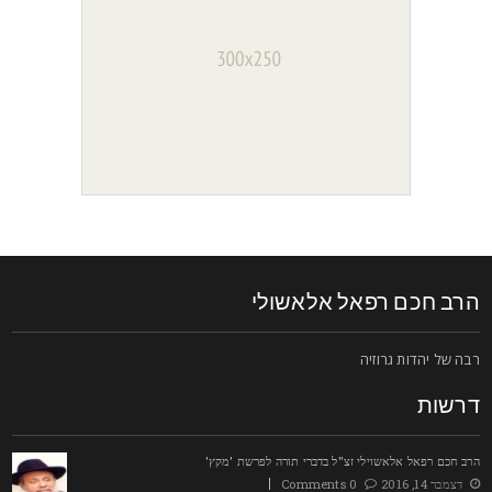
רב חכם רפאל אלאשולי
בה של יהדות גרוזיה
רשות
רב חכם רפאל אלאשוילי זצ"ל בדברי תורה לפרשת 'מקץ'
דצמבר 14, 2016
0 Comments