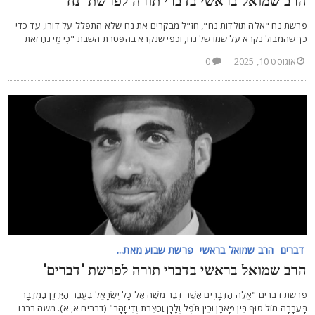
רב שמואל בראשי בדברי תורה לפרשת 'נח'
רשת נח "אלה תולדות נח", חז"ל מבקרים את נח שלא התפלל על דורו, עד כדי
ך שהמבול נקרא על שמו של נח, וכפי שנקרא בהפטרת השבת "כִּי מֵי נֹחַ זֹאת
אוגוסט 10, 2025
0
דברים
הרב שמואל בראשי
פרשת שבוע מאת...
רב שמואל בראשי בדברי תורה לפרשת 'דברים'
רשת דברים "אֵלֶּה הַדְּבָרִים אֲשֶׁר דִּבֶּר מֹשֶׁה אֶל כָּל יִשְׂרָאֵל בְּעֵבֶר הַיַּרְדֵּן בַּמִּדְבָּר
ָּעֲרָבָה מוֹל סוּף בֵּין פָּארָן וּבֵין תֹּפֶל וְלָבָן וַחֲצֵרֹת וְדִי זָהָב" (דברים א, א). משה רבנו