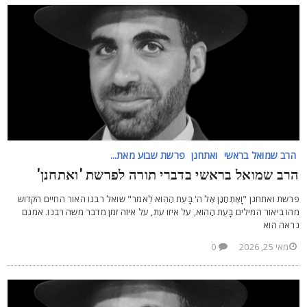
הרב שמואל בראשי
ואתחנן
פרשת שבוע מאת...
רב שמואל בראשי בדברי תורה לפרשת 'ואתחנן'
רשת ואתחנן "וָאֶתְחַנַּן אֶל ה' בָּעֵת הַהִוא לֵאמֹר" שואל רבנו האור החיים הקדוש
הו ביאור המילים בָּעֵת הַהִוא, על איזו עת, על איזה זמן מדבר משה רבנו. אמנם
ראה הוא
מאי 25, 2026
0