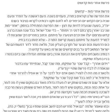
רשת אחרי מות קדושים
רשת אחרי מות – קדושים
ת הפרשה שלנו קוראים בתורה, פעמיים בשנה. פעם ראשונה על הסדר ופעם
ניה ביום הקדוש יום הכיפורים. לא לחנם תקנו רבותינו לקרוא בציבור בעצם
וה"כ, בשעה שנועדה להיות עת רצון – את הפרשה המתחילה בפסוק: "אחרי מות
ני בני אהרן בקרבתם לפני ה' וימותו" – כדי שכל ישראל בכל שנה ושנה ברגע
דוש ומרומם יעלו את זכרם ויצטערו על מיתתם. וכתוב בספרים הק' שמובטח לו
מוריד דמעות על מיתתם בשעת קריאת התורה – שלא ימותו בניו בחייו.
וס הדמעות וכוס הצער של הקרבן העליון מכל, מלאה מדור לדור דמעותיהם של
שראל המתאבלים על בנים קדושים שנשרפו באש על קדוש ה'.
בותינו משבחים ומקלסים את הנהגת אהרן ביום שמחתו הגדולה שבו ביום נפטרו
ניו במעלת שתיקתו.
וידום אהרן" – קבל שכר על שתיקתו, ומה שכר קבל, שנתייחד עמו בדבור
נאמרה לו לבדו פרשת שתויי יין (רש"י).
לכאורה מה היה לו לומר? האם אדם יכול לדבר על ה' או אפילו להרהר אחרי
ידותיו? א"כ למה בכל זאת קיבל שכר על שתיקתו?
לא על עצם זה שאדם שותק יש לו מעלה גדולה מאוד גם במקום שאין לו מה לומר,
ל אחת כמה וכמה, במקום שיש לו מה לומר, מעלת האדם ששותק נעשה מרכבה
שכינה (ראשית חכמה שער הקדושה פרק יא).
גר"א באיגרותיו כותב: "כל רגע ורגע שהאדם חוסם פיו, זוכה לאור הגנוז שאין
לאך ובריה יכולה לשער".
כמו שאומר שלמה "גם אויל מחריש חכם יחשב אטם שפתיו נבון" (משלי יז, כח),
למה יחשב לחכם? כי יש לו את הכוח לחסום פיו שזה כח עצום מאד כיון שטבעו של