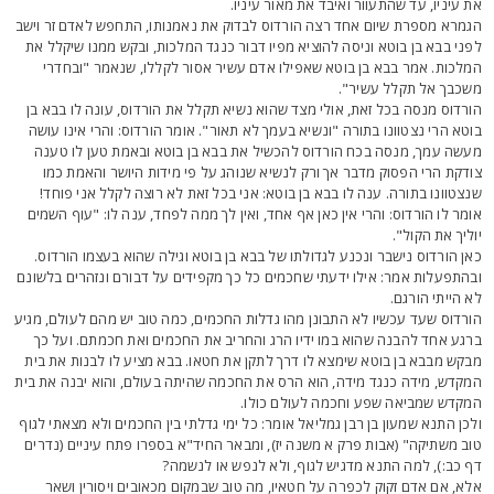
ת עיניו, עד שהתעוור ואיבד את מאור עיניו.
גמרא מספרת שיום אחד רצה הורדוס לבדוק את נאמנותו, התחפש לאדם זר וישב
פני בבא בן בוטא וניסה להוציא מפיו דבור כנגד המלכות, ובקש ממנו שיקלל את
מלכות. אמר בבא בן בוטא שאפילו אדם עשיר אסור לקללו, שנאמר "ובחדרי
שכבך אל תקלל עשיר".
ורדוס מנסה בכל זאת, אולי מצד שהוא נשיא תקלל את הורדוס, עונה לו בבא בן
וטא הרי נצטוונו בתורה "ונשיא בעמך לא תאור". אומר הורדוס: והרי אינו עושה
עשה עמך, מנסה בכח הורדוס להכשיל את בבא בן בוטא ובאמת טען לו טענה
ודקת הרי הפסוק מדבר אך ורק לנשיא שנוהג על פי מידות היושר והאמת כמו
נצטוונו בתורה. ענה לו בבא בן בוטא: אני בכל זאת לא רוצה לקלל אני פוחד!
ומר לו הורדוס: והרי אין כאן אף אחד, ואין לך ממה לפחד, ענה לו: "עוף השמים
וליך את הקול".
אן הורדוס נישבר ונכנע לגדולתו של בבא בן בוטא וגילה שהוא בעצמו הורדוס.
בהתפעלות אמר: אילו ידעתי שחכמים כל כך מקפידים על דבורם ונזהרים בלשונם
א הייתי הורגם.
ורדוס שעד עכשיו לא התבונן מהו גדלות החכמים, כמה טוב יש מהם לעולם, מגיע
רגע אחד להבנה שהוא במו ידיו הרג והחריב את החכמים ואת חכמתם. ועל כך
בקש מבבא בן בוטא שימצא לו דרך לתקן את חטאו. בבא מציע לו לבנות את בית
מקדש, מידה כנגד מידה, הוא הרס את החכמה שהיתה בעולם, והוא יבנה את בית
מקדש שמביאה שפע וחכמה לעולם כולו.
לכן התנא שמעון בן רבן גמליאל אומר: כל ימי גדלתי בין החכמים ולא מצאתי לגוף
וב משתיקה" (אבות פרק א משנה יז), ומבאר החיד"א בספרו פתח עיניים (נדרים
ף כב:), למה התנא מדגיש לגוף, ולא לנפש או לנשמה?
לא, אם אדם זקוק לכפרה על חטאיו, מה טוב שבמקום מכאובים ויסורין ושאר