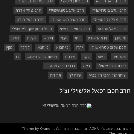
הרב גבריאל מירלא
הרב יוחנן מיכאלי
הרב יוסף מודזגברשווילי
הרב יעקב בוטראשוילי
הרב יעקב בטוניאשוילי
הרב יצחק אדרת
הרב יצחק גגולאשוילי
הרב מאיר מושיאשוילי
הרב מיכאל מירון
הרב רפאל טטרוא
הרב שמואל בראשי
התמ' סימון יוסף ג'אנשוילי
ואתחנן
וידאו/האודיו
ויחי
ויצא
ויקרא
וישלח
חוקת
חכם שלום טטרואשוילי
יתרו
כי תבוא
כי תצא
לך לך
מקץ
משפטים
נשא
עקב
פינחס
פרשת שבוע מאת...
צו
ר' דוד בוטראשוילי
ראה
רבני גרוזיה מהעבר
שיחה של הרבי מלובביץ
שלח לך
תולדות
רב חכם רפאל אלשוילי זצ"ל
אתר נבנה ועוצב ע"י
AGHAI
חברה לבניית אתרי מג'נטו Theme by
Orane-
.
Themes.co