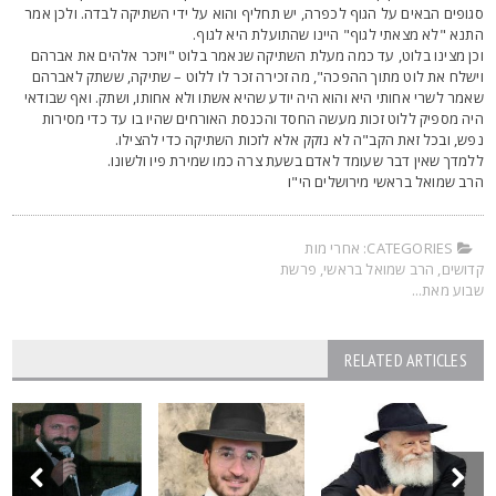
גופים הבאים על הגוף לכפרה, יש תחליף והוא על ידי השתיקה לבדה. ולכן אמר
תנא "לא מצאתי לגוף" היינו שהתועלת היא לגוף.
כן מצינו בלוט, עד כמה מעלת השתיקה שנאמר בלוט "ויזכר אלהים את אברהם
ישלח את לוט מתוך ההפכה", מה זכירה זכר לו ללוט – שתיקה, ששתק לאברהם
אמר לשרי אחותי היא והוא היה יודע שהיא אשתו ולא אחותו, ושתק. ואף שבודאי
יה מספיק ללוט זכות מעשה החסד והכנסת האורחים שהיו בו עד כדי מסירות
פש, ובכל זאת הקב"ה לא נזקק אלא לזכות השתיקה כדי להצילו.
למדך שאין דבר שעומד לאדם בשעת צרה כמו שמירת פיו ולשונו.
רב שמואל בראשי מירושלים הי"ו
CATEGORIES:
אחרי מות
דושים
,
הרב שמואל בראשי
,
פרשת
בוע מאת...
RELATED ARTICLES