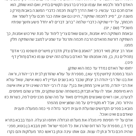
אדם לומר ולבטא את עצמו ובפרט ברגעים הקשיים בחייו, ואם הוא שותק, הוא
דם חכם כבר עכשיו. כי זאת הדרך לקנות חכמה כדברי המשנה באבות (פרק ג
שנה יג), "סייג לחכמה שתיקה", היינו גם אם אתה כבר חכם עליך לשמר את
כמתך, על ידי שתיקה כדברי שלמה "ברוב דברים לא יחדל פשע וחשך שפתיו
שכיל" (שם י, יט).
באמת השתיקה היא אמנות, וכשם שאדם צריך לימוד על מנת שירכוש אמנות, כך
שתיקה דורשת מהאדם הרבה חכמה ותרגול עד שמגיע למצב שהשתיקה חלק
מנו.
מר רב יצחק מאי דכתיב "האמנם אלם צדק תדברון מישרים תשפטו בני אדם"
תהילים נח, ב), מה אומנותו של האדם בעולם הזה ישים עצמו כאלם (חולין דף
ט.).
חוסו של האדם נמדד עד כמה הוא שתקן.
גמ' במסכת קידושין (דף עא:), מספרת על עולא שהזדמן לבית רבי יהודה, וראה
ת בנו של רבי יהודה רב יצחק שכבר בא בשנים ועדיין לא נשא אישה, שאל עולא
ת רבי יהודה, מדוע אינך מחתן את בנך? ענה לו רבי יהודה שאינו יודע איזו אישה
יא מיוחסת. אמר לו עולא תבדוק במשפחה שהם שתקנים, ותדע שהם מיוחסים.
צערנו, אנו רואים שאנשים מקפידים מאוד על מה שהם מכניסים לפה, כשרות כזו
הידור כזה, אבל לא מקפידים על מה שמוציאים מהפה!
ובא בספרים הקדושים שמעלת תענית דיבור גדולה פי כמה ממעלה תענית
אדם צם ואינו אוכל.
דם על ידי חסימת פיו מגלה את מעלתו הגדולה ויוחסו הנעלה. הגמ' בבבא בתרא
דף ד.), מספרת על הורדוס שהרג את כל חכמי ישראל חוץ מבבא בן בוטא, מפני
היה חכם גדול ונתן לו עצות. וגם אותו עינה ונתן בראשו כתר מעלוקות והם נקרו