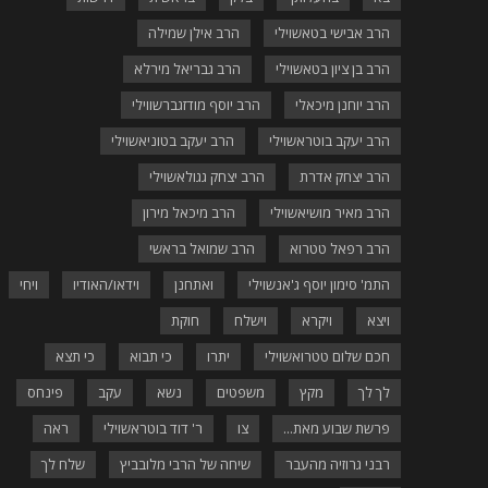
הרב אבישי בטאשוילי
הרב אילן שמילה
הרב בן ציון בטאשוילי
הרב גבריאל מירלא
הרב יוחנן מיכאלי
הרב יוסף מודזגברשווילי
הרב יעקב בוטראשוילי
הרב יעקב בטוניאשוילי
הרב יצחק אדרת
הרב יצחק גגולאשוילי
הרב מאיר מושיאשוילי
הרב מיכאל מירון
הרב רפאל טטרוא
הרב שמואל בראשי
התמ' סימון יוסף ג'אנשוילי
ואתחנן
וידאו/האודיו
ויחי
ויצא
ויקרא
וישלח
חוקת
חכם שלום טטרואשוילי
יתרו
כי תבוא
כי תצא
לך לך
מקץ
משפטים
נשא
עקב
פינחס
פרשת שבוע מאת...
צו
ר' דוד בוטראשוילי
ראה
רבני גרוזיה מהעבר
שיחה של הרבי מלובביץ
שלח לך