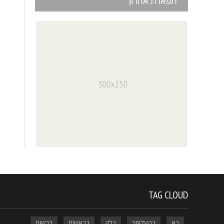
תפארת אהרון
TAG CLOUD
בא
בהעלותך
בלק
בראשית
דרשות