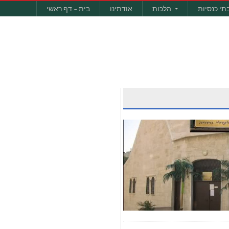
תי כנסיות
הלכות
אודתינו
בית – דף ראשי