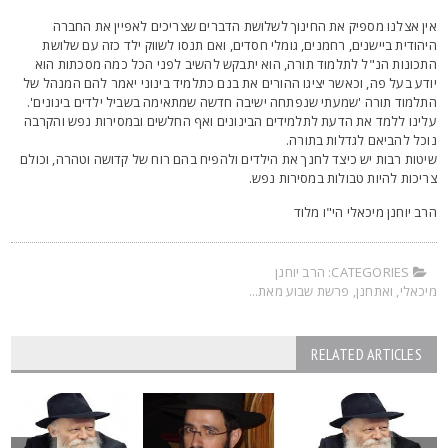
ין אצלנו מספיק את החינוך לשלושת הדברים שצריכים לאפיין את החברה
יהודית ביישנים, רחמנים, גומלי חסדים, ואם תנסו לשווק ילד כזה עם שלושת
תכונות הנ"ל לתלמוד תורה, הוא יתבקש להשיב לפני הכל כמה מסכתות הוא
ודע בעל פה, וכאשר יציגו ההורים את בנם כתלמיד בינוני יאמר להם המנהל של
תלמוד תורה 'שמעתי שנפתחה ישיבה חדשה שמתאימה בשביל ילדים בינונים'.
לינו ללמד את הדעת לתלמידים הבינונים ואף החלשים ובמסירות נפש והקרבה
וכל להביאם לגדלות בתורה.
יטות רבות יש כיצד לחנך את הילדים ולהפיח בהם רוח של קדושה וטהרה, וכולם
ריכות להיות טבולות במסירות נפש.
רב יוחנן מיכאלי הי"ו מלוד
CATEGORIES:
הרב יוחנן
יכאלי
,
ואתחנן
,
פרשת שבוע מאת...
RELATED ARTICLES