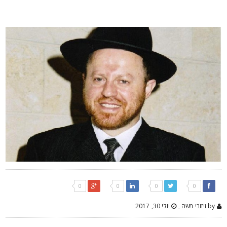
0
0
0
0
by זיזובי משה
,
יולי 30, 2017