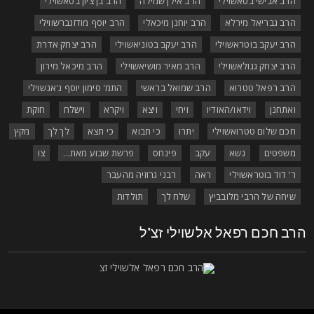
הרב אבישי בטאשוילי
הרב אילן שמילה
הרב בן ציון בטאשוילי
הרב גבריאל מירלא
הרב יוחנן מיכאלי
הרב יוסף מודזגברשווילי
הרב יעקב בוטראשוילי
הרב יעקב בטוניאשוילי
הרב יצחק אדרת
הרב יצחק גגולאשוילי
הרב מאיר מושיאשוילי
הרב מיכאל מירון
הרב רפאל טטרוא
הרב שמואל בראשי
התמ' סימון יוסף ג'אנשוילי
ואתחנן
וידאו/האודיו
ויחי
ויצא
ויקרא
וישלח
חוקת
חכם שלום טטרואשוילי
יתרו
כי תבוא
כי תצא
לך לך
מקץ
משפטים
נשא
עקב
פינחס
פרשת שבוע מאת...
צו
ר' דוד בוטראשוילי
ראה
רבני גרוזיה מהעבר
שיחה של הרבי מלובביץ
שלח לך
תולדות
רב חכם רפאל אלשוילי זצ"ל