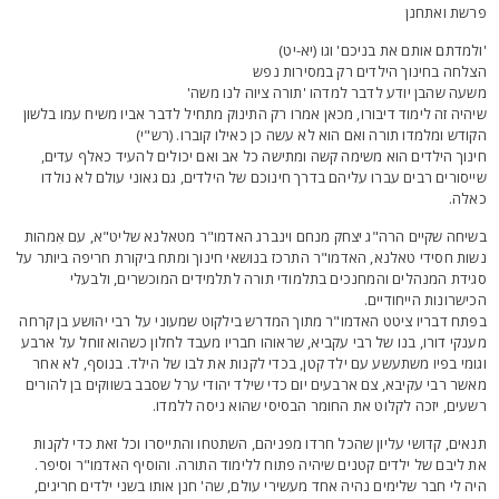
רשת ואתחנן
ולמדתם אותם את בניכם' וגו (יא-יט)
צלחה בחינוך הילדים רק במסירות נפש
שעה שהבן יודע לדבר למדהו 'תורה ציוה לנו משה'
יהיה זה לימוד דיבורו, מכאן אמרו רק התינוק מתחיל לדבר אביו משיח עמו בלשון
קודש ומלמדו תורה ואם הוא לא עשה כן כאילו קוברו. (רש"י)
ינוך הילדים הוא משימה קשה ומתישה כל אב ואם יכולים להעיד כאלף עדים,
ייסורים רבים עברו עליהם בדרך חינוכם של הילדים, גם גאוני עולם לא נולדו
אלה.
שיחה שקיים הרה"ג יצחק מנחם וינברג האדמו"ר מטאלנא שליט"א, עם אִמהות
שות חסידי טאלנא, האדמו"ר התרכז בנושאי חינוך ומתח ביקורת חריפה ביותר על
גידת המנהלים והמחנכים בתלמודי תורה לתלמידים המוכשרים, ולבעלי
כישרונות הייחודיים.
פתח דבריו ציטט האדמו"ר מתוך המדרש בילקוט שמעוני על רבי יהושע בן קרחה
ענקי דורו, בנו של רבי עקביא, שראוהו חבריו מעבד לחלון כשהוא זוחל על ארבע
גומי בפיו משתעשע עם ילד קטן, בכדי לקנות את לבו של הילד. בנוסף, לא אחר
אשר רבי עקיבא, צם ארבעים יום כדי שילד יהודי ערל שסבב בשווקים בן להורים
שעים, יזכה לקלוט את החומר הבסיסי שהוא ניסה ללמדו.
נאים, קדושי עליון שהכל חרדו מפניהם, השתטחו והתייסרו וכל זאת כדי לקנות
ת ליבם של ילדים קטנים שיהיה פתוח ללימוד התורה. והוסיף האדמו"ר וסיפר.
יה לי חבר שלימים נהיה אחד מעשירי עולם, שה' חנן אותו בשני ילדים חריגים,