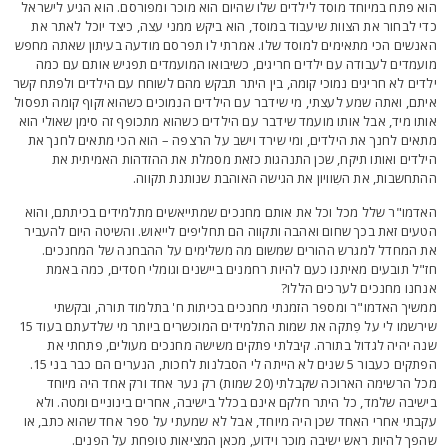
וא פתח במיוחד מוסד לילדים שלו שהיום הוא מוכר ומפורסם. הוא הגיע לישראל
די לבחור את הצוות שיעבוד במוסד, הוא ביקש ממני עצה, כיצד יוכל לאתר את
אנשים הכי מתאימים למוסד שלו. אמרתי לו תפרסם מודעה בעיתון שאתה מחפש
ועמדים לעבודה עם ילדים חריגים, כשיבואו המועמדים תפגיש אותם עם כמה
לדים לא חריגים נמוכי קומה, בין היתר תבקש מהם לשוחח עם הילדים ולפתח קשר
יתם, ואתה שמע לעצתי, מי שידבר עם הילדים הנמוכים כשהוא זקוף קומה תפסול
ותו מיד, אבל אותו מועמד שידבר עם הילדים כשהוא מתכופף זה סימן שאולי הוא
תאים לחנך את הילדים, ומי שירד וישב על הרצפה – הוא הכי מתאים לחנך את
ילדים ואותו תיקח, שכן התנהגות כזאת מסמלת את ההזדהות האמיתית את
התחשבות, את השִוויון את הגישה האוהבת שנותנת תקווה.
אדמו"ר שלל מכל וכל את אותם מחנכים שמתייאשים מתלמידים בכיתתם, והוא
טעים זאת בכך שחום ואהבה ותקווה הם תחליפים לייאוש. והשיטה היום להעביר
ת המחדל למגרש ההורים שמשום מה משלימים על ההבחנה של המחנכים.
ז"ל תובעים מאיתנו כעם להיות רחמנים ביישנים וגומלי חסדים, כמה באמת
נחנו מחנכים לערכים הללו?
משיך האדמו"ר ומספר הזמנתי מחנכים בכיתות ח' בתלמוד תורה, ובקשתי
שירשמו לי על פִתקה את שמות התלמידים המוכשרים ביותר מי שלדעתם בעוד 15
נה יהיה לגדול בתורה. קיבלתי פתקים משישה מחנכים מעולים, פתחתי את
הפתקים כעבור 5 שנים לא הייתה לי הסבלנות לחכות, הנערים הם כבר בני 15.
מכל הרשימה הארוכה שקבלתי (20 שמות) רק נער אחד ורק אחד היה מיוחד
ישיבה שלמד, כל היתר חלקם אינם בכלל בישיבה, אחרים בינוניים ומטה. ולא
קבתי אחרי האחד שכן היה מיוחד, אבל לא שמעתי על ספר אחד שהוא כתב, או
הפך להיות ראש ישיבה מוכר וידוע, מכאן המציאות טופחת על הפנים.