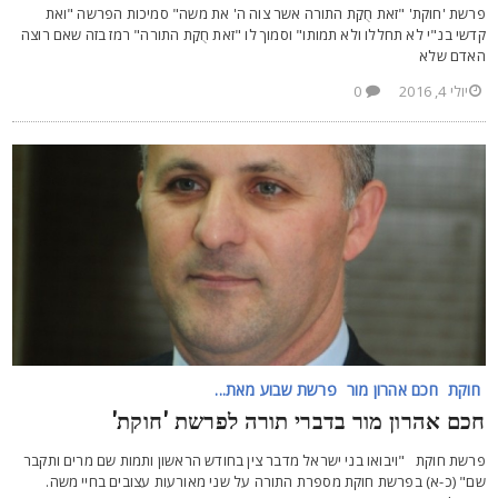
רשת 'חוקת' "זאת חֻקַת התורה אשר צוה ה' את משה" סמיכות הפרשה "ואת
דשי בנ"י לא תחללו ולא תמותו" וסמוך לו "זאת חֻקַת התורה" רמז בזה שאם רוצה
אדם שלא
יולי 4, 2016
0
חוקת
חכם אהרון מור
פרשת שבוע מאת...
כם אהרון מור בדברי תורה לפרשת 'חוקת'
רשת חוקת "ויבואו בני ישראל מדבר צין בחודש הראשון ותמות שם מרים ותקבר
ם" (כ-א) בפרשת חוקת מספרת התורה על שני מאורעות עצובים בחיי משה.