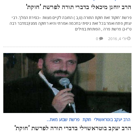
רב יוחנן מיכאלי בדברי תורה לפרשת 'חוקת'
רשת 'חוקת' זאת חוקת התורה (ט,ב ) החובה לקיים מצוות –כגזירת המלך. רבי
צחק פתח ואמר:בכל זאת ניסיתי בחכמה אמרתי והיא רחוקה ממני(במדבר רבה
"ז-ג) פרשת פרה , הפותחת במילים
יולי 4, 2016
0
הרב יעקב בוטראשוילי
חוקת
פרשת שבוע מאת...
רב יעקב בוטראשוילי בדברי תורה לפרשת 'חוקת'