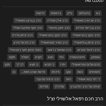
TAG CLOU
בא
בהעלותך
בלק
בראשית
דרשות
הרב אבישי בטאשוילי
הרב אילן שמילה
הרב בן ציון בטאשוילי
הרב גבריאל מירלא
הרב יוחנן מיכאלי
הרב יוסף מודזגברשווילי
הרב יעקב בוטראשוילי
הרב יעקב בטוניאשוילי
הרב יצחק אדרת
הרב יצחק גגולאשוילי
הרב מאיר מושיאשוילי
הרב מיכאל מירון
הרב רפאל טטרוא
הרב שמואל בראשי
התמ' סימון יוסף ג'אנשוילי
ואתחנן
וידאו/האודיו
ויחי
ויצא
ויקרא
וישלח
חוקת
חכם שלום טטרואשוילי
יתרו
כי תבוא
כי תצא
לך לך
מקץ
משפטים
נשא
עקב
פינחס
פרשת שבוע מאת...
צו
ר' דוד בוטראשוילי
ראה
רבני גרוזיה מהעבר
שיחה של הרבי מלובביץ
שלח לך
תולדות
רב חכם רפאל אלשוילי זצ"ל