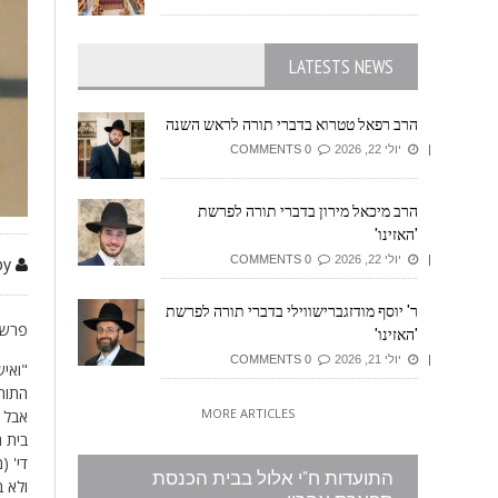
LATESTS NEWS
הרב רפאל טטרוא בדברי תורה לראש השנה
יולי 22, 2026
0 COMMENTS
הרב מיכאל מירון בדברי תורה לפרשת
'האזינו'
יולי 22, 2026
0 COMMENTS
by זיזובי משה
ר' יוסף מודזגברישווילי בדברי תורה לפרשת
פרשת
'האזינו'
יולי 21, 2026
0 COMMENTS
"ואיש
התורה
MORE ARTICLES
אבל ה
בית ה
די' (
התועדות ח"י אלול בבית הכנסת
ולא ב