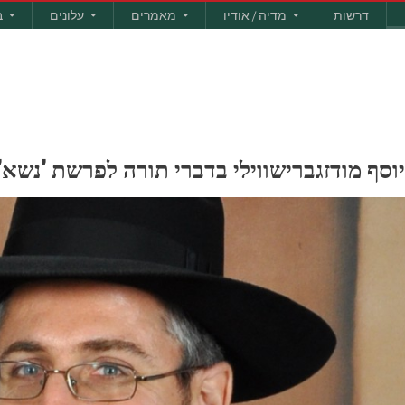
דרשות
מדיה / אודיו
מאמרים
עלונים
ב
' יוסף מודזגברישווילי בדברי תורה לפרשת 'נשא'