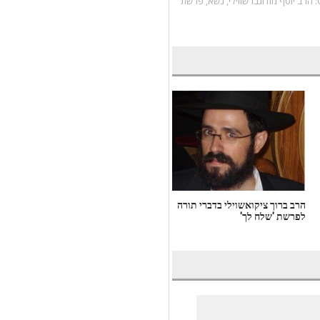
הרב יוסף מודזגברשווילי
,
נשא
,
פרשת
הרב ברוך ציקואשוילי בדברי תורה
ח' אהרון מור בדברי תורה לפרשת
לפרשת 'שלח לך'
'נשא'