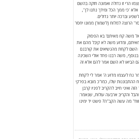
ו הרי זו גדולה ואמונה חזקה בהשם
לא 'כי ממך הכל ומידך נתנו לך',
שפע וברכה יותר גדולים.
סר' הרוצה למלוח (לשמור) ממונו יחסר
' אל משה קח מאיתם' בא הפסוק
מאיתם, ומדוע משה לא קיבל מהם את
ו השם לקחת מהנשיאים את קורבנם
. בנוסף, משה רבנו פחד אולי השכינה
הם הביאו לא השם אמר להם אלא זה
אמר נח לעצמו מדוע ה' אמר לי לקחת
 ההתבוננות שלו, כמו"כ מובא בפרקי
זה ואיני חייב להקריב לפניו קרבן
והבל והקריב ארבעה עולות, שנאמר:
יחוח" מה עשה הקב"ה? פשט יד ימינו