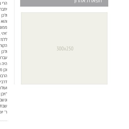
תפארת אהרון
הרי 
יתברך
ולכן 
והוא 
ממונ
'ויהי
ללמד
הקור
ולכן 
עברה
היה ר
וכן מ
הרבה
דרבי 
ועולו
"ויבן
ונשבע
שבת 
ר' יו