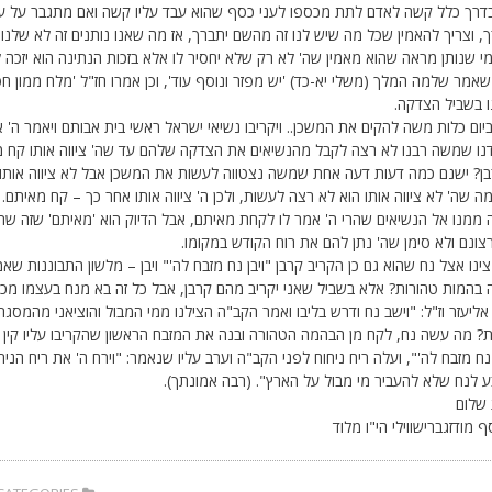
בדרך כלל קשה לאדם לתת מכספו לעני כסף שהוא עבד עליו קשה ואם מתגבר על עצמ
, וצריך להאמין שכל מה שיש לנו זה מהשם יתברך, אז מה שאנו נותנים זה לא שלנו א
מי שנותן מראה שהוא מאמין שה' לא רק שלא יחסיר לו אלא בזכות הנתינה הוא יזכה ל
שאמר שלמה המלך (משלי יא-כד) 'יש מפזר ונוסף עוד', וכן אמרו חז"ל 'מלח ממון ח
ו בשביל הצדקה.
 ביום כלות משה להקים את המשכן.. ויקריבו נשיאי ישראל ראשי בית אבותם ויאמר ה
נו שמשה רבנו לא רצה לקבל מהנשיאים את הצדקה שלהם עד שה' ציווה אותו קח 
בן? ישנם כמה דעות דעה אחת שמשה נצטווה לעשות את המשכן אבל לא ציווה אות
מה שה' לא ציווה אותו הוא לא רצה לעשות, ולכן ה' ציווה אותו אחר כך – קח מאיתם
 ממנו אל הנשיאים שהרי ה' אמר לו לקחת מאיתם, אבל הדיוק הוא 'מאיתם' שזה ש
צונם ולא סימן שה' נתן להם את רוח הקודש במקומו.
צינו אצל נח שהוא גם כן הקריב קרבן "ויבן נח מזבח לה'" ויבן – מלשון התבוננות ש
 בהמות טהורות? אלא בשביל שאני יקריב מהם קרבן, אבל כל זה בא מנח בעצמו מכח
אליעזר וז"ל: "וישב נח ודרש בליבו ואמר הקב"ה הצילנו ממי המבול והוציאני מהמסגר ה
ת? מה עשה נח, לקח מן הבהמה הטהורה ובנה את המזבח הראשון שהקריבו עליו קין 
 נח מזבח לה'", ועלה ריח ניחוח לפני הקב"ה וערב עליו שנאמר: "וירח ה' את ריח הנ
 לנח שלא להעביר מי מבול על הארץ". (רבה אמונתך).
שלום
סף מודזגברישווילי הי"ו מלוד