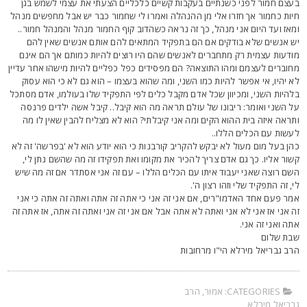
עצם חמור לפני כשנתיים בעקבות קשיים כלכליים הצעתי את עצמי לשמש בגן
יות כחמור אך חזרו אלי מן ההנהלה ואמרו לי שחמור כבר יש אבל מחפשים מנהל
מאז ועד היום אני מנהל, כך זה נראה כשהדוב קוף החמור מנהל והמנהל חמור..
ש אנשים שלא בודקים אם הם בתפקיד המתאים להם אותם אנשים שאין להם
ודעות עצמית רק מתחברים לאנשים שהם היו רוצים להיות כמותם אך הם אינם
חוברים לעצמם ומהו התוצאה? הם מפסידים כפל כפליים להיות מישהו אחר עדיין
א יהיו, אי אפשר להיות כמו השני, ומה שהוא בעצמו – הוא גם לא כי הוא עסוק
להיות השני, ומכיוון שכל אדם מקבל כלים לפי התפקיד שלו בעולמו, אדם מסתכל
ל השני ואומר: ריבונו של עולם תראה מה הוא קיבל.. קיבל אשה ילדים פרנסה
תראה איזה בית ההוא הקים ומה אני קיבלתי? הוא לא מצליח להבין שאין לו מה
עשות עם הכלים הללו..
הן בעל מום מעול לא יבקש להקריב קורבנות כי הוא יודע הוא לא 'בפרשה' זה לא
שור אליו. כך גם אדם צריך להכיר את מקומו ואת תפקידו זה מה שהשם נתן לי,
שם רוצה שאני יעבוד איתו עם הכלים הללו – עם זה אני אסתדר אם זה מה שיש
י, זה התפקיד שלי וזהו רצון ה'.
מר פעם אחד האדמו"רים, אם אני זה אני כי אתה זה אתה ואתה זה אתה כי אני
ה אני אז אני לא אני ואתה לא אתה אבל אם אני זה אני ואתה זה אתה, אז אתה זה
תה ואני זה אני.
בת שלום
רב גבריאל מירלא הי"ו מרחובות
CATEGORIES:
אמור
,
הרב
בריאל מירלא