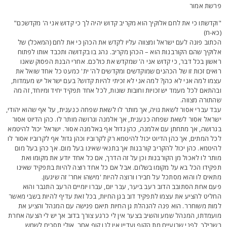
רשת אמור
וקדשתו כי את לחם אלוקיך הוא מקריב קדוש יהיה לך כי קדוש אני ה' מקדשכם"
כא-ח)
כתוב פונה לעם ישראל ומצווה עליו לקדש את הכהן כי את לחם (המאכל) של
לוקיך שהם הקורבנות הוא – הכהן מקריב. נהג בו בקדושה ותכבד אותו לפתוח
אשון בכל דבר, כי קדוש אני ה' שמקדש את כולכם. אחרי הבנת הפסוק שאנו
ואים זכות זו של הכהנים שמוקדשים ומקדשים לה' ית' כמעט כל אחד שואל את
צמו למה אני לא כהן? למה אני לא זכיתי להיות קדוש? בעם ישראל יש מעמדות,
בהתאם לכל מעמד יש זכויות וחובות שונות, לכל אחד תפקיד יחיד ומיוחד, זה מה
התורה מצווה.
בד עברי אסור לשאת גויה, אך מותר לו לשאת שפחה כנענית, על אף שהוא יהודי,
שראל אסור לשאת שפחה כנענית, אך אלמנה וגרושה מותר לו. כהן הדיוט אסור
גרושה, אך מתחתן עם אלמנה, כהן גדול אף באלמנה אסור. ישראל יכול להיטמא
כל המתים, אך כהן הדיוט יכול להיטמא רק לקרוביו וכהן גדול אף לקרוביו אסור לו
היטמא. כהן יכול להקריב קורבנות אך בתנאי שאינו בעל מום. אך כהן בעל מום
ותר לו לאכול מן הקורבנות וכן על זה הדרך, אם כל אחד יודע את מקומו ואת
פקידו הכל בא על מקומו בשלום. אבל אם כל אחד רוצה להיות בתפקיד שאינו
תאים לו והוא מסתכל על חבירו ורוצה להיות 'מישהו אחר' זה שיגעון.
עם אחת הסתובב הדוב רעב ביער, עבר יום, עברו יומיים הרעב התגבר והוא
חליט להציע את עצמו לתפקיד דוב בגן החיות, בכל זאת עדיף להיות בשבי מאשר
מות משוחרר. הוא פנה להנהלת גן החיות תיאם פגישה עם המנהל והציע את
ועמדתו, המנהל שמע והשיב בצער אין לי כרגע צורך בדוב אך יש לי הצעה אחרת
שבילך, לפני שבועיים מת הקוף ועדיין אין לנו קוף אחר, אולי תסכים לשמש