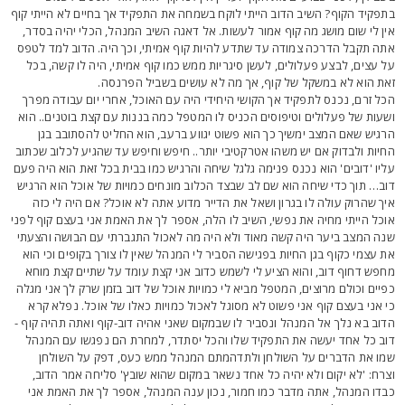
תפקיד הקוף? השיב הדוב הייתי לוקח בשמחה את התפקיד אך בחיים לא הייתי קוף
ין לי שום מושג מה קוף אמור לעשות. אל דאגה השיב המנהל, הכלי יהיה בסדר,
תה תקבל הדרכה צמודה עד שתדע להיות קוף אמיתי, וכך היה. הדוב למד לטפס
ל עצים, לבצע פעלולים, לעשן סיגריות ממש כמו קוף אמיתי, היה לו קשה, בכל
את הוא לא במשקל של קוף, אך מה לא עושים בשביל הפרנסה.
כל זרם, נכנס לתפקיד אך הקושי היחידי היה עם האוכל, אחרי יום עבודה מפרך
שעות של פעלולים וטיפוסים הכניס לו המטפל כמה בננות עם קצת בוטנים.. הוא
רגיש שאם המצב ימשיך כך הוא פשוט יגווע ברעב, הוא החליט להסתובב בגן
חיות ולבדוק אם יש משהו אטרקטיבי יותר.. חיפש וחיפש עד שהגיע לכלוב שכתוב
ליו 'דובים' הוא נכנס פנימה גלגל שיחה והרגיש כמו בבית בכל זאת הוא היה פעם
וב… תוך כדי שיחה הוא שם לב שבצד הכלוב מונחים כמויות של אוכל הוא הרגיש
יך שהרוק עולה לו בגרון ושאל את הדייר מדוע אתה לא אוכל? אם היה לי כזה
וכל הייתי מחיה את נפשי, השיב לו הלה, אספר לך את האמת אני בעצם קוף לפני
נה המצב ביער היה קשה מאוד ולא היה מה לאכול התגברתי עם הבושה והצעתי
ת עצמי כקוף בגן החיות בפגישה הסביר לי המנהל שאין לו צורך בקופים וכי הוא
חפש דחוף דוב, והוא הציע לי לשמש כדוב אני קצת עומד על שתיים קצת מוחא
פיים וכולם מרוצים, המטפל מביא לי כמויות אוכל של דוב בזמן שרק לך אני מגלה
י אני בעצם קוף אני פשוט לא מסוגל לאכול כמויות כאלו של אוכל. נפלא קרא
דוב בא נלך אל המנהל ונסביר לו שבמקום שאני אהיה דוב-קוף ואתה תהיה קוף -
וב כל אחד יעשה את התפקיד שלו והכל יסתדר, למחרת הם נפגשו עם המנהל
מו את הדברים על השולחן ולתדהמתם המנהל ממש כעס, דפק על השולחן
צרח: 'לא יקום ולא יהיה כל אחד נשאר במקום שהוא שובץ' סליחה אמר הדוב,
בדו המנהל, אתה מדבר כמו חמור, נכון ענה המנהל, אספר לך את האמת אני