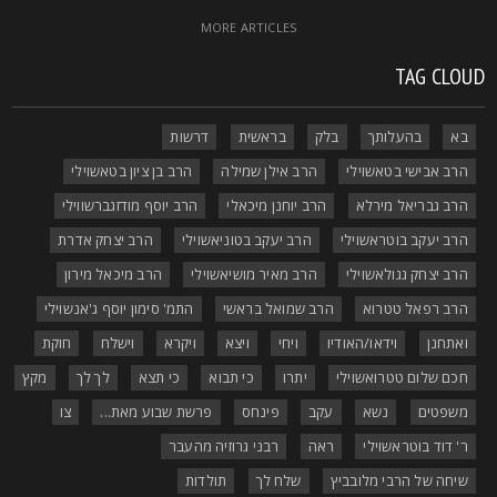
MORE ARTICLES
TAG CLOU
בא
בהעלותך
בלק
בראשית
דרשות
הרב אבישי בטאשוילי
הרב אילן שמילה
הרב בן ציון בטאשוילי
הרב גבריאל מירלא
הרב יוחנן מיכאלי
הרב יוסף מודזגברשווילי
הרב יעקב בוטראשוילי
הרב יעקב בטוניאשוילי
הרב יצחק אדרת
הרב יצחק גגולאשוילי
הרב מאיר מושיאשוילי
הרב מיכאל מירון
הרב רפאל טטרוא
הרב שמואל בראשי
התמ' סימון יוסף ג'אנשוילי
ואתחנן
וידאו/האודיו
ויחי
ויצא
ויקרא
וישלח
חוקת
חכם שלום טטרואשוילי
יתרו
כי תבוא
כי תצא
לך לך
מקץ
משפטים
נשא
עקב
פינחס
פרשת שבוע מאת...
צו
ר' דוד בוטראשוילי
ראה
רבני גרוזיה מהעבר
שיחה של הרבי מלובביץ
שלח לך
תולדות