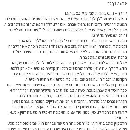
רשת לך לך
ך לך – המסע הגדול שמתחיל בצעד קטן
פרשת השבוע, "לך לך", אנו פוגשים את הרגע שבו ההיסטוריה האנושית מקבלת
פנית דרמטית. הקב"ה פונה אל אברם ואומר לו: "לך לך מארצך וממולדתך ומבית
ביך אל הארץ אשר אראך". שלוש מילים פשוטות "לך לך" פותחות מסע לאומי
רוחני שנמשך עד ימינו.
ז"ל (בראשית רבה ל"ט, ט') מסבירים כי "לך לך" פירושו "לך – להנאתך
לטובתך". לכאורה, הציווי קשה לעזוב בית, משפחה ותרבות מוכרת – אך הקב"ה
גלה לו שהמסע הזה הוא לא עונש אלא מתנה. מתוך הוויתור והעזיבה ייוולדו
רכה, שם טוב ומשמעות נצחית.
בל מדוע לא לומר פשוט "צא לדרך"? למה הכפילות "לך לך"? המדרש (זוהר
דש, לך לך, ט"ז ע"א) מלמד שהמילים הללו הן קריאה פנימית – לא רק ללכת
יזית, אלא ללכת אל עצמך. כל אדם נדרש בחייו להיפרד מההרגלים, הדעות
קדומות והגבולות שהעולם שם עליו, כדי לגלות את מהותו האמיתית.
רמב"ן שואל: מדוע אברהם נבחר דווקא ברגע זה? והוא משיב – משום שאברהם
בר הוכיח את עצמו בעבר, כשהתייצב מול תרבות אלילית שלמה. "לך לך" הוא
הזדמנות האלוקית להוציא את מה שכבר גילה בעצמו – אמונה מוחלטת.
גמרא (ברכות ז') מלמדת: "הקב"ה אוהב את הצדיקים המוסרים עצמם למען
מו". זהו אברהם – אדם שמוכן להותיר הכול מאחור למען אידיאל רוחני, בלי
דעת מה מחכה לו. כאן טמון יסוד עצום: האמונה האמיתית מתגלה דווקא כשאין
נו ודאות.
רב קוק כותב ב"אורות" כי "המסע הרוחני של אברהם הוא אב־טיפוס לכל מסע
ל עם ישראל ושל כל יחיד ויחיד". יש רגעים שבהם החיים דורשים מאיתנו שינוי –