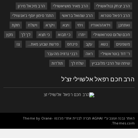
הרב יצחק גגולאשוילי
הרב מאיר מושיאשוילי
הרב מיכאל מירון
הרב רפאל טטרוא
הרב שמואל בראשי
התמ' סימון יוסף ג'אנשוילי
ואתחנן
וידאו/האודיו
ויחי
ויצא
ויקרא
וישלח
חוקת
חכם שלום טטרואשוילי
יתרו
כי תבוא
כי תצא
לך לך
מקץ
משפטים
נשא
עקב
פינחס
פרשת שבוע מאת...
צו
ר' דוד בוטראשוילי
ראה
רבני גרוזיה מהעבר
שיחה של הרבי מלובביץ
שלח לך
תולדות
רב חכם רפאל אלשוילי זצ"ל
אתר נבנה ועוצב ע"י
AGHAI
חברה לבניית אתרי מג'נטו Theme by
Orane-
.
Themes.co