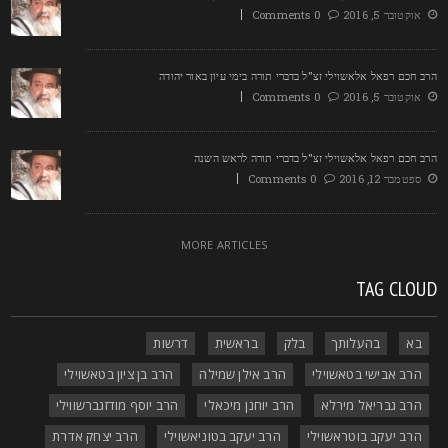
אוקטובר 5, 2016
0 Comments
רב חכם רפאל אלאשוילי זצ"ל בדברי תורה בימי עיון באור יהודה
אוקטובר 5, 2016
0 Comments
רב חכם רפאל אלאשוילי זצ"ל בדברי תורה לראש השנה
ספטמבר 12, 2016
0 Comments
MORE ARTICLES
TAG CLOU
בא
בהעלותך
בלק
בראשית
דרשות
הרב אבישי בטאשוילי
הרב אילן שמילה
הרב בן ציון בטאשוילי
הרב גבריאל מירלא
הרב יוחנן מיכאלי
הרב יוסף מודזגברשווילי
הרב יעקב בוטראשוילי
הרב יעקב בטוניאשוילי
הרב יצחק אדרת