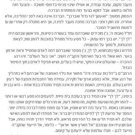
עבר מקום, עזיבת עבודה, או אפילו שינוי פנימי בדפוסי חשיבה – והצעד הזה
לווה בחשש. אבל דווקא בצעד הזה מסתתרת הברכה.
פסוק ממשיך: "ואעשך לגוי גדול ואברכך". הברכה אינה באה לפני ההליכה, אלא
חריה. זהו חוק רוחני: הברכה מחכה מעבר לפינה, אך היא מתגלה רק אחרי שנעז
סטות מהשביל המוכר.
ז"ל (אבות ה', ג') מזכירים שאברהם עמד בעשרה ניסיונות, והראשון שבהם היה
לך לך". יש בכך רמז עמוק – כל מסע גדול מתחיל במוכנות להתנסות, לצאת
הנוחות, ולסמוך על ההשגחה.
דרש נוסף (תנחומא, לך לך, ג') מספר שאברהם דמה לאדם שמטייל וראה ארמון
וער. הוא שאל: מי בעל הארמון? והקב"ה השיב: "אני בעל העולם". זהו רגע
הכרה – שהעולם אינו הפקר, שיש לו בעלים, ושיש תפקיד לאדם בתוך הסיפור
גדול.
רמב"ם ב"הלכות עבודה זרה" מתאר את גילוי האמונה של אברהם לא כתהליך
ל רגע אחד, אלא כמסע ארוך של חקירה, עמידה מול התנגדות והפצה של רעיון
דש בעולם. גם בחיינו, האמת הרוחנית אינה תמיד מתגלה בבת־אחת – היא נבנית
עד־צעד, אמונה אחר אמונה.
ימינו, "לך לך" אינו תמיד כרוך בעזיבת בית פיזית. לפעמים זהו מסע רגשי או רוחני
 להתרחק מהשפעות מזיקות, מהסחות דעת, או מהרגלים שמרחיקים אותנו ממי
אנחנו באמת. כל צעד כזה דורש אומץ, אבל גם פותח פתח לברכה גדולה יותר.
מסר של פרשת לך לך לחיים המודרניים ברור: אל תפחדו לצאת למסע האישי
לכם. לא תמיד תדעו את כל הפרטים מראש, ולא תמיד הדרך תהיה נוחה, אבל
ם תצעידו את עצמכם "אל הארץ אשר אראך" – כלומר, אל הייעוד שהקב"ה
ייעד לכם – תגלו עולמות שלא ידעתם על קיומם.