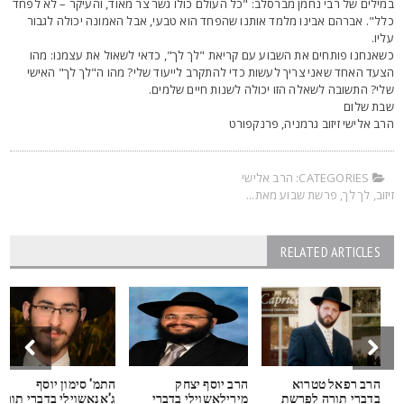
מילים של רבי נחמן מברסלב: "כל העולם כולו גשר צר מאוד, והעיקר – לא לפחד
לל". אברהם אבינו מלמד אותנו שהפחד הוא טבעי, אבל האמונה יכולה לגבור
ליו.
שאנחנו פותחים את השבוע עם קריאת "לך לך", כדאי לשאול את עצמנו: מהו
צעד האחד שאני צריך לעשות כדי להתקרב לייעוד שלי? מהו ה"לך לך" האישי
לי? התשובה לשאלה הזו יכולה לשנות חיים שלמים.
בת שלום
רב אלישי זיזוב גרמניה, פרנקפורט
CATEGORIES:
הרב אלישי
יזוב
,
לך לך
,
פרשת שבוע מאת...
RELATED ARTICLES
הרב רפאל טטרוא
הרב יוסף יצחק
התמ' סימון יוסף
בדברי תורה לפרשת
מירילאשוילי בדברי
ג'אנאשוילי בדברי תורה