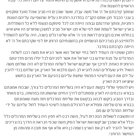
ראויים להשגות אלו.
מתוך קירבתם אל ה' ואל משה עבדו, ואשר שוכנים היו סביב אוהל מועד ומוקפים
ענני הכבוד חנן אותם הקב"ה במדרגה רוחנית נעלית שהשפיעה עליהם השגות
וחניות, ומתוך שדרגתם גבוהה הייתה זכו לכל סיפוקם הגשמי ללא כל השתדלות.
ארץ ישראל לעומת זאת לפי שלא חנו ישראל סביב למשכן שפזורים היו איש איש
נחלתו ואינם נקבצים לראות פני ה' אלא שלש רגלים בשנה, היה עליהם להשתדל
להתייגע הן בצרכיהם הגשמיים והן בהשגותיהם הרוחניות לפי שקרבתם אל ה' לא
ייתה כקרבתם במדבר.
יתכן ששינוי זה העתיד לחול בחיי ישראל הוא אשר הניא את משה רבנו לשלוח
מרגלים על מנת שידעו בני ישראל את אשר לפניהם לבל יפלו מרום מדריגתם
רוחנית כאחת. לפיכך אף שביקשו ישראל לשלוח המרגלים לא היה שולחם משה
ואיל וידע שעלולים המה להניא לב העם מלבוא אל הארץ, אך שלחם בכדי להכין
ל ידם את העם לשינוי המהותי שיושת עליהם בהגיעם אל הארץ גם בחשש
יוציאו דיבת הארץ.
יש להוסיף שלולי בקשת העם לא היה בשליחת המרגלים כל צורך, שבכוח אמונתם
בורא נכנסים היו לארץ ומסתגלים לדרך החיים שהשתנתה במהותה, ברם מאחר
בדרך הטבע ביקשו לנהוג בבקשם את שליחת המרגלים חזה משה שאמונתם
בורא טרם שלימה וממילא יש להרגילם מעתה לשינוי העתיד לחול עליהם על ידי
ליחת המרגלים עצמם.
ו התשובה לשאלות הנזכרות לעיל, משה רבנו לא חפץ היה בשליחת המרגלים כלל
כלל אלא שמכך שביקשו זאת ישראל הסיק משה שכפי הנראה זו הדרך בה צריכים
שראל להכיר לא רק את הארץ כשמה כן היא אלא אף את תוכנה ומהותה מן
מישור הרוחני.