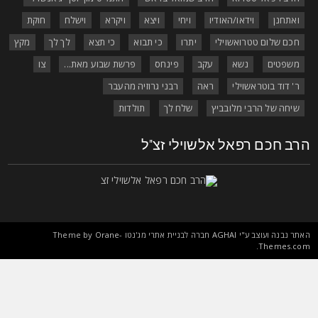
ואתחנן
וידאו/האודיו
ויחי
ויצא
ויקרא
וישלח
חוקת
חכם שלום טטרואשוילי
יתרו
כי תבוא
כי תצא
לך לך
מקץ
משפטים
נשא
עקב
פינחס
פרשת שבוע מאת...
צו
ר' דוד בוטראשוילי
ראה
רבני גרוזיה מהעבר
שיחה של הרבי מלובביץ
שלח לך
תולדות
רב חכם רפאל אלשוילי זצ"ל
אתר נבנה ועוצב ע"י
AGHAI
חברה לבניית אתרי מג'נטו Theme by
Orane-
.
Themes.co