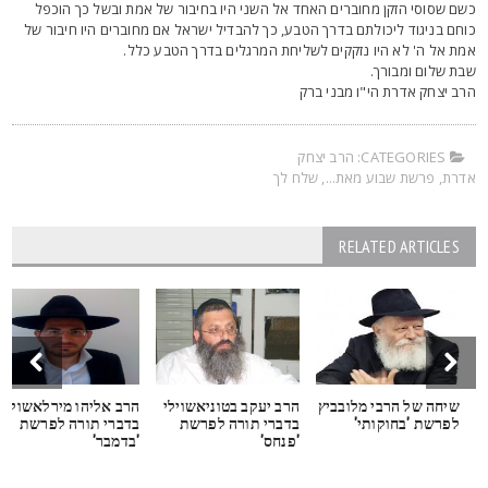
שם שסוסי הזקן מחוברים האחד אל השני היו בחיבור של אמת ובשל כך הוכפל
וחם בניגוד ליכולתם בדרך הטבע, כך להבדיל ישראל אם מחוברים היו חיבור של
מת אל ה' לא היו נזקקים לשליחת המרגלים בדרך הטבע כלל.
בת שלום ומבורך.
רב יצחק אדרת הי"ו מבני ברק
CATEGORIES:
הרב יצחק
דרת
,
פרשת שבוע מאת...
,
שלח לך
RELATED ARTICLES
שיחה של הרבי מלובביץ
הרב יעקב בטוניאשוילי
הרב אליהו מירלאשולי
לפרשת 'בחוקותי'
בדברי תורה לפרשת
בדברי תורה לפרשת
'פנחס'
'בדמבר'