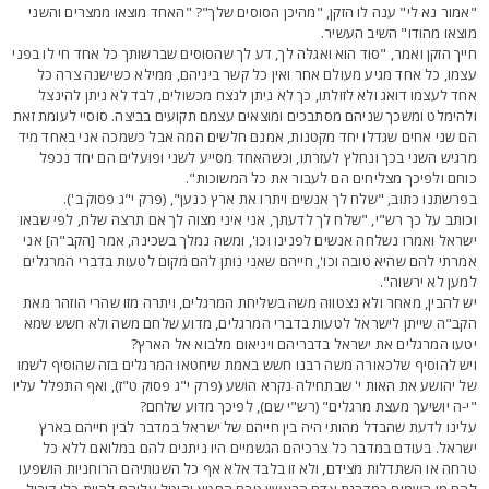
אמור נא לי" ענה לו הזקן, "מהיכן הסוסים שלך"? "האחד מוצאו ממצרים והשני
וצאו מהודו" השיב העשיר.
ייך הזקן ואמר, "סוד הוא ואגלה לך, דע לך שהסוסים שברשותך כל אחד חי לו בפני
צמו, כל אחד מגיע מעולם אחר ואין כל קשר ביניהם, ממילא כשישנה צרה כל
חד לעצמו דואג ולא לזולתו, כך לא ניתן לנצח מכשולים, לבד לא ניתן להינצל
להימלט ומשכך שניהם מסתבכים ומוצאים עצמם תקועים בביצה. סוסיי לעומת זאת
ם שני אחים שגדלו יחד מקטנות, אמנם חלשים המה אבל כשמכה אני באחד מיד
רגיש השני בכך ונחלץ לעזרתו, וכשהאחד מסייע לשני ופועלים הם יחד נכפל
וחם ולפיכך מצליחים הם לעבור את כל המשוכות".
פרשתנו כתוב, "שלח לך אנשים ויתרו את ארץ כנען", (פרק י"ג פסוק ב').
כותב על כך רש"י, "שלח לך לדעתך, אני איני מצוה לך אם תרצה שלח, לפי שבאו
שראל ואמרו נשלחה אנשים לפנינו וכו', ומשה נמלך בשכינה, אמר [הקב"ה] אני
מרתי להם שהיא טובה וכו', חייהם שאני נותן להם מקום לטעות בדברי המרגלים
מען לא ירשוה".
ש להבין, מאחר ולא נצטווה משה בשליחת המרגלים, ויתרה מזו שהרי הוזהר מאת
קב"ה שייתן לישראל לטעות בדברי המרגלים, מדוע שלחם משה ולא חשש שמא
טעו המרגלים את ישראל בדבריהם ויניאום מלבוא אל הארץ?
יש להוסיף שלכאורה משה רבנו חשש באמת שיחטאו המרגלים בזה שהוסיף לשמו
ל יהושע את האות י' שבתחילה נקרא הושע (פרק י"ג פסוק ט"ז), ואף התפלל עליו
י-ה יושיעך מעצת מרגלים" (רש"י שם), לפיכך מדוע שלחם?
לינו לדעת שהבדל מהותי היה בין חייהם של ישראל במדבר לבין חייהם בארץ
שראל. בעודם במדבר כל צרכיהם הגשמיים היו ניתנים להם במלואם ללא כל
רחה או השתדלות מצידם, ולא זו בלבד אלא אף כל השגותיהם הרוחניות הושפעו
הם מן השמים כמדרגת אדם הראשון טרם החטא והוטל עליהם להיות כלי קיבול