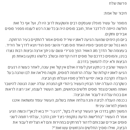
רשת שלח
יבור של אמת:
סופר על עשיר מופלג שעסקים רבים והשקעות לרוב היו לו, ועל אף כל זאת
ולשה הייתה לו לדבר אחד, חובב סוסים היה ובכל שנה רכש לעצמו מספר סוסים
בירים וחזקים.
יום מן הימים שמועה הגיעה לאוזניו שיריד סוסים אמור להתקיים בעיר הרחוקה.
וא נטל שניים מטובי סוסיו האחד סוס מצרי והשני סוס הודי ויצא לדרך אל היריד.
עיצומה של הדרך מזג האוויר הפך סגרירי וגשם עז ניתך ארצה וביצות רבות נוצרו
גינו, והסוסים כדרכם של סוסים דהרו קדימה ובשלב כלשהו נתקעו באחת מן
ביצות ולא יכלו להמשיך בדרכם.
עשיר שהבין כי נתקע זעק לעזרה אולם אין קול ואין עונה, לאחר כעשרה רגעים
גיעו לאוזניו קולות של עגלה הרתומה לסוסים, תקווה מילאה את לבו שהנה בעל
עגלה הקרבה ובאה יסייעו לחלץ סוסיו ועגלתו מן הביצה.
שקרבה העגלה יותר הבחין העשיר ביהודי זקן המנהיג עגלה ישנה הנוטה להישבר
אותה מושכים צמד סוסים חלשים וכחושים, חשב העשיר לעצמו, 'אני רוצה לראות
ם בכוח עגלה זו לעבור את הביצה'.
כנסה העגלה לביצה והנה צלחה אותה בשלום, העשיר עומד ומשתאה איננו
אמין למראה עיניו!!
משיך הזקן בדרכו אך העשיר קרא לו בקול, "רגע ר' ייד בוא לכאן"! וכשזה הגיע
מר לו העשיר "בחלישות הדעת נתקפתי כיצד יתכן הדבר, עגלתי רתומה לשני
וסים אבירים שבכוחם לדהור למרחקים במהירות והם לא הצליחו לעבור את
ביצה, ואילו סוסיך החלשים והכחושים עשו זאת"?