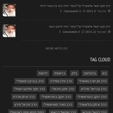
רב חכם רפאל אלאשוילי זצ"ל בדברי תורה בימי עיון באור יהודה
אוקטובר 5, 2016
0 Comments
רב חכם רפאל אלאשוילי זצ"ל בדברי תורה לראש השנה
ספטמבר 12, 2016
0 Comments
MORE ARTICLES
TAG CLOU
בא
בהעלותך
בלק
בראשית
דרשות
הרב אבישי בטאשוילי
הרב אילן שמילה
הרב בן ציון בטאשוילי
הרב גבריאל מירלא
הרב יוחנן מיכאלי
הרב יוסף מודזגברשווילי
הרב יעקב בוטראשוילי
הרב יעקב בטוניאשוילי
הרב יצחק אדרת
הרב יצחק גגולאשוילי
הרב מאיר מושיאשוילי
הרב מיכאל מירון
הרב רפאל טטרוא
הרב שמואל בראשי
התמ' סימון יוסף ג'אנשוילי