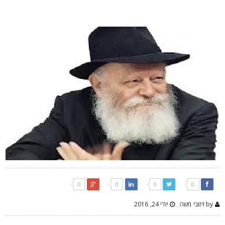
0
0
0
0
by זיזובי משה
,
יולי 24, 2016