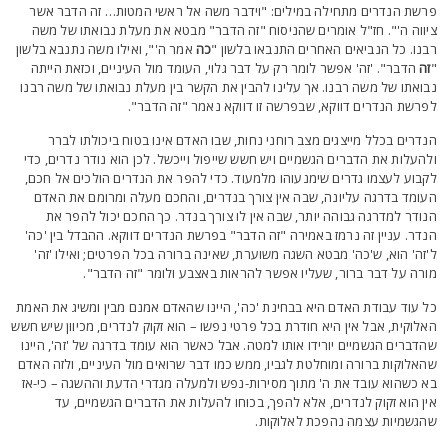
רשת הנדרים מתחילה במילים: "וידבר משה אל ראשי המטות… זה הדבר אשר
יווה ה'". חז"ל אומרים שהניסוח "זה הדבר" מבטא את מעלת נבואתו של משה
בנו. כל הנביאים האחרים התנבאו בלשון "
כה
אמר ה'", ואילו משה נתנבא בלשון
זה
הדבר". 'זה' אפשר לומר רק על דבר גלוי, העומד מול העיניים, וכזאת הייתה
בואתו של משה רבנו. אך עלינו להבין את הקשר בין מעלת נבואתו של משה רבנו
פרשת הנדרים דווקא, שבפרשה זו דווקא נאמר "זה הדבר".
נדרים בכלל מייצגים מצב רוחני נחות, שבו האדם אינו בטוח ביכולתו לברר
להעלות את הדברים הגשמיים ויש חשש שייפול וייכשל. לכן הוא נודר נדרים, כדי
קבוע לעצמו גדרים שימנעוהו מלמעוד. כדי להפר את הנדרים הולכים אל חכם,
עומד בדרגה עליונה, שבה אין צורך בנדרים, והחכם מעלה ומרומם את האדם
נודר למדרגה גבוהה יותר, שבה אין לו צורך בנדר. כך החכם יכול להפר את
נדר. עניין זה נרמז באמירה "זה הדבר" בפרשת הנדרים דווקא. ההבדל בין 'כה'
'זה' הוא, ש'כה' מבטא השגה משוערת, שאינה ברורה בכל הפרטים; ואילו 'זה'
ורה על דבר ברור, שעליו אפשר להראות באצבע ולומר "זה הדבר".
ל עוד עבודת האדם היא בבחינת 'כה', היינו שהאדם אמנם מבין ומשיג את האמת
אלוקית, אבל אין היא חודרת בכל פרטי נפשו – הוא זקוק לנדרים, מכיוון שיש חשש
הדברים הגשמיים יורידו אותו למטה. אבל כאשר הוא עומד בדרגה של 'זה', היינו
האלוקות ברורה ומוחלטת לגביו, ממש כמו דבר שרואים מול העיניים, ולזה האדם
א כשהוא עובד את ה' מתוך מסירות-נפש ולמעלה מגדרי הדעת וההשגה – כי-אז
ין הוא זקוק לנדרים, אלא להפך, בכוחו להעלות את הדברים הגשמיים, עד
הגשמיות עצמה נהפכת לאלוקות.