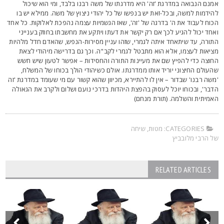
מנם הנבואה במדרגת 'זה' היא מדרגתו של משה רבנו בלבד, ומי הוא שיכול
הידמות למשה, ובכל-זאת יש בנפשו של כל יהודי ניצוץ של משה. ממילא יש בו
כוח לעבוד את ה' בדרגה של 'זה', שאז הגשמיות עצמה נהפכת לאלוקות. כל אחד
אחד יכול להגיע לכך אם רק יקשר את דעתו ויתקע את מחשבתו בחוזק בענייני
תורה, עד שיתאחד איתה לגמרי, שזהו עניין מסירות-הנפש, שהאדם חדל מלהיות
ציאות לעצמו, אלא הוא מתבטל לגמרי לקב"ה. וכך גם בדרישה מיהודי לצאת
חוצה כדי להפיץ שם את מעיינות התורה והחסידות – אפשר לטעון שיש חשש
העולם החיצוני יוריד אותו ממדרגתו. אולם כשיהודי הולך בכוחו של המשלח,
משה רבנו' שבדור – אין לו להתיירא, מכיוון שהוא קשור עם מי שעומד במדרגת 'זה
דבר', ובכוחו יוכל לעסוק בהפצת היהדות בדרכי נועם ושלום ולקרב את הגאולה
אמיתית והשלמה. (תורת מנחם)
CATEGORIES:
מטות
,
שיחה
ל הרבי מלובביץ
RELATED ARTICLES