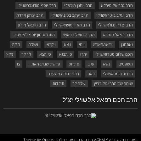
הרב גבריאל מירלא
הרב יוחנן מיכאלי
הרב יוסף מודזגברשווילי
הרב יעקב בוטראשוילי
הרב יעקב בטוניאשוילי
הרב יצחק אדרת
הרב יצחק גגולאשוילי
הרב מאיר מושיאשוילי
הרב מיכאל מירון
הרב רפאל טטרוא
הרב שמואל בראשי
התמ' סימון יוסף ג'אנשוילי
ואתחנן
וידאו/האודיו
ויחי
ויצא
ויקרא
וישלח
חוקת
חכם שלום טטרואשוילי
יתרו
כי תבוא
כי תצא
לך לך
מקץ
משפטים
נשא
עקב
פינחס
פרשת שבוע מאת...
צו
ר' דוד בוטראשוילי
ראה
רבני גרוזיה מהעבר
שיחה של הרבי מלובביץ
שלח לך
תולדות
רב חכם רפאל אלשוילי זצ"ל
אתר נבנה ועוצב ע"י
AGHAI
חברה לבניית אתרי מג'נטו Theme by
Orane-