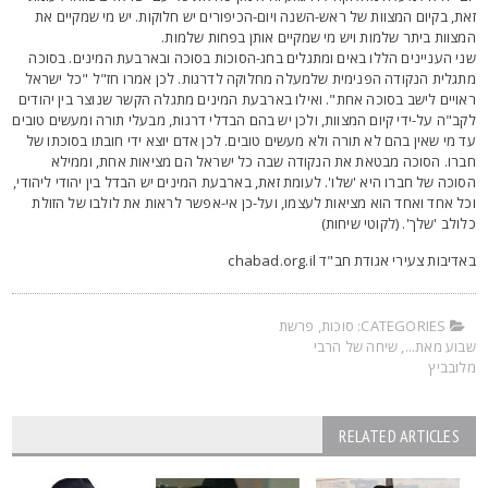
את, בקיום המצוות של ראש-השנה ויום-הכיפורים יש חלוקות. יש מי שמקיים את
מצוות ביתר שלמות ויש מי שמקיים אותן בפחות שלמות.
ני העניינים הללו באים ומתגלים בחג-הסוכות בסוכה ובארבעת המינים. בסוכה
תגלית הנקודה הפנימית שלמעלה מחלוקה לדרגות. לכן אמרו חז"ל "כל ישראל
אויים לישב בסוכה אחת". ואילו בארבעת המינים מתגלה הקשר שנוצר בין יהודים
קב"ה על-ידי קיום המצוות, ולכן יש בהם הבדלי דרגות, מבעלי תורה ומעשים טובים
ד מי שאין בהם לא תורה ולא מעשים טובים. לכן אדם יוצא ידי חובתו בסוכתו של
ברו. הסוכה מבטאת את הנקודה שבה כל ישראל הם מציאות אחת, וממילא
סוכה של חברו היא 'שלו'. לעומת זאת, בארבעת המינים יש הבדל בין יהודי ליהודי,
כל אחד ואחד הוא מציאות לעצמו, ועל-כן אי-אפשר לראות את לולבו של הזולת
לולב 'שלך'. (לקוטי שיחות)
אדיבות צעירי אגודת חב"ד chabad.org.il
CATEGORIES:
סוכות
,
פרשת
בוע מאת...
,
שיחה של הרבי
לובביץ
RELATED ARTICLES