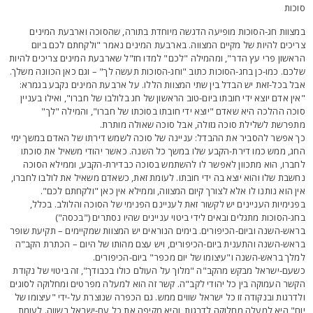
וכות
מצוות חג-הסוכות מופיעה הדגשה מיוחדת בתורה, שהסוכה וארבעת המינים
ריכים להיות של מקיים המצווה. בארבעת המינים נאמר "ולקחתם לכם ביום
ראשון פרי עץ הדר", ומהמילה "לכם" למדו חז"ל שארבעת המינים צריכים להיות
לכם. כמו-כן בחג-הסוכות כתוב "וחג-הסוכות תעשה לך" – וגם כאן הכוונה משלך.
בל בכל-זאת יש הבדל בין שתי המצוות הללו. על ארבעת המינים נקבע בגמרא:
אין אדם יוצא ידי חובתו ביום-טוב הראשון של חג בלולבו של חברו", ואילו בעניין
וכה ההלכה היא שאדם "יוצא ידי חובתו בסוכתו של חברו", והמילה "לך"
תפרשת לשלילת סוכה גזולה, אבל סוכה שאולה מותרת.
ך אפשר להסביר את ההבדל: עניינה של סוכה לשמש דירתו של האדם במשך ימי
חג, ממש כמו דירת-הקבע שלו במשך כל השנה. כאשר יהודי משאיל את סוכתו
חברו, הוא מתכוון לאפשר לו להשתמש בסוכה כבדירת-הקבע, וממילא הסוכה
חשבת שלו והוא יוצא בה ידי חובתו. לעומת זאת, כשאדם משאיל את לולבו לחברו,
ין הוא נותנו לו אלא לצורך קיום המצווה, וממילא אין כאן "ולקחתם לכם".
פנימיות העניינים יש לקשור זאת לעניינם הפנימי של הסוכה והלולב. בכלל,
חג-הסוכות מתגלים ובאים לידי ביטוי עניינים שהיו נסתרים ("בכסה")
ראש-השנה וביום-הכיפורים. בימים הנוראים יש המצוות שמקיימים – תקיעת שופר
ראש-השנה והתענית ביום-הכיפורים, ויש עצם מהותו של היום – הכתרת הקב"ה
מלך בראש-השנה ו"עיצומו של יום מכפר" ביום-הכיפורים.
שעם-ישראל מבקש מהקב"ה "מלוך על העולם כולו בכבודך", זה ביטוי של נקודת
קשר העמוקה בין כל יהודי לקב"ה. קשר זה הוא למעלה מפרטים ומחלוקה לסוגים
לדרגות ובנקודה זו כל ישראל שווים ממש. גם הכפרה שנוצרת על-ידי "עיצומו של
ום" היא למעלה מחלוקה לדרגות, והיא מקיפה את כל עם-ישראל בשווה. לעומת