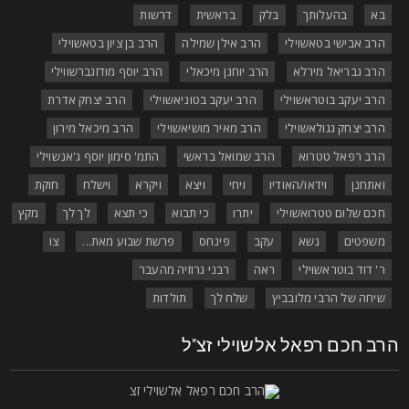
בא
בהעלותך
בלק
בראשית
דרשות
הרב אבישי בטאשוילי
הרב אילן שמילה
הרב בן ציון בטאשוילי
הרב גבריאל מירלא
הרב יוחנן מיכאלי
הרב יוסף מודזגברשווילי
הרב יעקב בוטראשוילי
הרב יעקב בטוניאשוילי
הרב יצחק אדרת
הרב יצחק גגולאשוילי
הרב מאיר מושיאשוילי
הרב מיכאל מירון
הרב רפאל טטרוא
הרב שמואל בראשי
התמ' סימון יוסף ג'אנשוילי
ואתחנן
וידאו/האודיו
ויחי
ויצא
ויקרא
וישלח
חוקת
חכם שלום טטרואשוילי
יתרו
כי תבוא
כי תצא
לך לך
מקץ
משפטים
נשא
עקב
פינחס
פרשת שבוע מאת...
צו
ר' דוד בוטראשוילי
ראה
רבני גרוזיה מהעבר
שיחה של הרבי מלובביץ
שלח לך
תולדות
רב חכם רפאל אלשוילי זצ"ל