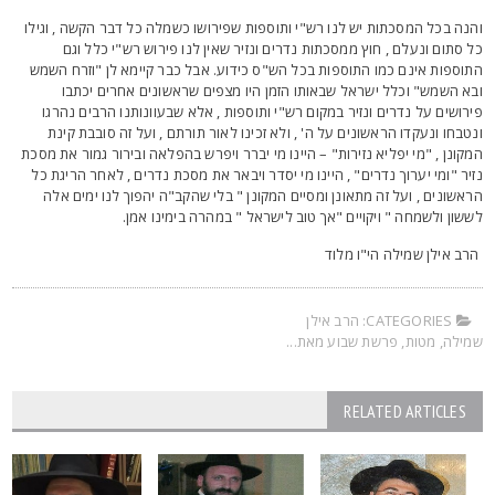
הנה בכל המסכתות יש לנו רש"י ותוספות שפירושו כשמלה כל דבר הקשה , וגילו
ל סתום ונעלם , חוץ ממסכתות נדרים ונזיר שאין לנו פירוש רש"י כלל וגם
תוספות אינם כמו התוספות בכל הש"ס כידוע. אבל כבר קיימא לן "וזרח השמש
בא השמש" וכלל ישראל שבאותו הזמן היו מצפים שראשונים אחרים יכתבו
ירושים על נדרים ונזיר במקום רש"י ותוספות , אלא שבעוונותנו הרבים נהרגו
נטבחו ונעקדו הראשונים על ה' , ולא זכינו לאור תורתם , ועל זה סובבת קינת
מקונן , "מי יפליא נזירות" – היינו מי יברר ויפרש בהפלאה ובירור גמור את מסכת
זיר "ומי יערוך נדרים" , היינו מי יסדר ויבאר את מסכת נדרים , לאחר הריגת כל
ראשונים , ועל זה מתאונן ומסיים המקונן " בלי שהקב"ה יהפוך לנו ימים אלה
ששון ולשמחה " ויקויים "אך טוב לישראל " במהרה בימינו אמן.
רב אילן שמילה הי"ו מלוד
CATEGORIES:
הרב אילן
מילה
,
מטות
,
פרשת שבוע מאת...
RELATED ARTICLES