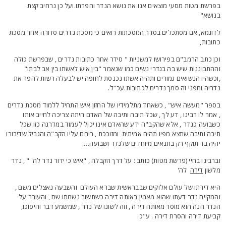
פרשת מטות מסעי מוצאים אנו את נושא הנדר והפרתו.ועל כן נרחיב קצת
נושא"
דוגמא, אם מסתכלים בסדר המסכתות רואים כי מסכת נדרים סדורה אחר מסכת
תובות,
כן כתב הרמב"ם בפירושו למשניות " סידר אחר כתובות נדרים , שבפרשת כולה
ההתבוננות שיש בה בגדרי נשים כמו שנאמר "בין איש לאשתו בין אב לבתו"
וכשהיו הנשואים גמורים ותהיה אשתו נכנסת לחופה יש לבעלה רשות להפר את
דריה ומפני זה סמך נדרים לכתובות.עכ"ל.
ספר "מעשה איש" , כשאחד מתלמידיו של החזון איש התחיל ללמוד מסכת נדרים
 אמר לו רבינו , דע לך , שכל תיבה ותיבה של האדם היתה צריכה לחייב אותו
שבועה כנדר , אלא שהקב"ה ידע שהאדם אינו יכול לעמוד במדרגה כזו שכל
יבה ותיבה שתצא מפיו תהיה אמיתית ומזוככת , ריחם עליו הקב"ה והגביל שדיבורו
היה בר תוקף רק בתנאים מיוחדים שלנדר ושבועה….
ברבינו בחיי (פרשת מטות) כותב : על דרך הקבלה , "איש כי ידור נדר לה' " , נדר
לשון
דירה
לה'
יא דירתו של עולם אלוקים שבבראשית שברא העולם והשבעה נאצלים משם ,
המקיים נדר דעתו שהוא מאמין באותה דירה כשתשוב נשמתו שם , והעובר על
נדר הנה הוא מוסר מאותה דירה , וזה לשונו של נדר , שמשמע דבר והיפוכו,
ביעת דירה והסרת דירה . ע"כ.