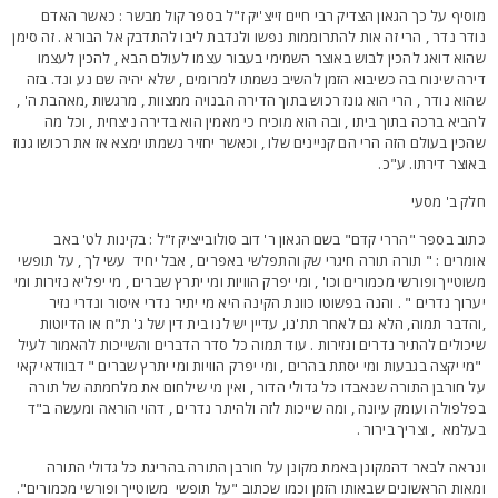
וסיף על כך הגאון הצדיק רבי חיים זייצ'יק ז"ל בספר קול מבשר : כאשר האדם
ודר נדר , הרי זה אות להתרוממות נפשו ולנדבת ליבו להתדבק אל הבורא . זה סימן
הוא דואג להכין לבוש באוצר השמימי בעבור עצמו לעולם הבא , להכין לעצמו
ירה שינוח בה כשיבוא הזמן להשיב נשמתו למרומים , שלא יהיה שם נע ונד. בזה
הוא נודר , הרי הוא גונז רכוש בתוך הדירה הבנויה ממצוות , מרגשות ,מאהבת ה' ,
הביא ברכה בתוך ביתו , ובה הוא מוכיח כי מאמין הוא בדירה ניצחית , וכל מה
הכין בעולם הזה הרי הם קניינים שלו , וכאשר יחזיר נשמתו ימצא אז את רכושו גנוז
אוצר דירתו. ע"כ.
לק ב' מסעי
תוב בספר "הררי קדם" בשם הגאון ר' דוב סולובייציק ז"ל : בקינות לט' באב
ומרים : " תורה תורה חיגרי שק והתפלשי באפרים , אבל יחיד עשי לך , על תופשי
שוטייך ופורשי מכמורים וכו' , ומי יפרק הוויות ומי יתרץ שברים , מי יפליא נזירות ומי
ערוך נדרים " . והנה בפשוטו כוונת הקינה היא מי יתיר נדרי איסור ונדרי נזיר
והדבר תמוה, הלא גם לאחר תת'נו, עדיין יש לנו בית דין של ג' ת"ח או הדיוטות
יכולים להתיר נדרים ונזירות . עוד תמוה כל סדר הדברים והשייכות להאמור לעיל
מי יקצה בגבעות ומי יסתת בהרים , ומי יפרק הוויות ומי יתרץ שברים " דבוודאי קאי
ל חורבן התורה שנאבדו כל גדולי הדור , ואין מי שילחום את מלחמתה של תורה
פלפולה ועומק עיונה , ומה שייכות לזה ולהיתר נדרים , דהוי הוראה ומעשה ב"ד
עלמא , וצריך בירור .
נראה לבאר דהמקונן באמת מקונן על חורבן התורה בהריגת כל גדולי התורה
מאות הראשונים שבאותו הזמן וכמו שכתוב "על תופשי משוטייך ופורשי מכמורים".