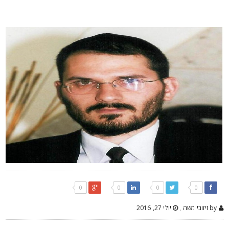
0
0
0
0
by זיזובי משה
,
יולי 27, 2016