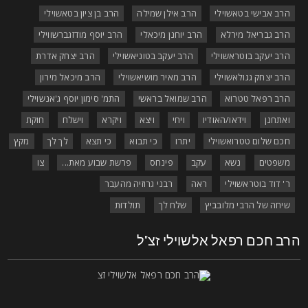
הרב אבישי בטאשוילי
הרב אילן שמילה
הרב בן ציון בטאשוילי
הרב גבריאל מירלא
הרב יוחנן מיכאלי
הרב יוסף מודזגברשווילי
הרב יעקב בוטראשוילי
הרב יעקב בטוניאשוילי
הרב יצחק אדרת
הרב יצחק גגולאשוילי
הרב מאיר מושיאשוילי
הרב מיכאל מירון
הרב רפאל טטרוא
הרב שמואל בראשי
התמ' סימון יוסף ג'אנשוילי
ואתחנן
וידאו/האודיו
ויחי
ויצא
ויקרא
וישלח
חוקת
חכם שלום טטרואשוילי
יתרו
כי תבוא
כי תצא
לך לך
מקץ
משפטים
נשא
עקב
פינחס
פרשת שבוע מאת...
צו
ר' דוד בוטראשוילי
ראה
רבני גרוזיה מהעבר
שיחה של הרבי מלובביץ
שלח לך
תולדות
רב חכם רפאל אלשוילי זצ"ל