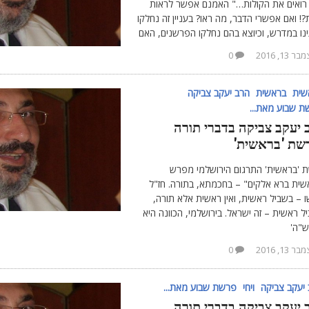
רואים את הקולות…" האמנם אפשר לראות
?! ואם אפשרי הדבר, מה ראו? בעניין זה נחלקו
נו במדרש, וכיוצא בהם נחלקו הפרשנים, האם
ר 13, 2016
0
שית
בראשית
הרב יעקב צביקה
 שבוע מאת...
 יעקב צביקה בדברי תורה
שת 'בראשית'
 'בראשית' התרגום הירושלמי מפרש
שית ברא אלקים" – בחכמתא, בתורה. חז"ל
 – בשביל ראשית, ואין ראשית אלא תורה,
ל ראשית – זה ישראל. בירושלמי, הכוונה היא
ש"ה'
ר 13, 2016
0
יעקב צביקה
ויחי
פרשת שבוע מאת...
 יעקב צביקה בדברי תורה