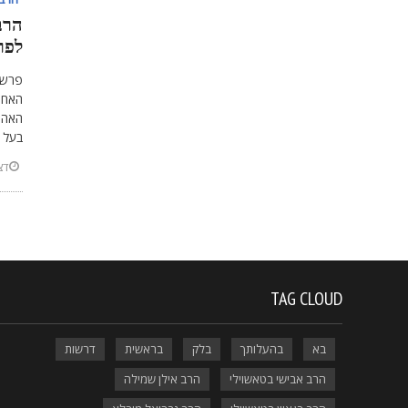
הרב
לפר
פרשת
האחת
האהוב
בעל ה
דצמב
TAG CLOUD
בא
בהעלותך
בלק
בראשית
דרשות
הרב אבישי בטאשוילי
הרב אילן שמילה