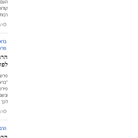
העם 
קולות
רבותי
דצמב
ברא
פרשת
הרב
לפר
פרשת
"ברא
פירשו
ובשבי
לכך 
דצמב
הרב 
הרב