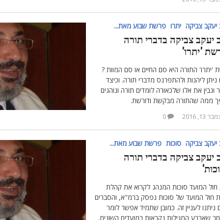
יעקב צביקה
יתרו
פרשת שבוע מאת...
 יעקב צביקה בדברי תורה
שת 'יתרו'
'יתרו' התורה היא סם החיים או סם המוות ?
ניתן ליהנות ולהתפרנס מדברי תורה. וכיצד
 ונבין את אלו שלכאורה לומדים תורה ונוהגים
ך ממה שהתורה מבקשת ודורשת.
ר 13, 2016
0
יעקב צביקה
סוכות
פרשת שבוע מאת...
 יעקב צביקה בדברי תורה
כות'
חול המועד סוכות המנהג לקרוא את קהלת
 חול המועד של סוכות נפסק ברמ"א, והסברים
 ניתנו לעניין זה. כמובן שתמיד אפשר לומר
ר שארבע המגילות נקראות במועדים השונים,