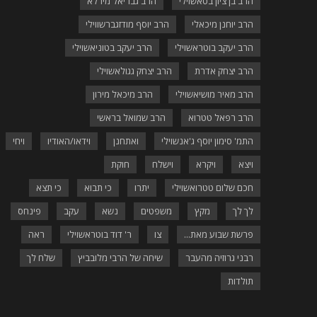
הרב בן ציון בטאשוילי
הרב גבריאל מירלא
הרב יוחנן מיכאלי
הרב יוסף מודזגברשווילי
הרב יעקב בוטראשוילי
הרב יעקב בטוניאשוילי
הרב יצחק אדרת
הרב יצחק גגולאשוילי
הרב מאיר מושיאשוילי
הרב מיכאל מירון
הרב רפאל טטרוא
הרב שמואל בראשי
התמ' סימון יוסף ג'אנשוילי
ואתחנן
וידאו/האודיו
ויחי
ויצא
ויקרא
וישלח
חוקת
חכם שלום טטרואשוילי
יתרו
כי תבוא
כי תצא
לך לך
מקץ
משפטים
נשא
עקב
פינחס
פרשת שבוע מאת...
צו
ר' דוד בוטראשוילי
ראה
רבני גרוזיה מהעבר
שיחה של הרבי מלובביץ
שלח לך
תולדות