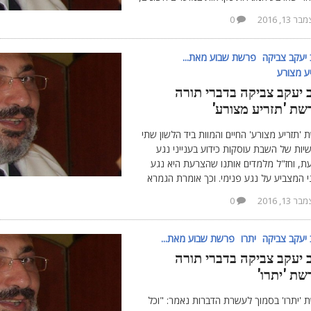
ר 13, 2016
0
יעקב צביקה
פרשת שבוע מאת...
ע מצורע
 יעקב צביקה בדברי תורה
שת 'תזריע מצורע'
'תזריע מצורע' החיים והמוות ביד הלשון שתי
ות של השבת עוסקות כידוע בענייני נגע
ת, וחז"ל מלמדים אותנו שהצרעת היא נגע
י המצביע על נגע פנימי. וכך אומרת הגמרא
ר 13, 2016
0
יעקב צביקה
יתרו
פרשת שבוע מאת...
 יעקב צביקה בדברי תורה
שת 'יתרו'
 'יתרו' בסמוך לעשרת הדברות נאמר: "וכל