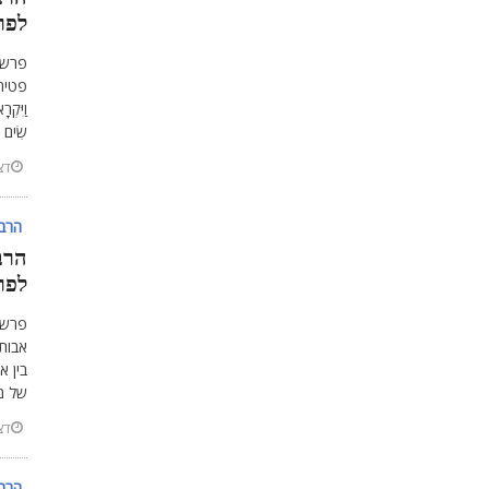
לפרש
פרשת 
פטירתו
וַיִּקְ
שִׂים נ
דצמב
הרב 
הרב
לפר
פרשת
אבות
בין א
של מ
דצמב
הרב 