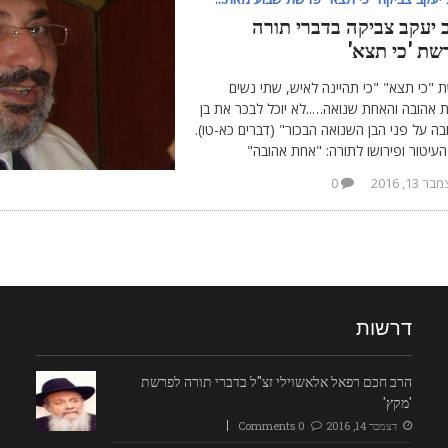
 יעקב צביקה בדברי תורה
שת 'כי תצא'
 "כי תצא" "כי תהיינה לאיש, שתי נשים
 אהובה והאחת שנואה…..לא יוכל לבכר את בן
ה על פני הבן השנואה הבכור" (דברים כא-טו).
עיטור ופירושו לתורה: "אחת אהובה"
ר 13, 2016
0
דרשות
הרב חכם רפאל אלאשוילי זצ"ל בדברי תורה לפרשת
'מקץ'
דצמבר 14, 2016
0 Comments