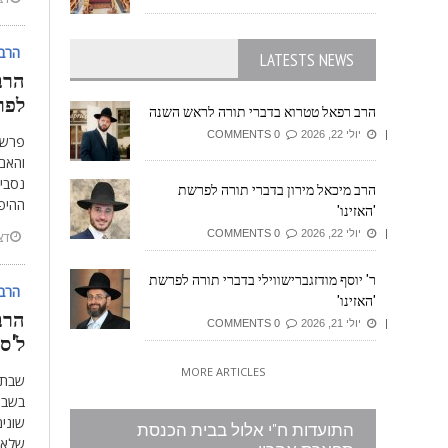
הרב 
LATESTS NEWS
הרב
לפר
הרב רפאל טטרוא בדברי תורה לראש השנה
יולי 22, 2026
0 COMMENTS
פרשת 
והאם 
נסביר
הרב מיכאל מירון בדברי תורה לפרשת
ההיפ
'האזינו'
יולי 22, 2026
0 COMMENTS
דצמב
ר' יוסף מודזגברישווילי בדברי תורה לפרשת
הרב 
'האזינו'
הרב
יולי 21, 2026
0 COMMENTS
ל'סו
MORE ARTICLES
שבת 
בשבת
שונים
התועדות ח"י אלול בבית הכנסת
שלאח