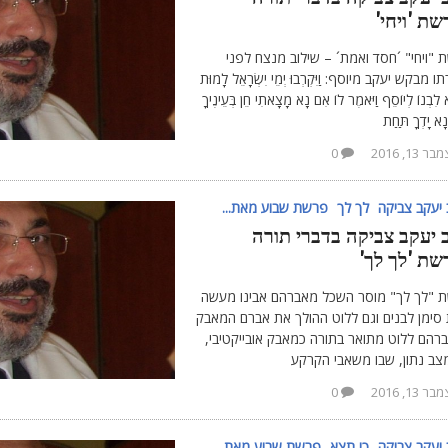
ת 'ויחי'
"ויחי" ´חסד ואמת´ – שילוב מנצח לפני
 מבקש יעקב מיוסף: וַיִּקְרְבוּ יְמֵי יִשְׂרָאֵל לָמוּת
רָא לִבְנוֹ לְיוֹסֵף וַיֹּאמֶר לוֹ אִם נָא מָצָאתִי חֵן בְּעֵינֶיךָ
ָא יָדְךָ תַּחַת
ר 13, 2016
0
יעקב צביקה
לך לך
פרשת שבוע מאת...
 יעקב צביקה בדברי תורה
שת 'לך לך'
 "לך לך" מוסר השכל מאברהם אבינו מעשה
 סימן לבנים וגם ללוט ההולך את אברם המאבק
ברהם ללוט מתואר בתורה כמאבק אובייקטיבי,
צב נתון, שבו משאבי הקרקע
ר 13, 2016
0
יעקב צביקה
כי תצא
פרשת שבוע מאת...