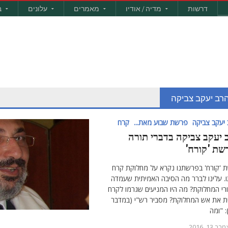
דרשות
מדיה / אודיו
מאמרים
עלונים
ב
רב יעקב צביקה
יעקב צביקה
פרשת שבוע מאת...
קרח
 יעקב צביקה בדברי תורה
שת 'קורח'
 'קורח' בפרשתנו נקרא על מחלוקת קרח
ו. עלינו לברר מה הסיבה האמיתית שעמדה
רי המחלוקת? מה היו המניעים שגרמו לקרח
ת את אש המחלוקת? מסביר רש"י (במדבר
: "ומה
ר 13, 2016