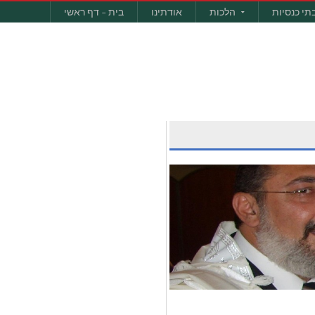
תי כנסיות
הלכות
אודתינו
בית – דף ראשי