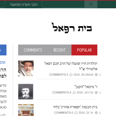
רבני העדה מהעבר
POPULAR
RECENT
COMMENTS
ה
הרב 
תולדות חייו ופועלו של הרב חכם רפאל
הרב
אלשוילי זצ"ל
לפר
אוגוסט 30, 2016
0 COMMENTS
פרשת
ר' מיכאל "הקטן"
ועדת
מרץ 18, 2016
0 COMMENTS
מאחו
להצי
בית הכנסת 'תפארת אהרון' בלוד
טז,א)
יוני 22, 2016
0 COMMENTS
דצמב