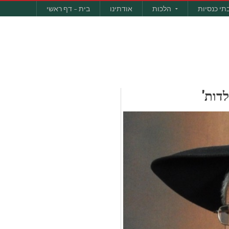
תי כנסיות
הלכות
אודתינו
בית – דף ראשי
לדות'