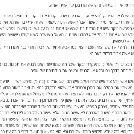
ייתא על ידי בתואל ונישואיה מדרבנן ע"י אחיה ואמה.
זה יש לבאר הפסוק: 'ויהי יצחק בן ארבעים שנה בקחתו את רבקה בת בתואל הארמי מפדן
 'אחות לבן הארמי לו לאשה' אבל לאשה היינו לנישואין היה זה ע"י לבן הארמי. ועל
 הפרשה 'ויקח עשו את מחלת בת ישמעאל אחות נביות על נשיו לו לאשה' ויפרש 
יודע שהיא אחות נביות? אלא למדנו שמת ישמעאל משיעדה לעשו קודם נישואיה והשיאה
 – לנישואין.
ה, למה לא חשש יצחק שבניו יצאו כמו אביה ואחיה של רבקה והרי כבר אמרו חז"ל ש
א אשה צריך לבדוק באחיה?
ר הנצי"ב ז"ל שעל כן נתעקרה רבקה שכל מה שמורישה האם לבניה את תכונות בני
לידתה בדרך נס ופלא אין הבנים יורשים את מידותיהם של אחיה.
 עשו איש יודע ציד איש שדה ויעקב איש תם יושב אהלים' (כה-כז) ופירש רש"י – יודע ל
מעשרין את המלח ואת התבן וכסבור אביו שהוא מדקדק במצוות. וצריך ביאור מדוע
יח לאביו שהוא מדקדק במצוות ולא מצוה אחרת מתרי"ג מצוות? ושמעתי לבאר עפ"
ה"א) 'על ששה דברים נצטוה אדם הראשון על ע"ז וכו' וכן היה הדבר עד אברהם, בא
 התפלל שחרית, ויצחק הפריש מעשר. ועיין בהשגות הראב"ד שכתב שאברהם הוא שתי
, וביאר הכסף משנה דאברהם לא עישר ממונו אלא עישר השלל הבא לידו ולא בתור
ת לחם ויין וברכו, ורצה לתת לו מעשר מהשלל, אבל יצחק הוא הראשון שעישר ממונ
 בארץ ההיא וימצא בשנה ההיא מאה שערים' נמצא שיצחק הוא שתיקן המעשרות, וה
רבו הוא בזה שיודע חידושי תורתו של רבו ובא הוא במשא ומתן של דברי תורה עם רבו