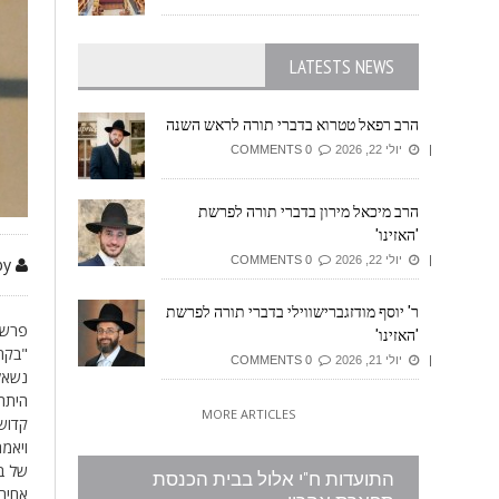
LATESTS NEWS
הרב רפאל טטרוא בדברי תורה לראש השנה
יולי 22, 2026
0 COMMENTS
הרב מיכאל מירון בדברי תורה לפרשת
'האזינו'
יולי 22, 2026
0 COMMENTS
by זיזובי משה
ר' יוסף מודזגברישווילי בדברי תורה לפרשת
פרשת
'האזינו'
"בקח
יולי 21, 2026
0 COMMENTS
נשאל
היתה
MORE ARTICLES
קדושי
ויאמר
של בת
התועדות ח"י אלול בבית הכנסת
אחיה 