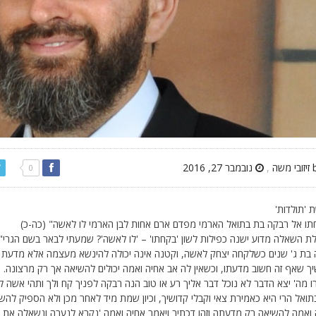
,
נובמבר 27, 2016
0
 'תולדות'
תו אל רבקה בת בתואל הארמי מפדם ארם אחות לבן הארמי לו לאשה" (כה-כ)
ת השאלה מדוע ישנה כפילות לשון 'בקחתו' – 'לו לאשה'? שמעתי לבאר בשם הגרי
 בת ג' שנים כשלקחה יצחק לאשה, וקטנה אינה יכולה להינשא מעצמה אלא מדעת אב
ך שאף זה חשוב מדעתו, וכשאין לה אב אחיה ואמה יכולים להשיאה אך רק מרצונה. והנ
ו מה' יצא הדבר לא נוכל דבר אליך רע או טוב הנה רבקה לפניך קח ולך ותהי אשה לבן
ואל הרי היא כאמירת צאי וקבלי קדושיך, וכיון שמת מיד לאחר מכן ולא הספיק להשי
ואמה להשיאה רק מדעתה וזהו דכתיב ויאמר אחיה ואמה 'נקרא לנערה ונשאלה את פי