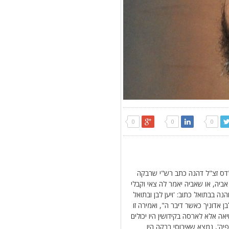
0
0
0
"דס זצ"ל דהנה כתב רש"י שרבקה
יה, או שאביה יאמר לה צאי וקבלי
ה בבתואל כתוב: 'ויען לבן ובתואל
 אדוניך כאשר דיבר ה", ואמירה זו
אה אלא לארסה בקידושין היו יכולים
ה', נמצא שאירוסי רבקה היו