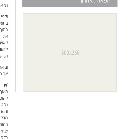
תפארת אהרון
מדאור
ולפי 
בתואל
בסוף
איני 
לאשה'
לכאור
הנוש
וביא
אך כש
'ויהי
היאך 
להוכ
(פט'-
והוא
מכל'
בהוצא
יצחק
כלפי 