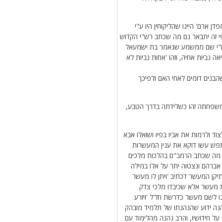
 ארם' היינו שהליקוחין היו ע"י
 פי זה יתבאר גם מה שכתב רש"י הקדוש
רש"י שם ממשמע שנאמר בת ישמעאל
 נביות אחיה, וזהו 'אחות נביות לא
הבנים דומים לאחי האם ולפיכך
 משפחתה זהו כשלידתה בדרך הטבע,
צוד ולרמות את אביו בפיו ושואלו אבא
 תפש עשו דוקא את ענין המעשרות
י מה שכתב הרמב"ם בהלכות מלכים
 אברהם ונצטוה יתר על אלו במילה
קן המעשר דכתיב 'ויתן לו מעשר
ת מעשר אלא שכיבדו מלכי צדק
ו לשם מעשר כדרשת חז"ל 'ויזרע
נה ידוע שהנהגתו של תלמיד מובהק
 על חידושיו, והרב נהנה מהלימוד עם