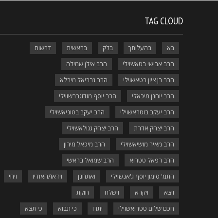
TAG CLOUD
בא
בהעלותך
בלק
בראשית
דרשות
הרב אבישי בטאשוילי
הרב אילן שמילה
הרב בן ציון בטאשוילי
הרב גבריאל מירלא
הרב יוחנן מיכאלי
הרב יוסף מודזגברשווילי
הרב יעקב בוטראשוילי
הרב יעקב בטוניאשוילי
הרב יצחק אדרת
הרב יצחק גגולאשוילי
הרב מאיר מושיאשוילי
הרב מיכאל מירון
הרב רפאל טטרוא
הרב שמואל בראשי
התמ' סימון יוסף ג'אנשוילי
ואתחנן
וידאו/האודיו
ויחי
ויצא
ויקרא
וישלח
חוקת
חכם שלום טטרואשוילי
יתרו
כי תבוא
כי תצא