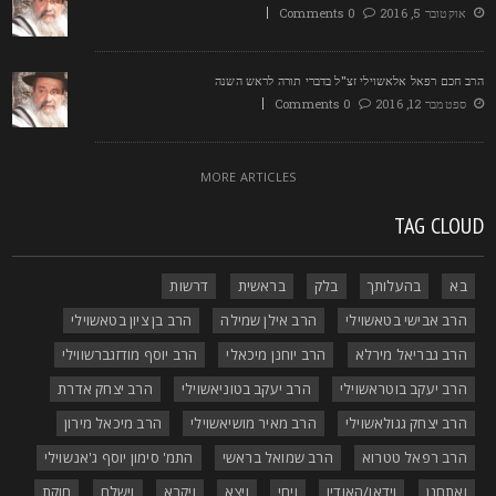
אוקטובר 5, 2016
0 Comments
רב חכם רפאל אלאשוילי זצ"ל בדברי תורה לראש השנה
ספטמבר 12, 2016
0 Comments
MORE ARTICLES
TAG CLOU
בא
בהעלותך
בלק
בראשית
דרשות
הרב אבישי בטאשוילי
הרב אילן שמילה
הרב בן ציון בטאשוילי
הרב גבריאל מירלא
הרב יוחנן מיכאלי
הרב יוסף מודזגברשווילי
הרב יעקב בוטראשוילי
הרב יעקב בטוניאשוילי
הרב יצחק אדרת
הרב יצחק גגולאשוילי
הרב מאיר מושיאשוילי
הרב מיכאל מירון
הרב רפאל טטרוא
הרב שמואל בראשי
התמ' סימון יוסף ג'אנשוילי
ואתחנן
וידאו/האודיו
ויחי
ויצא
ויקרא
וישלח
חוקת