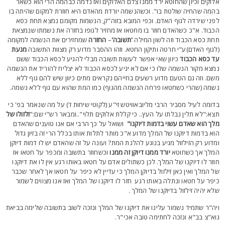
לוקים וכיון שהחוטא ירד ממנו צלם האלוקים ואז נדמה כבהמה הרי הוא כשאר
המה שהחיה שולטת בו". וכשהנשמה יורדת מהאדם היא חוזרת למקום שהיתה בו
פני שירדה לגוף האדם. וכפי המובא בזוה"ק, הנשמות מקומם נמצא תחת כסא
כבוד. א"כ כשהאדם חוזר בו מחטאו אז מחזיר לגופו בחזרה את נשמתו שנמצאת
חת כסא הכבוד וזה לשון המילה
'תשובה'
–
החזרה
שמחזירים את הנשמה למקומה
לגוף האדם)ע"י חרטה ותיקון החטא. וזהו ההסבר מדוע רק מצוות התשובה
מגעת
ד כסא הכבוד
כיוון שאי אפשר לעשות תשובה מבלי להגיע לכסא הכבוד ששם
מצא מקור הנשמה שלו כי אם לא יגיע לכסא הכבוד לא יצליח להוריד את הנשמה
שם. וזה גם הטעם מדוע רשעים בחייהם נקראים מתים כיוון שיש להם גוף ללא
שמה (שהרי כשחטאו פרחה הנשמה מהגוף) כמו המת שהוא עם גוף ללא נשמה.
דומה לעיל מסביר הרבי מליובאוויטש זי"ע (לקוטי שיחות ז') על מה שנאמר בפ' כי
צא:"לא תלין נבלתו על העץ.. כי קללת אלוקים תלוי"..ומבאר רש"י שם:"
זלזולו של
לך הוא שאדם עשוי בדמות דיוקנו"
ושואל על כך הרבי אם אנו טוענים שהאדם
וא בדמות דיוקנו של המלך מדוע א"כ מותר לתלות אותו בכלל הרי זה בזיון גדול
מדוע רק הזילזול מגיע בנוגע להלנת המת? ועונה על זה שהאדם יש לו דמות דיוקן
מלך אך כשחוטא
יורד ממנו דיוקן זה
ממנו
וכשחוזר בתשובה ומכפר על חטאו אז
וזר לו דיוקנו של המלך. לכן כשתולים אדם על חטאו באותו רגע אין לו את דיוקנו
ל המלך ואין כאן זילזול בדיוקן המלך כי עדיין לא כיפר על חטאו אך לאחר שכבר
יפר על חטאו ונתלה באותו רגע חזר לו דיוקנו של המלך ואז אנו מצווים לשמור
לא יהיה זילזול בדיוקנו של המלך .
יה"ר שתמיד נשמור עלינו את דיוקנו של המלך ונזכה לשוב בתשובה שלימה בביאת
וא"צ בב"א ונזכה לחתימה טובה אכי"ר.