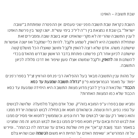
בת תשובה – האזינו
שבת נקראת שבת תשובה מפני שני טעמים: א) ההפטרה שפותחת ב"שובה
שראל".ב) שבת זו נמצאת בין ר"ה ליו"כ בימי עשי"ת. ישנו קשר בין פרשת האזינו
ענין התשובה שהרי זה לא מקרי שהאזינו יוצא בשבת שובה.ומסבירים זאת
תחילת התשובה היא להאזין, לשמוע ולקבל. להיות כלי שמקבל ואז ישנה אפשרות
ישתנה משהו. אדם שלא רוצה להאזין ולקבל וחושב שאצלו הכל מושלם קשה
ישתנה לכיוון אחר.לכן פרשתנו פותחת בדבר הראשון שנדרש מהאדם בכדי
השתנות וזה
להאזין,
ולקבל שמשהו אצלו טעון שיפור ואז דרכו סלולה לכיוון
תשובה.
ל מהות ענין התשובה מבאר בעל ההפלאה רבי פנחס הורוויץ זצ"ל בספרו:'פנים
פות' על מאמר הגמרא(יומא פ"ו)
"גדולה תשובה שמגעת עד כסא
כבוד
".שלכאורה צריך להבין מדוע מצוות התשובה היא היחידה שמגעת עד כסא
כבוד שלא כמו המצוות האחרות?
מביא שם בספרו ע"פ המובא בזוה"ק. שכל אדם מקבל מלמעלה שלושה לבושים
ל גופו: נפש, רוח ונשמה. וכשהאדם חוטא אז בתחילה לבוש הנשמה יורדת ממנו
הוא נשאר רק עם שני לבושים של רוח ונפש. וכשממשיך לחטוא אזי מסירים ממנו
ת לבוש הרוח ובאם עדיין חוטא מסירים ממנו גם את לבוש הנפש. זה מה שמצינו
מאמר הגמ' :(שבת קנ"א)" אין חיה שולטת באדם עד שנדמה לה כבהמה".. ופירש
ל זה המהרש"א: 'שאימת האדם על החיות היא משום
הנשמה
שבו שהיא צלם