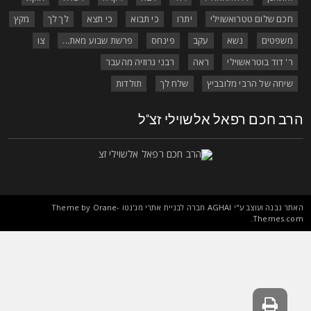
חכם שלום טטרואשוילי
יתרו
כי תבוא
כי תצא
לך לך
מקץ
משפטים
נשא
עקב
פינחס
פרשת שבוע מאת...
צו
ר' דוד בוטראשוילי
ראה
רבני גרוזיה מהעבר
שיחה של הרבי מלובביץ
שלח לך
תולדות
רב חכם רפאל אלשוילי זצ"ל
אתר נבנה ועוצב ע"י
AGHAI
חברה לבניית אתרי מג'נטו Theme by
Orane-
.
Themes.co