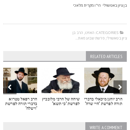
ן ציון באטשוילי הי"ו מקרית מלאכי
CATEGORIES:
האזינו
,
הרב בן
יון בטאשוילי
,
פרשת שבוע מאת...
RELATED ARTICLES
הרב יוחנן מיכאלי בדברי
שיחה של הרבי מלובביץ
הרב רפאל טטרוא
תורה לפרשת 'חיי שרה'
לפרשת 'כי תשא'
בדברי תורה לפרשת
'וישלח'
WRITE A COMMENT