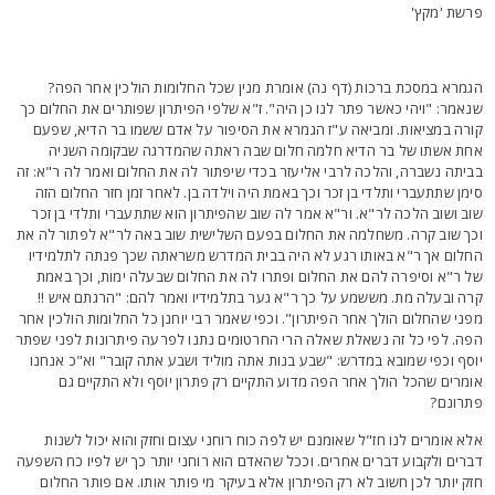
רשת 'מקץ'
גמרא במסכת ברכות (דף נה) אומרת מנין שכל החלומות הולכין אחר הפה?
נאמר: "ויהי כאשר פתר לנו כן היה". ז"א שלפי הפיתרון שפותרים את החלום כך
ורה במציאות. ומביאה ע"ז הגמרא את הסיפור על אדם ששמו בר הדיא, שפעם
חת אשתו של בר הדיא חלמה חלום שבה ראתה שהמדרגה שבקומה השניה
ביתה נשברה, והלכה לרבי אליעזר בכדי שיפתור לה את החלום ואמר לה ר"א: זה
ימן שתתעברי ותלדי בן זכר וכך באמת היה וילדה בן. לאחר זמן חזר החלום הזה
וב ושוב הלכה לר"א. ור"א אמר לה שוב שהפיתרון הוא שתתעברי ותלדי בן זכר
כך שוב קרה. משחלמה את החלום בפעם השלישית שוב באה לר"א לפתור לה את
חלום אך ר"א באותו רגע לא היה בבית המדרש משראתה שכך פנתה לתלמידיו
ל ר"א וסיפרה להם את החלום ופתרו לה את החלום שבעלה ימות, וכך באמת
רה ובעלה מת. מששמע על כך ר"א גער בתלמידיו ואמר להם: "הרגתם איש !!
פני שהחלום הולך אחר הפיתרון". וכפי שאמר רבי יוחנן כל החלומות הולכין אחר
פה. לפי כל זה נשאלת שאלה הרי החרטומים נתנו לפרעה פיתרונות לפני שפתר
וסף וכפי שמובא במדרש: "שבע בנות אתה מוליד ושבע אתה קובר" וא"כ אנחנו
ומרים שהכל הולך אחר הפה מדוע התקיים רק פתרון יוסף ולא התקיים גם
תרונם?
לא אומרים לנו חז"ל שאומנם יש לפה כוח רוחני עצום וחזק והוא יכול לשנות
ברים ולקבוע דברים אחרים. וככל שהאדם הוא רוחני יותר כך יש לפיו כח השפעה
זק יותר לכן חשוב לא רק הפיתרון אלא בעיקר מי פותר אותו. אם פותר החלום