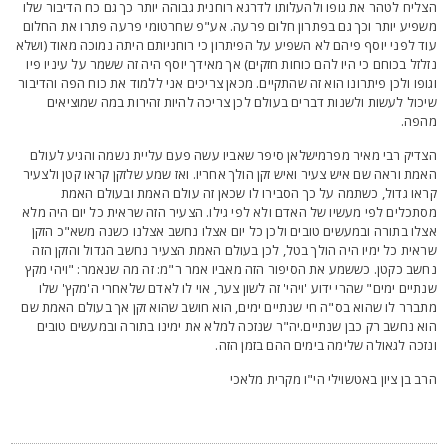
צליח לטהר את גופו ולהעלותו לדרגא רוחנית גבוהה יותר כך גם כח הדיבור שלו
שפיע יותר וכך גם בפתרון חלום פרעה. אע"פ שחרטומי פרעה פתרו את החלום
וד לפני יוסף פיהם לא השפיע על הפיתרון כי רוחניותם היתה נמוכה מאוד (ושלא
זלזל בכוחם כי היו להם כוחות חזקים) אך מאידך יוסף היה זה ששמר על עיניו פיו
גופו ולכן פיתרונו הוא זה שהתקיים. מכאן צריכים אני ללמוד את כוח הפה והדיבור
יכול לעשות ולשנות דברים בעולם לכן צריכה להיות זהירות במה שמוציאים
הפה.
צדיק רבי מאיר מפרמישלאן סיפר שאביו עשה פעם עליית נשמה והגיע לעולם
אמת וראה שם איש צעיר ואיש זקן הולך אחריו. ואז שמע שלזקן קראו קטן ולצעיר
ראו גדול, כשתמה על כך הסבירו לו שכאן זה עולם האמת ובעולם האמת
סתכלים לפי מעשיו של האדם ולא לפי גילו. הצעיר הזה שראית כל יום היה מלא
צלו בתורה ובמעשים טובים ולכן כל יום אצלו נחשב אצלנו כשנה משא"כ הזקן
ראית כל ימיו היה הולך בטל, לכן בעולם האמת הצעיר נחשב הגדול והזקן הזה
חשב כקטן. כששמע את הסיפור הזה מאביו אמר ר"מ: זה מה שנאמר: "ויהי מקץ
נתיים ימים" שהרי ידוע 'ויהי' זה לשון צער, אוי לו לאדם שלאחרי ה'מקץ' שלו
תברר לו שהוא בס"ה חי שנתיים ימים, הוא חושב שהוא זקן אך בעולם האמת שם
וא נחשב רק כבן שנתיים.יה"ר שנזכה למלא את ימינו בתורה ובמעשים טובים
נזכה לגאולה שלימה בימים ההם בזמן הזה.
רב בן ציון באטשוילי הי"ו מקרית מלאכי