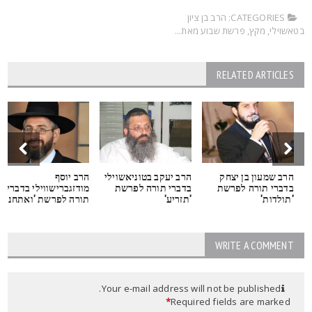
CATEGORIES:
הרב בן ציון
טאשוילי
,
מקץ
,
פרשת שבוע מאת...
RELATED ARTICLES
הרב שמעון בן יצחק
הרב יעקב בטוניאשוילי
הרב יוסף
בדברי תורה לפרשת
בדברי תורה לפרשת
מודזגברישווילי בדברי
'תולדות'
'תזריע'
תורה לפרשת 'ואתחנן'
WRITE A COMMENT
Your e-mail address will not be published.
*
Required fields are marked