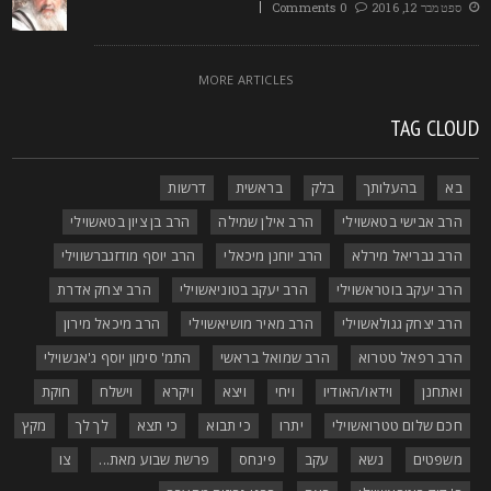
ספטמבר 12, 2016
0 Comments
MORE ARTICLES
TAG CLOU
בא
בהעלותך
בלק
בראשית
דרשות
הרב אבישי בטאשוילי
הרב אילן שמילה
הרב בן ציון בטאשוילי
הרב גבריאל מירלא
הרב יוחנן מיכאלי
הרב יוסף מודזגברשווילי
הרב יעקב בוטראשוילי
הרב יעקב בטוניאשוילי
הרב יצחק אדרת
הרב יצחק גגולאשוילי
הרב מאיר מושיאשוילי
הרב מיכאל מירון
הרב רפאל טטרוא
הרב שמואל בראשי
התמ' סימון יוסף ג'אנשוילי
ואתחנן
וידאו/האודיו
ויחי
ויצא
ויקרא
וישלח
חוקת
חכם שלום טטרואשוילי
יתרו
כי תבוא
כי תצא
לך לך
מקץ
משפטים
נשא
עקב
פינחס
פרשת שבוע מאת...
צו