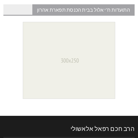
התועדות ח"י אלול בבית הכנסת תפארת אהרון
רב חכם רפאל אלאשולי