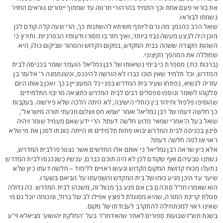
ת בוראי פעם אחת וכך התמיד בהרהורי חרטה עד שמתוך ייסורים נוראים החזיר
שמתו לבוראו.
ואל הרב כהנמן: מה גרם ליוסף משיתא להשתנות כך, הרי שעה קלה קודם לכן
וכן היה לבצע מעשה נבזי ביותר, ואיך חזר בו מסורו ודעותיו הכפרניות. ותירץ כי
שהות הקצרה ששהה בבית המקדש, במקום הקדוש והטהור שביקום כולו, היא
חוללה את המהפך הקיצוני.
ברכות כח.) מספרת כי בימי נשיאותו של רבן גמליאל הועמד שומר בכניסה לבית
מדרש, וכל תלמיד שאין תוכו כברו לא הורשה להיכנס, וכשנתמנה ר' אלעזר בן
זריה לנשיא, נפתחו שעיר בית המדרש בפני כל המעוניין בכך. ואכן באותו היום
לקוהו לשומר ונוספו ספסלים רבים לבית המדרש כתוצאה מריבוי התלמידים
הוסיפו פלפול וחידוד בין כותלי הישיבה, לא היתה הלכה שלא פירשוה. בעקבות
ך חלשה דעתו של רבן גמליאל ואמר 'שמא חס ושלום מנעתי תורה מישראל',
ואל בעל ה'אמרי שמאי' מדוע חלשה דעתו? הרי ידע שאם מעמיד שומר ויהיה
ינון בכניסה לבית המדרש יבואו פחות תלמידים וזו הייתה כוונתו לסנן את מי שלא
אוי אז למה חלשה דעתו?
לא כיון שראה רבן גמליאל כי אותם אלו החדשים אשר נצטרפו לבית המדרש,
שתנו טבעיהם ואף שקודם לכן לא היה תוכם כברם, עכשיו כשנכנסו לבית המדרש
תעלו מכוח קדושת המקום הקדוש ונעשו ראויים ללימוד – חלשה דעתו כיון שלא
יער עד היכן מגיע כוחו של בית המקדש והשפעתו על הביאם בשערו.
וא שאמרו חז"ל סוכה (נב:) אם פגע בך מנוול זה, משכהו לבית המדרש. כה גדולה
גולת קרינת התורה, שהיא מסוגלת לפוצץ אפילו לב של ברזל, ומכוחה יוכל גם מי
אינו ראוי למכתחילה להתקרב לעבודתו של מקום.
שנת תש"ז שבועות ספורים לאחר שהאדמו"ר בעל 'החלקת יהושוע' מביאלא זי"ע