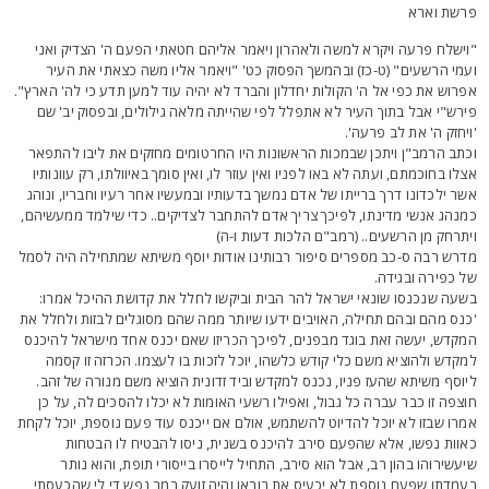
רשת וארא
וישלח פרעה ויקרא למשה ולאהרון ויאמר אליהם חטאתי הפעם ה' הצדיק ואני
עמי הרשעים" (ט-כז) ובהמשך הפסוק כט' "ויאמר אליו משה כצאתי את העיר
פרוש את כפי אל ה' הקולות יחדלון והברד לא יהיה עוד למען תדע כי לה' הארץ".
ירש"י אבל בתוך העיר לא אתפלל לפי שהייתה מלאה גילולים, ובפסוק יב' שם
ויחזק ה' את לב פרעה'.
כתב הרמב"ן ויתכן שבמכות הראשונות היו החרטומים מחזקים את ליבו להתפאר
צלו בחוכמתם, ועתה לא באו לפניו ואין עוזר לו, ואין סומך באיוולתו, רק עוונותיו
שר ילכדונו דרך ברייתו של אדם נמשך בדעותיו ובמעשיו אחר רעיו וחבריו, ונוהג
מנהג אנשי מדינתו, לפיכך צריך אדם להתחבר לצדיקים.. כדי שילמד ממעשיהם,
יתרחק מן הרשעים.. (רמב"ם הלכות דעות ו-ה)
דרש רבה ס-כב מספרים סיפור רבותינו אודות יוסף משיתא שמתחילה היה לסמל
ל כפירה ובגידה.
שעה שנכנסו שונאי ישראל להר הבית וביקשו לחלל את קדושת ההיכל אמרו:
כנס מהם ובהם תחילה, האויבים ידעו שיותר ממה שהם מסוגלים לבזות ולחלל את
מקדש, יעשה זאת בוגד מבפנים, לפיכך הכריזו שאם יכנס אחד מישראל להיכנס
מקדש ולהוציא משם כלי קודש כלשהו, יוכל לזכות בו לעצמו. הכרזה זו קסמה
יוסף משיתא שהעז פניו, נכנס למקדש וביד זדונית הוציא משם מנורה של זהב.
וצפה זו כבר עברה כל גבול, ואפילו רשעי האומות לא יכלו להסכים לה, על כן
מרו שבזו לא יוכל להדיוט להשתמש, אולם אם ייכנס עוד פעם נוספת, יוכל לקחת
אוות נפשו, אלא שהפעם סירב להיכנס בשנית, ניסו להבטיח לו הבטחות
יעשירוהו בהון רב, אבל הוא סירב, התחיל לייסרו בייסורי תופת, והוא נותר
עמדתו שפעם נוספת לא יכעיס את בוראו והיה זועק במר נפש די לי שהכעסתי