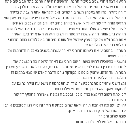
גיע ארצה אחרי שנים בסיביר תחנתו הראשונה הייתה אמנם בתל אביב שם פתח
ית מדרש אבל החסידים מירושלים רצו גם שהאדמו"ר ישהה איתם ולכן שכרו
ירה גדולה ומרווחת בזיכרון משה בירושלים. ואכן לקראת אחת השבתות בדירה
ירושלמית שהגיע האדמו"ר מיד בכניסה הוא שאל מי היו דייריה הקודמים שכן הוא
רגיש טוהר וקדושה לאין קץ, איש מבין הנוכחים לא ידע וגם השכנים לא ידעו
ענות על השאלה. אולם אחר מאמצים רבים פגשו יהודי מבוגר מאוד ושאלו אותו
י היה גר באותה דירה ששכרו למספר חודשים, היה זה האדמו"ר בעל האימרי
מת מגור זי"ע שביקר בארץ ישראל של אותם ימים וזה בא ללמדנו כוחם הרוחני
בלתי רגיל של גדולי ישראל.
אחד – בהטביעו את רישומו הרוחני לאורך עשרות בשנים באבניה הדוממות של
ירה גשמית.
השני – בהשכילו לחוש באותו רושם רוחני גם לאחר תקופה כה ממושכת עוד
מדנו כי גם בין האדם למקום יש יחסי גומלין הדדיים, בהם כל אחד משפיע ומקרין
מהותו על זולתו, שהמקום פגום ומקולקל גורם הדבר לאדם שיימצא במקום זה
ולשה ונטייה להיפגם ולהשחית.
מצד שני שהאדם מתנהג ביושר וצדקות, התנהגות זו משפיעה ומקרינה גם על
המקום' שאף הוא מזדכך ומתרומם ואפילו בדומם.
כן כמה חשוב להימצא במקום נכון ובסביבה נכונה שאמורה להוסיף קדושה
עבודת ה'.
הי רצון שנזכה לאהבת תורה ויראת שמים בבחינת הולך ומוסיף לנו ולסובבים אותנו
ד ביאת גואל צדק במהרה בימינו אמן.
בת שלום ומבורך
רב גבריאל מירלא הי"ו מרחובות