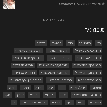
ספטמבר 12, 2016
0 Comments
MORE ARTICLES
TAG CLOU
בא
בהעלותך
בלק
בראשית
דרשות
הרב אבישי בטאשוילי
הרב אילן שמילה
הרב בן ציון בטאשוילי
הרב גבריאל מירלא
הרב יוחנן מיכאלי
הרב יוסף מודזגברשווילי
הרב יעקב בוטראשוילי
הרב יעקב בטוניאשוילי
הרב יצחק אדרת
הרב יצחק גגולאשוילי
הרב מאיר מושיאשוילי
הרב מיכאל מירון
הרב רפאל טטרוא
הרב שמואל בראשי
התמ' סימון יוסף ג'אנשוילי
ואתחנן
וידאו/האודיו
ויחי
ויצא
ויקרא
וישלח
חוקת
חכם שלום טטרואשוילי
יתרו
כי תבוא
כי תצא
לך לך
מקץ
משפטים
נשא
עקב
פינחס
פרשת שבוע מאת...
צו