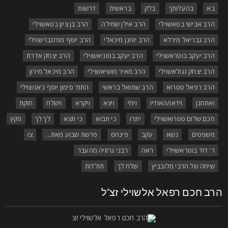
בא
בהעלותך
בלק
בראשית
דרשות
הרב אבישי בטאשוילי
הרב אילן שמילה
הרב בן ציון בטאשוילי
הרב גבריאל מירלא
הרב יוחנן מיכאלי
הרב יוסף מודזגברשווילי
הרב יעקב בוטראשוילי
הרב יעקב בטוניאשוילי
הרב יצחק אדרת
הרב יצחק גגולאשוילי
הרב מאיר מושיאשוילי
הרב מיכאל מירון
הרב רפאל טטרוא
הרב שמואל בראשי
התמ' סימון יוסף ג'אנשוילי
ואתחנן
וידאו/האודיו
ויחי
ויצא
ויקרא
וישלח
חוקת
חכם שלום טטרואשוילי
יתרו
כי תבוא
כי תצא
לך לך
מקץ
משפטים
נשא
עקב
פינחס
פרשת שבוע מאת...
צו
ר' דוד בוטראשוילי
ראה
רבני גרוזיה מהעבר
שיחה של הרבי מלובביץ
שלח לך
תולדות
רב חכם רפאל אלשוילי זצ"ל