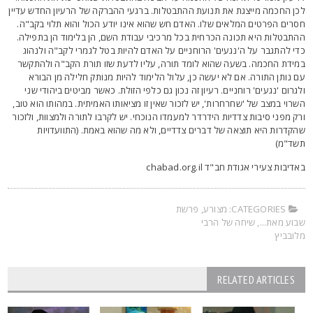
כן החכמה מייצגת את תנועת ההתבטלות. ברגעי ההברקה של הרעיון החדש עדיין
סרים הפרטים המלאים שלו. האדם חש שהוא אינו יודע הכול והוא תלוי בקב"ה.
התבטלות היא תכונה הכרחית בכל מרכיבי עבודת השם, הן בלימוד הן בתפילה.
די להתגבר על ה'נגעים' הרוחניים על האדם להיות בטל לגמרי לקב"ה ולנהוג
מידת החכמה. בשעה שהוא לומד תורה, עליו לדעת שזו תורת הקב"ה ולהתקשר
ם נותן התורה. אם לא יעשה כן, עלול הלימוד להיות מנותק חלילה מן הבורא
לגרום 'נגעים' רוחניים. רעיון זה נכון גם כלפי הזולת. כאשר מביטים ביהודי שני
שרוי במצב של 'שחרחרות', יש לזכור שאין זו מציאותו האמיתית. במהותו הוא טוב,
רק מפני סיבות צדדיות הידרדר למעמדו הנוכחי. יש לקרבו לתורה ולמצוות, ולזכור
הקדרות היא תוצאה של דברים צדדיים, ולא מה שהוא באמת. (התוועדויות
שד"מ)
אדיבות צעירי אגודת חב"ד chabad.org.il
CATEGORIES:
מצורע
,
פרשת
בוע מאת...
,
שיחה של הרבי
לובביץ
RELATED ARTICLES