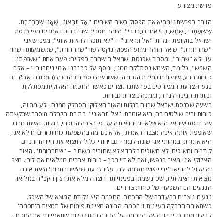
רשת מצורע
זוהר בפרשתנו מביא את הפסוק בשיר השירים: "אַל תִּרְאוּנִי, שֶׁאֲנִי שְׁחַרְחֹרֶת.
ֶׁשְּׁזָפַתְנִי הַשָּׁמֶשׁ, בְּנֵי אִמִּי נִחֲרוּ בִי". הזוהר מסביר שהדברים נאמרים מפי כנסת
שראל בתקופת הגלות. "אל תראוני" – "לא תוכלו לראות אותי", מפני שאני
שחרחורת". שואל הזוהר מדוע הפסוק נוקט לשון "שחרחורת", שמשמעותה שחור
ז, ולא "שחור", ומסביר שכנסת ישראל הושחרה כפליים: פעם אחת "ששזפתני
שמש", כלומר, השמש נסתלקה ממני, ונוסף על כך "בני אימי ניחרו בי" – אלה
וחות הרע, שמקורם במידת הגבורה, ששורשה בספירת הבינה (המכונה 'אם'). גם
געי הצרעת המפורטים בפרשתנו נוצרים כאשר החכמה האלוקית מסתלקת
נותרת הבינה לבדה, וממנה נוצרות גבורות.
שעה שכנסת ישראל שרויה בגלות והאור האלוקי הסתלק ממנה, ולעומת זה,
וחות זרים שולטים בה, היא אומרת: "אל תראוני". בתורת הקבלה מוסבר שבקשתה
ל כנסת ישראל היא שלא יגדירו אותה על-פי מצבה הנוכחי, בגלות. השחרחרות
אופפת אותה אינה מצבה האמיתי, אלא נגרמה בהשפעת כוחות זרים. זו לא אני,
יא אומרת, במהותי אני שונה לגמרי. גם יהודי עלול למצוא את חייו הרוחניים
ודרים וחשוכים, לא חשוכים בלבד אלא שחורים משחור – "שחרחורת". האור
אלוקי אינו מאיר בנפשו, ואם לא דיי בכך – כוחות אחרים ממלאים את ליבו. מצב
ה עלול להביאו לידי ייאוש חס וחלילה. עליו לדעת שה'שחרחרות' הזאת אינה
ציאותו האמיתית, שכן נשמתו בפנימיותה רוצה למלא את רצון הקב"ה במלואו.
נגעים הם השפעה של כוחות צדדיים.
געים נוצרים בהעדרה של החכמה. החכמה היא נקודת המוצא של השכל.
שמאירה הברקה רעיונית זו חכמה. הבינה מציינת פיתוח של תמצית ה'חכמה'
רעיון מפורט. יתרונה של החכמה על הבינה בהתבטלות שמאפיינת את החכמה.