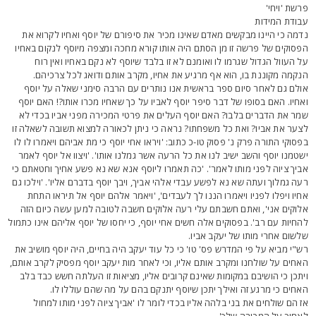
רשת 'ויחי'
בודת המידות
דמה כי היינו מבקשים מאדם שאינו מכיר את סיפורם של יוסף ואחיו לקרוא את
פסוקים של פרשה זו מן הסתם היה אותו קורא מחכה ומצפה מיוסף לנקום באחיו
ל העוול הגדול שגרמו לו ואומנם לא זו בלבד שיוסף לא נקם באחיו ואין רוח
נקמה מקוננת בו, הוא אף מרגיע את אחיו, מקרב אותם ודואג לכל צרכיהם.
ולם גם לאחר סיום ספר בראשית אנו נותרים עם הרבה סימני שאלה על יוסף
אחיו. האם בסופו של דבר סיפר יוסף לאביו על כך שאחיו מכרו אותו?! האם יוסף
מר את הדברים בלבו? האם יוסף העלים את פרטי המכירה מפני אביו בכדי לא
צער את אביו? ואת כל משפחתו? נראה כי ניתן לכאורה למצוא תשובה לשאלה זו
פסוקי התורה פרק נ' פסוק טו-כ כתוב: 'ויראו אחי יוסף כי מת אביהם ויאמרו לו לו
שטמנו יוסף והשב ישיב לנו את כל הרעה אשר גמלנו אותו'. 'ויצוו אל יוסף לאמר
ביך ציוה לפני מותו לאמר'. 'כה תאמרו ליוסף אנא שא נא פשע אחיך וחטאתם כי
עה גמלוך ועתה שא נא לפשע עבדי אלהי אביך, ויבך יוסף בדברם אליו'. 'וילכו גם
חיו ויפלו לפניו ויאמרו הננו לך לעבדים', 'ויאמר אלהם יוסף אל תיראו התחת
לוקים אני', ואתם חשבתם עלי רעה אלוקים חשבה לטובה למען עשה כיום הזה
החיות עם רב'. בפסוקים אלה חשים אחי יוסף, כי יחסו של יוסף אליהם אינו כתמול
לשום אחרי מותו של יעקב אביו.
ש"י מביא על פי המדרש פס' טו' כי כל עוד יעקב היה בחיים, היה יוסף מושיב את
אחים על שולחנו ומקרב אותם אליו, וכי לאחר מות יעקב יוסף מפסיק לקרב אותם,
יתכן כי הושיבם במקומות שאינם קרובים אליו, מציאות זו העלתה חשש כבד בלב
אחים כי מרגע זה ואילך יתכן שיוסף יתנקם בהם על מה שהם עוללו לו.
ז הם שולחים את בני בלהה אליו בכדי לומר לו 'אביך ציוה לפני מותו למחול
אחיך על המכירה שלך'.