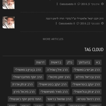
אוקטובר 5, 2016
0 Comments
רב חכם רפאל אלאשוילי זצ"ל בדברי תורה לראש השנה
ספטמבר 12, 2016
0 Comments
MORE ARTICLES
TAG CLOU
בא
בהעלותך
בלק
בראשית
דרשות
הרב אבישי בטאשוילי
הרב אילן שמילה
הרב בן ציון בטאשוילי
הרב גבריאל מירלא
הרב יוחנן מיכאלי
הרב יוסף מודזגברשווילי
הרב יעקב בוטראשוילי
הרב יעקב בטוניאשוילי
הרב יצחק אדרת
הרב יצחק גגולאשוילי
הרב מאיר מושיאשוילי
הרב מיכאל מירון
הרב רפאל טטרוא
הרב שמואל בראשי
התמ' סימון יוסף ג'אנשוילי