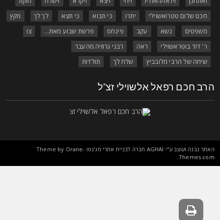
ואתחנן
וידאו/האודיו
ויחי
ויצא
ויקרא
וישלח
חוקת
חכם שלום טטרואשוילי
יתרו
כי תבוא
כי תצא
לך לך
מקץ
משפטים
נשא
עקב
פינחס
פרשת שבוע מאת...
צו
ר' דוד בוטראשוילי
ראה
רבני גרוזיה מהעבר
שיחה של הרבי מלובביץ
שלח לך
תולדות
רב חכם רפאל אלשוילי זצ"ל
אתר נבנה ועוצב ע"י
AGHAI
חברה לבניית אתרי מג'נטו Theme by
Orane-
.
Themes.co