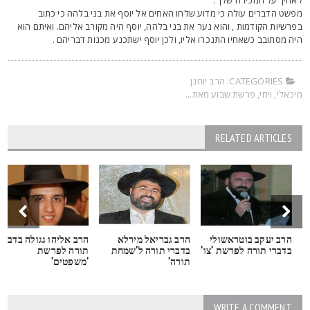
פשט הדברים עולה כי מדוע שלחו האחים אל יוסף את בני בלהה כי כתוב
פרשיות הקודמות , והוא נער את בני בלהה, יוסף היה מקורב אליהם. ואיתם הוא
יה מסתובב כשאחיו התנכרו אליו, ולכן יוסף ישתכנע מכנות דבריהם .
CATEGORIES:
הרב יוחנן
יכאלי
,
ויחי
,
פרשת שבוע מאת...
RELATED ARTICLES
הרב יעקב בוטראשולי
הרב גבריאל מירלא
הרב אליהו גגולה בדברי
בדברי תורה לפרשת 'צו'
בדברי תורה ל'שמחת
תורה לפרשת
תורה'
'משפטים'
WRITE A COMMENT