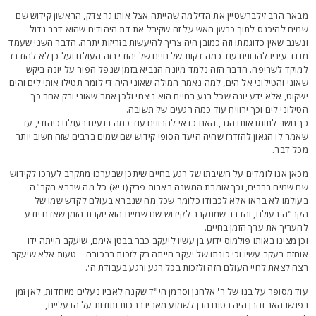
באר הרב זילברשטיין את הדילמה שהייתה אצל אותו גר צדק, הראשון קידוש שם
מים להיכנס לתוך כבשן האש על זה שקיבל את דת היהודים שהוא דבר גדול
נשגב שאין כדוגמתו וזה כמובן היה צריך להיעשות בזריזות יתרה. הדבר השני שעמד
נגד עיניו להרוויח עוד כמה דקות של חיים של יהודי בזה העולם ועל כן לא להזדרז
מוקד לשריפה. הדבר הזה נלמד מיונה הנביא בזמן שנפל הפור על יונה ביקש
אוני והטילוני אל הים, למה נאמר המילה שאוני היה די לומר תטילו אותי לים והים
שקוט, אלא ידע יונה שכל רגע בחיים הוא ניצחי ולכן אמר שאוני ורק אחר כך
טילוני לים וכך ירוויח עוד כמה רגעים של תשובה.
ך חשב לתומו אותו הגר, האם כדאי להרוויח עוד כמה רגעים בעולם כיהודי, עד
אמר לו הגאון להזדרז שהיה היעד הסופי קידוש שם שמים ברבים שזה חשוב יותר
כל דבר.
כאן אנו לומדים על חשיבתו של רגע בחיים שיתכן שבערכו מתקרב לערכו לקידוש
ם שמים ברבים, וכך אומרת המשנה באבות פרק (ו-יא) כל מה שברא הקב"ה
עולמו לא בראו אלא לכבודו כלומר שכל מה שנברא בעולם לקדש שמו של
קב"ה בעולם, והדבר שמתקרב לקידוש שם שמיים הוא יוקרת הזמן שאדם יודע
העריך את ערך הזמן בחיים.
כן מצינו באותו פולמוס ידוע בן עשיו ליעקב כבר בבטן אימם, שיעקב הייתה ידו
וחזת בעקב עשיו וכי כונתו של יעקב הייתה רק לזכות בבכורה – טעות אלא שיעקב
צה לצאת לחיי העולם הזה ולזכות בכל רגע ורגע בעבודת ה'.
וד מסופר על בנו של ר' אלחנן וסרמן הי"ד שקנה לאביו נעלים מיוחדות, לאן זמן
פגשו האב והבן היה בטוח הבן לשמוע מאביו ברכות ותודות על הנעליים,