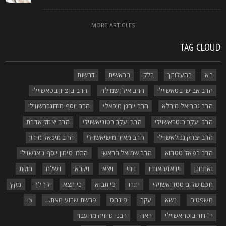
MORE ARTICLES
TAG CLOU
בא
בהעלותך
בלק
בראשית
דרשות
הרב אבישי בטאשוילי
הרב אילן שמילה
הרב בן ציון בטאשוילי
הרב גבריאל מירלא
הרב יוחנן מיכאלי
הרב יוסף מודזגברשווילי
הרב יעקב בוטראשוילי
הרב יעקב בטוניאשוילי
הרב יצחק אדרת
הרב יצחק גגולאשוילי
הרב מאיר מושיאשוילי
הרב מיכאל מירון
הרב רפאל טטרוא
הרב שמואל בראשי
התמ' סימון יוסף ג'אנשוילי
ואתחנן
וידאו/האודיו
ויחי
ויצא
ויקרא
וישלח
חוקת
חכם שלום טטרואשוילי
יתרו
כי תבוא
כי תצא
לך לך
מקץ
משפטים
נשא
עקב
פינחס
פרשת שבוע מאת...
צו
ר' דוד בוטראשוילי
ראה
רבני גרוזיה מהעבר