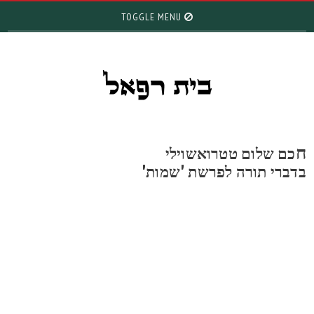
TOGGLE MENU
כם שלום טטרואשוילי
דברי תורה לפרשת 'שמות'