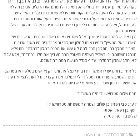
תדהמתו אמר לו האב אינכה יודע איזה צער יש לי מהנעליים, נבהל הבן, הרי הן
קנו לפי מידתך עם פרווה בחלקו הפנימי כדי לחממם את הרגלים אם כן מה לא
וב בהם, ענה לו האב הנעליים הקודמות היו לא שרוכים ובנעליים האלה יש
ורכים שגוזלים את זמני על מנת לקשור אותם, הייתי נועל אותם ומתפנה מיד
עבודת ה', ואילו עכשיו מתבזבז לי זמן בקשירת השרוכים, כאן לנו מה ערכו של
שיבות הזמן.
כן ראינו של הרב עובדיה יוסף זצ"ל שהזמינו אותו באחד הכנסים החשובים של
ארגון "אל המעיין" הזמינו אותו למלון שהלובי והפרוזדורים היו מאוד ארוכים
הצריך מהלך רב, התלונן הרב למה לא עשו את הכנס במלון "רמדה", התפלא
נהג והשתומם וכי בשביל השתיה והאוכל הרב מעדיף את מלון "רמדה", אלא ענה
א, הרב שמלון "רמדה" עדיף בגלל הגישה המהירה לאולם.
ל אחד בדורנו יש לו אפשרויות רבות לנצל את זמנו רק מקישים בטלפון או במחשב
זוכים לשמוע שיעורי תורה מכל גדולי העולם, אנו רק צריכים לדעת לנצל ולדעת
ת חשיבות הזמן שכל רגע שחולף לא ניתן להחזיר אותו.
כם שלום טטרואשוילי הי"ו מאשדוד
ע"נ סבי רפאל בן שלום ושמחה למשפחת טטרואשוילי
וסף בן רפאל ואסתר
לום בן יוסף ונטלה
CATEGORIES:
חכם שלום