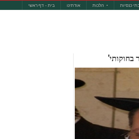
תי כנסיות
הלכות
אודתינו
בית – דף ראשי
 בחוקותי'