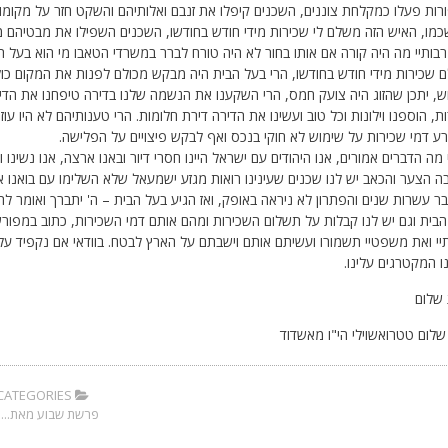
ות פעלו כמקלחת צוננים, השכנים קיפלו את זנבם ואלותיהם והשקט חזר על מקומו.
כמו, האיש הזה משלם לי שכירות מידי חודש בחודשו, השכנים השפילו את מבטיהם מ
בותיי מה היה קורה אם אותו בחור לא היה טורח לברר במשרדי הטאבו מי הוא בעל ה
 שכירות מידי חודש בחודשו, הרי בעל הבית היה מבקש מכולם לפנות את המקום כו
, יתכן שהזוג היה צועק חמס, הרי השקענו את הנשמה שלנו בדירה טיפחנו את הדי
ת, הוספנו וילונות וכל טוב ועשינו את הדירה דירת חלומות. הרי טענותיהם לא היו עוז
ע דמי שכירות על שימוש לא חוקי בנכס ואף לבקש פיצויים על הפלישה.
מה הדברים אמורים, אנו היהודים עם ישראל היינו חסרי דיור ובאנו ארצה, אנו נשינו 
ה הצער והכאב יש לנו שכנים שעינינו רואות מגזע ישמעאל שלא השלימו עם בואנו 
בר עשרות שנים והפתרון לא ניראה באופק, ואז הגיע בעל הבית – ה' יתברך ואומר להם
בית וגם יש לנו קבלות על תשלום השכירות ומהם אותם דמי השכירות, כתוב במפור
יי ואת משפטיי תשמורו ועשיתם אותם וישבתם על הארץ לבטח. בוודאי אם נקפיד על
נו המקטרגים עלינו.
שלום
לום טטרואשוילי הי"ו מאשדוד
CATEGORIES:
פרשת שבוע מאת...