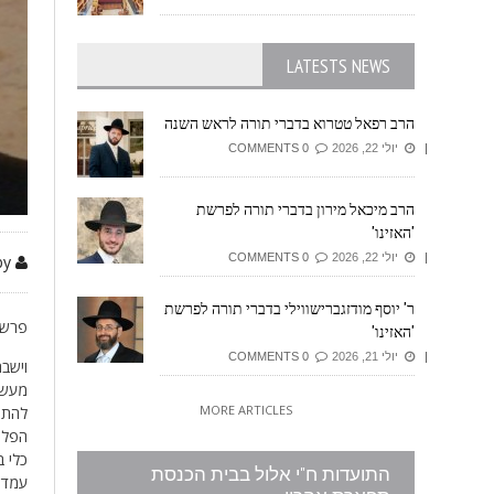
LATESTS NEWS
הרב רפאל טטרוא בדברי תורה לראש השנה
יולי 22, 2026
0 COMMENTS
הרב מיכאל מירון בדברי תורה לפרשת
'האזינו'
יולי 22, 2026
0 COMMENTS
by זיזובי משה
ר' יוסף מודזגברישווילי בדברי תורה לפרשת
פרשת
'האזינו'
יולי 21, 2026
0 COMMENTS
וישב
מעשה 
MORE ARTICLES
להתנ
הפליש
כלי ב
התועדות ח"י אלול בבית הכנסת
עמדו 