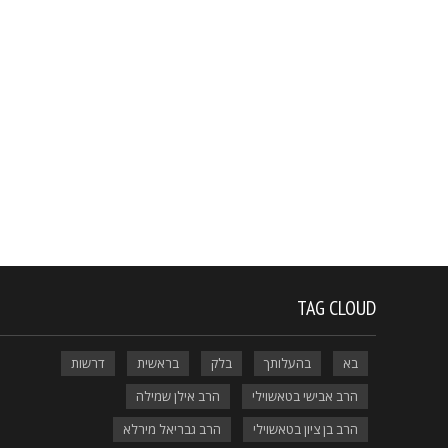
TAG CLOUD
בא
בהעלותך
בלק
בראשית
דרשות
הרב אבישי בטאשוילי
הרב אילן שמילה
הרב בן ציון בטאשוילי
הרב גבריאל מירלא