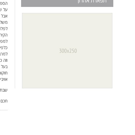
תפארת אהרון
הספור
על ש
אבל ר
משלם
לפלוש
הקירו
למפר
כלפי 
למרב
וזה כ
בעל ה
חוקות
אויבי
שבת 
חכם ש