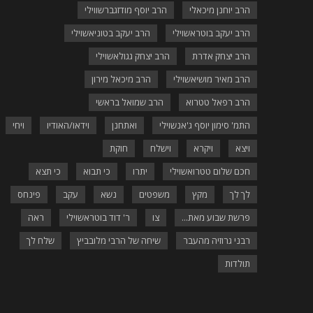
הרב יוחנן מיכאלי
הרב יוסף מודזגברשווילי
הרב יעקב בוטראשוילי
הרב יעקב בטוניאשוילי
הרב יצחק אדרת
הרב יצחק גגולאשוילי
הרב מאיר מושיאשוילי
הרב מיכאל מירון
הרב רפאל טטרוא
הרב שמואל בראשי
התמ' סימון יוסף ג'אנשוילי
ואתחנן
וידאו/האודיו
ויחי
ויצא
ויקרא
וישלח
חוקת
חכם שלום טטרואשוילי
יתרו
כי תבוא
כי תצא
לך לך
מקץ
משפטים
נשא
עקב
פינחס
פרשת שבוע מאת...
צו
ר' דוד בוטראשוילי
ראה
רבני גרוזיה מהעבר
שיחה של הרבי מלובביץ
שלח לך
תולדות