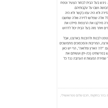
 ניגש בעל הבית לבחור הצעיר וטפח
בושה ושבו על עקבותיהם.
דירה ולא היה עמו בקשר ולא היה
לל אלה שפלשו לדירה ואלה שחשבו
רה מירקנו את הרצפות סיידנו את
רים ויותר מזה בעל הבית יכול לדרוש
וטפנו לבנות ולהיבנות בארצנו, אבל
ארצה, המריבות והסכסוכים מתמשכים
: "לה' הארץ ומלואה", הרי יש כאן
ש בפרשתינו (כה-יח) ועשיתם את
 שמירת המצוות זו הערובה נגד כל
בהר בחוקותי
,
חכם שלום טטרואשוילי
,