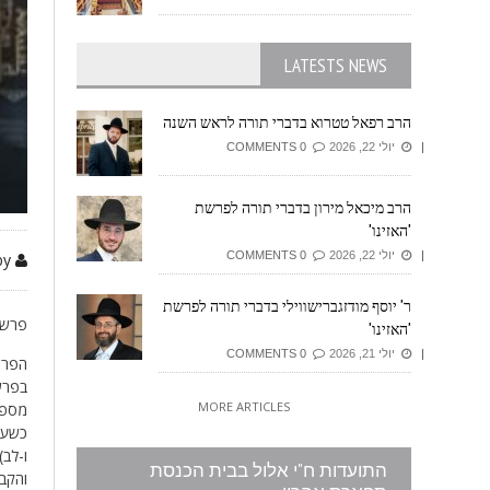
LATESTS NEWS
הרב רפאל טטרוא בדברי תורה לראש השנה
יולי 22, 2026
0 COMMENTS
הרב מיכאל מירון בדברי תורה לפרשת
'האזינו'
יולי 22, 2026
0 COMMENTS
by זיזובי משה
ר' יוסף מודזגברישווילי בדברי תורה לפרשת
פרשת
'האזינו'
יולי 21, 2026
0 COMMENTS
הפרשה
בפרש
MORE ARTICLES
מספר
כשעם
ו-לב
התועדות ח"י אלול בבית הכנסת
והקב