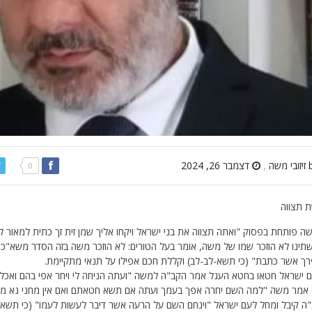
,
דצמבר 26, 2024
0
 תצווה
 פותחת בפסוק "ואתה תצווה את בני ישראל ויקחו אליך שמן זית זך כתית למאור ל
תינו לא הוזכר שמו של משה, אומר בעל הטורים: לא הוזכר משה בזה הסדר משא"כ
ך אשר כתבת" (כי תשא-לב-לב) וקללת חכם אפילו על תנאי מתקיימת.
 ישראל חטאו בחטא העגל אמר הקב"ה למשה "ועתה הניחה לי ויחר אפי בהם ואכלם 
) אמר משה "למה השם יחרה אפך בעמך ועתה אם תשא חטאתם ואם אין מחני נא מ
"ה קיבל ומחל לעם ישראל "וינחם השם על הרעה אשר דיבר לעשות לעמו" (כי תשא