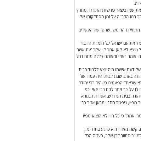
וה.
את שמו בשאר פרשיות התורה! ומתרץ
ך רמז הקב"ה על זמן הסתלקותו של
ם מתחילת החומש, שהפרשה העשרים
 את עם ישראל על חומרת הדיבור
 (ויצא לא-לא) אמר לו יעקב 'עם אשר
יה' אומר רש"י ומאותה קללה מתה רחל
על דעת אישתו היה יוצא ללמוד בבית
ודה בערב שבת לביתו היה עמוד של
רא שבאחד הפעמים כשהיה רבי יהודה
 לו על כך אמר להם רבי ינאי 'כפו
י יהודה בבית המדרש. אומרת הגמרא
ר מפיו, ניפטר חתנו. מכאן אמר רבי
 אמת' כי כל חייו לא הוציא מפיו
 קשה מאוד, הוא כרגע בחדר מיון
מו"ר תחזור לבן שלך, בעז"ה הכל