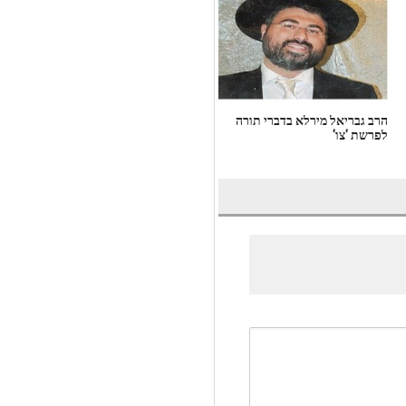
הרב גבריאל מירלא בדברי תורה
התמ' סימון יוסף ג'אנאשוילי בדברי
לפרשת 'צו'
תורה לפרשת 'שלח'