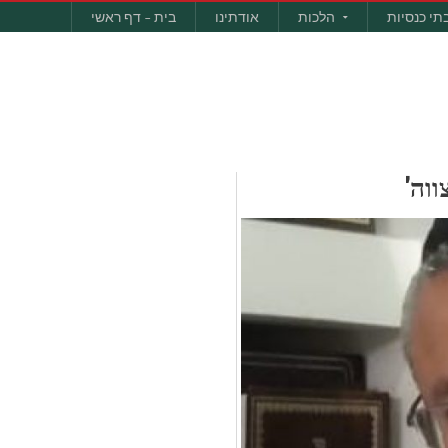
תי כנסיות
הלכות
אודתינו
בית – דף ראשי
ווה'