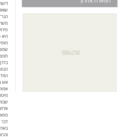
תפארת אהרון
לישר
שואל
הגר"
משה ר
פירו
היא 
מוסי
שמוצי
תמצא 
בדרך'
הגמרא
המדר
אש מ
אמור 
מיטתו
שבווד
אלחנן
מסופר
דבר ש
באחד 
והרופ