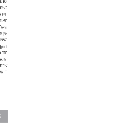
יסתד
כשחז
חיידק
מאוד
שאל א
אין ש
השיב 
'הזקן
חזר ה
התאוש
שבת 
ר' אל
S