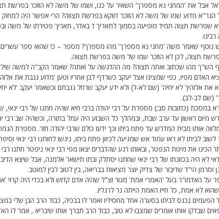
אל אבל את 'המחני נא מספרך' השאיר על כנו, ושמו של משה לא הוזכר בפרשת תצו
 הגר"א מדוע שמו של משה לא הוזכר דווקא בפרשת תצווה? הרי אפשר היה למחוק 
א שפרשת תצוה תמיד מופיעה בסמוך לתאריך ז' באדר, תאריך פטירתו של משה ובכ
בינו.
ש נוסף שאמר משה 'מחני נא מספרך' מהו מספרך? מספר – כ! שהוא ספר עשרי
פרשת תצוה, לכן לא הוזכר שמו של משה בפרשת תצווה.
ף הש"ך מהו שכתוב ואתה תצוה? מה ההדגשה על ואתה? שאמר הקב"ה למשה שילמד
א האדם מפיו, כפי שמצינו אצל יעקב כשרדף לבן אחריו וטען 'מדוע גנבת את אלוהי'
את אלוהיך לא יחיה' (שם לא-ל) ולא ידע יעקב שרחל גנבתם וכשאמר יעקב 'לא יח
 (שם לב-לב).
 במסכת (כתובות סב:) מספרת על רבי יהודה ברבי חיא שהיה חתנו של רבי ינאי, ש
ש מיום ראשון עד ערב שבת, ובמהלך כל השבוע היה עמל בתורה, וכשהיה שב רבי יה
לווה אותו מבית המדרש עד פתח ביתו וכך ידעו כולם שרבי יהודה חזר. מספרת הגמ
לשוב לביתו לא ראו עמוד אש שמגיעה לכיוון פתח ביתו, ניגשו לחותנו רבי ינאי וסיפרו
' הכינו את מיטת הנפטר, ובאותו רגע שהדברים יצאו מפי רבי ינאי ניפטר חתנו רב
אי לא היה בכוונתו של רבי ינאי שחתנו יסתלק ובתו תישאר אלמנה, אבל שיצא הדיבו
 וסרמן הי"ד שדיבור של צדיק יוצר מציאות בבריאה, בין לטוב לבין למוטב.
 על האדמו"ר בעל 'האמרי אמת' מגור זצ"ל שהיה אדם קדוש ולא בכדי היה קרוי 'אמרי
הוא לא אמת, כל חייו האמת הייתה נר לרגליו.
הפעמים נכנס לביתו בסערה אחד מחסידיו ואמר לו בבכיה, כבוד הרב הבן שלי במצב
אים שבדקו אותו אומרים שמצבו לא טוב, כבוד הרב תברך אותו שיבריא , אמר לו האד