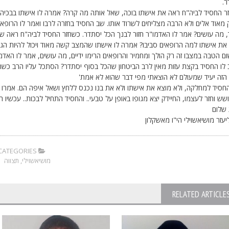
ר.
ר החסיד לביה"ח ראה את אישתו בוכה, שאל אותה מה קרה? אמרה לו אישתו בבכיה
 מאוד אלים ולא הרבה מצליחים לשרוד אותו. שב החסיד בחזרה לרבו ואמר לו הרופ
, מה עושים? אמר לו האדמו"ר חזור לבנך הכל יסתדר. כשחזר החסיד לביה"ח ראה ש
ת אישתו למה הרופאים סביבו? אמרה לו אישתו שהמצב קשה מאוד ויכול להיות הגרו
ום הטבה במצבו זה רק הולך ומחמיר והרופאים הרימו ידיים, מה עושים, אמר לו האדמ
לו החסיד בקצת עזות מאין לרב הביטחון שהכל בסוף יסתדר? הסתכל עליו הרב כשהו
 הזה יעיד שמעולם לא הוצאתי מפי דבר שהוא לא אמת'
חסיד למחלקה, ולא מוצא את אישתו ולא את בנו נכנס ללחץ ושאל איפה הם. אמרו ל
ש וחזר לעצמו, החיידק יצא מגופו באופן על טבעי.. והחסיד התחיל לבכות.. עכשיו ה
שלום
יעזר מושיאשוילי הי"ו מאשקלון
CATEGORIES:
מושיאשוילי
,
תצווה
RELATED ARTICLE