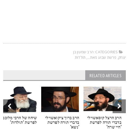
CATEGORIES:
הרב שמעון בן
צחק
,
פרשת שבוע מאת...
,
תולדות
RELATED ARTICLES
הרב הרצל קוסאשוילי
הרב ברוך ציקואשוילי
שיחה של הרבי מלובביץ
בדברי תורה לפרשת
בדברי תורה לפרשת
לפרשת 'תולדות'
'חיי שרה'
'נשא'