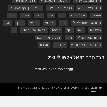
הרב יצחק גגולאשוילי
הרב מאיר מושיאשוילי
הרב מיכאל מירון
הרב רפאל טטרוא
הרב שמואל בראשי
התמ' סימון יוסף ג'אנשוילי
ואתחנן
וידאו/האודיו
ויחי
ויצא
ויקרא
וישלח
חוקת
חכם שלום טטרואשוילי
יתרו
כי תבוא
כי תצא
לך לך
מקץ
משפטים
נשא
עקב
פינחס
פרשת שבוע מאת...
צו
ר' דוד בוטראשוילי
ראה
רבני גרוזיה מהעבר
שיחה של הרבי מלובביץ
שלח לך
תולדות
רב חכם רפאל אלשוילי זצ"ל
אתר נבנה ועוצב ע"י
AGHAI
חברה לבניית אתרי מג'נטו Theme by
Orane-
.
Themes.co