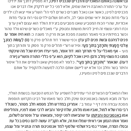
בראשונה באותם המאכלים והדברים שנכניס לפינו,
לא מספיק לחנך את ילדינו
ל ערכי התורה האהבה ויראת שמים, אלא לפני כל יש לדקדק אלו דברים אנו
כניסים לפינו, כאשר אנו נאכל מוצרים כשרים לפי הל' השו"ע אזיי יצאו לנו ילדים
עלי מדות טובות יראי שמים וטובי לב, ולא חס ושלום ילדים גסי רוח ובעלי מדות
כזריות, שהרי הכוח המטביע שאנו מטביעים ביצירת הוולד הוא עצום לאין ערוך
כח רוחני וגשמי זה חייב להיות מושתת ומנופק ע"י מאכלים כשרים שיהוו וולד טהור
כשר במידותיו וכפי מאמר המשנה מסכת אבות פרק ה' משנה כ:
הוא היה אומר עז
נים לגיהנם ובשת פנים לגן עדן:
וכפי ששורר דוד תהלים פרק מ'
(ט) לַעֲשׂוֹת רְצוֹנְךָ
ֱלֹהַי חָפָצְתִּי וְתוֹרָתְךָ בְּתוֹךְ מֵעָי:
ופירש רש"י תהלים פרק מ' פסוק ט' ותורתך בתוך
עי –
אף מאכלי על פי תורתך הוא
:
דוד אומר, מעי יעידו ויוכיחו שכל מה שינקתי
מנו כח גשמי (חלב ודם) היינו אוכל לקיום, הוא ע"פ כללי התורה והשו"ע (יורה
עה). שנאמר "וְתוֹרָתְךָ בְּתוֹךְ מֵעָי".
כלומר לא מספיק שאנו לומדים את הל' איסור
היתר בשר וחלב וכו' אלא יש ליישם אותם הלכה למעשה ולהקפיד על אותם
דברים שנכנסים לפינו ומעיינו,
אלו המאכלים הכשרים הרי עתידים להשפיע על הנפש הטבועה בנשמת הוולד,
על זה מובא מעשה באנטונינוס שינק חלב כשר מאמו של רבינו הקדוש: תוספות
סכת עבודה זרה דף י' עמוד ב':
אמרינן במדרש חלב מטמא חלב מטהר, כשנולד
בי גזרו שלא למול, ואביו ואמו מלוהו, שלח קיסר והביאו לרבי ואמו לפניו, והחליפתו
מו
באנטונינוס והניקתו
עד שהביאתו לפני קיסר, ומצאוהו ערל ופטרום לשלום,
אמר אותו הגמון אני ראיתי שמלו את זה, אלא הקב"ה עושה להם נסים בכל עת
בטלו הגזרה, ואמרי' נמי בירושלמי שלסוף למד אנטונינוס תורה ונתגייר ומל עצמו,