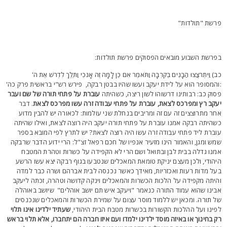
רשת "תולדות"
פרשת השבוע מובאים הפסוקים פרשת תולדות:
ב) וַיִּתְרֹצֲצוּ הַבָּנִים בְּקִרְבָּהּ וַתֹּאמֶר אִם כֵּן לָמָּה זֶּה אָנֹכִי וַתֵּלֶךְ לִדְרֹשׁ אֶת ה'
והמסופר הוא על לידת יעקב ועשו שהיו בבטן רבקה, פירש רש"י בראשית פרק כה'
סוק כב: רבותינו דרשוהו לשון ריצה, כשהיתה
עוברת על פתחי תורה של שם ועבר
עקב רץ ומפרכס לצאת, עוברת על פתחי עבודה זרה עשו מפרכס לצאת
. דבר
חר מתרוצצים זה עם זה ומריבים בנחלת שני עולמות: לכאורה יש להבין מדוע
שהיתה רבקה אמנו עוברת על פתחי תורה יעקב היה רוצה לצאת, ואילו שהיתה
וברת ליד פתחי עבודה זרה עשו היה רוצה לצאת? יש לתרץ לפי המובא בספר
מש ומגן, והאמור הינו מזעיר אנפיו של חכם רפאל זצ"ל: הרי ידוע הדבר שרבקה
מנו גדלה בבית לבן ובתואל ושם הרי לא הקפידה על כשרות וטהרת המטבח
יהודי, ולכן מעצם יניקת טומאת המאכלים שנטבעו בגוף רבקה יצא עשו הרשע
על מדות רעות ואכזריות, מאידך כאשר נכנסה לבית אברהם ושרה כבר למדה
היתה מקפידה על הלכות הכשרות והמאכלים וינקה קדושה וטהרה, זכתה ליעקב
בינו שהוא עמוד התורה כנאמר "ויעקב איש תם יושב אוהלים" שיושב באוהלה
ל תורה. ומכאן יש ללמוד מוסר עצום על שמירת הכשרות והמאכלים שנכנסים
פינו ועל ההלכות הקשורות בכשרות מטבח הבית היהודי,
שעתיד
ילדינו אינו תלוי
ק בחינוך או באיזה מוסד ילדינו ילמדו ועם איזו חברה הם יתחברו, אלא תלוי בראש