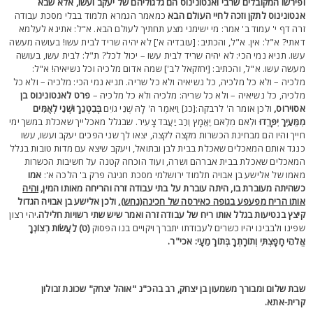
פירשו המקובלים שרבי ואנטונינוס הם גלגוליהם של יעקב ועשו, אלא שבא
נטונינוס לתקן וזכה לחיי העולם הבא
כמאמר הגמרא תלמוד בבלי מסכת עבודה
רה דף י' עמוד ב' אמר: מי ישימני מצע תחתיך לעולם הבא. א"ל: אתינא לעלמא
אתי? א"ל: אין. א"ל, והכתיב: [עובדיה א'] לא יהיה שריד לבית עשו! בעושה מעשה
שו. תניא נמי הכי: לא יהיה שריד לבית עשו – יכול לכל? ת"ל: לבית עשו, בעושה
עשה עשו. א"ל, והכתיב: [יחזקאל לב'] שמה אדום מלכיה וכל נשיאיה! א"ל:
לכיה – ולא כל מלכיה, כל נשיאיה ולא כל שריה. תניא נמי הכי: מלכיה – ולא כל
לכיה, כל נשיאיה – ולא כל שריה: מלכיה ולא כל מלכיה –
פרט לאנטונינוס בן
סוירוס,
ולכן אומר ה' לרבקה:[כג] וַיֹּאמֶר ה' לָהּ שְׁנֵי גוֹיִם
בְּבִטְנֵךְ וּשְׁנֵי לְאֻמִּים
ִמֵּעַיִךְ יִפָּרֵדוּ
וּלְאֹם מִלְאֹם יֶאֱמָץ וְרַב יַעֲבֹד צָעִיר. שבגלל מאכלייך שאכלת במשך ימי
ייך והיו הם מבחינת הכשרות מקצה לקצה, יצאו לך שני הפכים יעקב ועשו, עשו
נגד אותם המאכלים שאכלת בבית לבן ובתואל, ויעקב שיצא עם מדות טובות בגלל
מאכלים שאכלת בבית אברהם ושרה, ועוד הוכחה קטנה על חשיבות הכשרות
אמו של אלישע בן אבויה תלמוד ירושלמי מסכת חגיגה פרק ב' הלכה א':
אמו
שהיתה מעוברת בו, היתה עוברת על בתי עבודה זרה והריחה מאותו המין,
והיה
ותו הריח מפעפע בגופה כאירסה של חכינה(נחש)
, ולכן אלישע בן אבויה הגדול
יצץ בנטיעות בגלל אותו ריח של עבודה זרה ואמר שיש שתי רשויות חלילה.
יהי רצון
פינו ולבבינו יהיו כשרים לעבודתו יתברך ויקויים בנו הפסוק
(ט) לַעֲשׂוֹת רְצוֹנְךָ
ֱלֹהַי חָפָצְתִּי וְתוֹרָתְךָ בְּתוֹךְ מֵעָי: אכי"ר.
בת שלום ומבורך משמעון בן יצחק, רב בהכ"נ "אוהל יצחק" שכונת זבולון
רית-אתא.