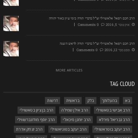
רב חכם רפאל אלאשוילי זצ"ל בדברי תורה בימי עיון באור יהודה
אוקטובר 5, 2016
0 Comments
רב חכם רפאל אלאשוילי זצ"ל בדברי תורה לראש השנה
ספטמבר 12, 2016
0 Comments
MORE ARTICLES
TAG CLOU
בא
בהעלותך
בלק
בראשית
דרשות
הרב אבישי בטאשוילי
הרב אילן שמילה
הרב בן ציון בטאשוילי
הרב גבריאל מירלא
הרב יוחנן מיכאלי
הרב יוסף מודזגברשווילי
הרב יעקב בוטראשוילי
הרב יעקב בטוניאשוילי
הרב יצחק אדרת