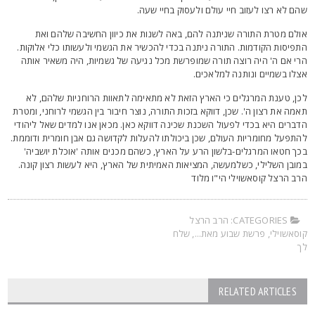
הם לא רצו לעזוב חיי עולם ולעסוק בחיי שעה.
ולם מטרת התורה שניתנה להם, באה לשנות את כיוון החשיבה שלהם ואת
תפיסות הקודמות. התורה ניתנה בכדי להכשיר את הגשמי ולעשותו כלי אלוקות.
רי אם ה' היה רוצה תורה שמופרשת מכל נגיעה של גשמיות, היה משאיר אותה
צלו בשמיים ונותנה למלאכים.
כן, טענת המרגלים כי הארץ הזאת לא מתאימה לתאוות הרוחניות שלהם, לא
אמה את רצון ה'. שכן, דווקא בזכות התורה, נוצר חיבור בין הגשמי לרוחני, ומטרת
דברים היא בכדי לפעול השכנת שכינה דווקא כאן. מכאן אנו למדים שאל ליהודי
התפעל מחומריות העולם, שכן ביכולתו להעלות לקדושה גם אבן חומרית ודוממת.
כך חטאו המרגלים-בלשון הרע על הארץ, כשהם מכנים אותה 'אוכלת יושביה'
מובן השלילי, כשלמעשה, המציאות האמיתית של הארץ, היא לעשות רצון קונה.
רב הרצל קוסאשוילי הי"ו מלוד
CATEGORIES:
הרב הרצל
וסאשוילי
,
פרשת שבוע מאת...
,
שלח
ך
RELATED ARTICLES