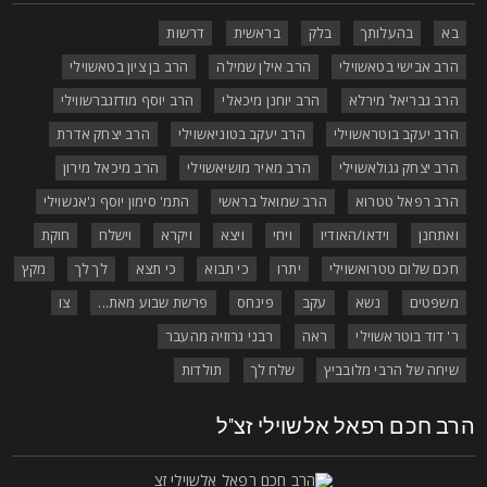
בא
בהעלותך
בלק
בראשית
דרשות
הרב אבישי בטאשוילי
הרב אילן שמילה
הרב בן ציון בטאשוילי
הרב גבריאל מירלא
הרב יוחנן מיכאלי
הרב יוסף מודזגברשווילי
הרב יעקב בוטראשוילי
הרב יעקב בטוניאשוילי
הרב יצחק אדרת
הרב יצחק גגולאשוילי
הרב מאיר מושיאשוילי
הרב מיכאל מירון
הרב רפאל טטרוא
הרב שמואל בראשי
התמ' סימון יוסף ג'אנשוילי
ואתחנן
וידאו/האודיו
ויחי
ויצא
ויקרא
וישלח
חוקת
חכם שלום טטרואשוילי
יתרו
כי תבוא
כי תצא
לך לך
מקץ
משפטים
נשא
עקב
פינחס
פרשת שבוע מאת...
צו
ר' דוד בוטראשוילי
ראה
רבני גרוזיה מהעבר
שיחה של הרבי מלובביץ
שלח לך
תולדות
רב חכם רפאל אלשוילי זצ"ל