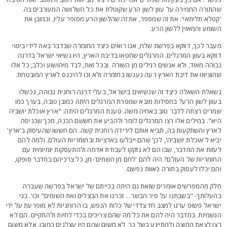
התורה החמירה על עוון לשון הרע שקוטלת את כל השלושה המעורבים בה.
קטלא תליתאי': את זה שמספר, את זה שהלשון הרע מסופר עליו, וכמובן את
שומע והמאזין ללשון הרע.
עבר לכך, דווקא בפרשת שלח, אנו רואים כיצד החומרה שבדבר באה לידי ביטוי
ווקא בעוון המרגלים. המרגלים שחטאו בדיבת הארץ, היו נשיאי ישראל בדרגה
בוהה מאוד, ולא אנשים רגילים מן השורה. ובכל זאת, לבד מיהושוע וכלב, כל אלו
הוציאו את דיבת הארץ רעה נענשו בחומרה ולא זכו להיכנס לארץ המובטחת.
שאלת השאלה כיצד זה שנשיאים בישראל, בעלי דרגה רוחנית גבוהה, נכשלו
עוון לשון הרע? בחסידות מובא שמטרת המרגלים היתה כמובן טובה, בערך כמו
מרים רצתה לדבר טוב באחיה משה. טענת המרגלים היתה: "ארץ אוכלת יושביה
יא". במילים אלו רצו המרגלים לומר ולהביע את חששם הכנה, מכך שכניסה
ארץ והשתקעות בה, תביא אותם לירידה רוחנית קשה. הם חששו שהעיסוק ב'ארץ'
ביא ל'אוכלת יושביה', לכך שהם ייבלעו בארציות ובחומריות העולם. ולמה להם
עזות את המדבר, שבו הם לא נזקקו לעבודת אדמה ולהתעסקות יומיומית עם
חומריות של העולם? היה להם 'לחם מן השמים'-מן, כל צרכיהם במדבר סופקו,
הם יכלו לעסוק בתורה כאוות נפשם.
לק מהמפרשים אומרים שזאת גם היתה בכייתם של ישראל בפרשה שעברה
העלותך- "בשבתנו על סיר הבשר… זכרנו את הבצלים ואת השומים" וכו'. בני
שראל פשוט ערגו למצב חד צדדי של כלות הנפש, בו הרוחניות לא מופרעת על ידי
גשמיות. במדבר היה להם את כל מה שהם צריכים בכדי לחיות ולהתקיים. הם לא
צו לצאת החוצה ולהתייגע בשל כך. לא משום שהם היו עצלנים כמובן, אלא משום