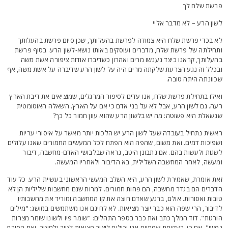
רשת שלח לך
שון הרע – לא מדבר אליי
א בכדי פרשת שלח היא צמודה לפרשת בהעלותך, שכן סיום פרשת בהעלותך
תחילתה של פרשת שלח, מדברים ועוסקים באותו נושא-לשון הרע. בסוף פרשת
העלותך, קראנו כיצד נענשו מרים ואהרון כשדיברו אודות ציפורה אשת משה
בכלל זה נגע הצרעת שלקתה מרים היה על לשון הרע שדיברה על אשת משה, אף
כוונתה היתה טובה.
אילו בתחילת פרשת שלח, אנו עדים לסיפור המרגלים, שמוציאים את דיבת הארץ
עה. גם לשון הרע, אבל לא על בני אדם כי אם על הארץ. השאלה האוטומטית
נשאלת היא פשוטה: מה יש בלשון הרע שהוא עוון חמור כל כך?
אשית נתחיל בעובדה שעל לשון הרע יש הלכות יותר מאשר על איסורי עריות
שפיכות דמים. זאת משום, שהפה הוא הפתח לכל המעשים החמורים שאנו עלולים
שגות ולעשות בהם. אם נתבונן היטב, נראה שבלבושי האדם-מחשבה, דיבור
מעשה, לאחר המחשבה השלילית, בא הדיבור ולאחריו המעשה.
את אומרת, שאמירת לשון הרע, היא השלב המעשי הראשוני בעשיית הרע. כל עוד
דברים הם בגדר מחשבה, הם פחות חמורים. למרות שגם מחשבות שליליות הן לא
ובות ואסורות. אולם, ברגע שאדם חוצה את קו המחשבה ומוריד את מחשבותיו
דיבור, הרי שפה הוא כבר יוצר מציאות. לא לחינם אנו משתמשים במושג: "מילים
ורגות". דוד המלך כתב זאת כבר בספר התהלים: "שומר פיו ולשונו שומר מצרות
פשו". אם כן, בעקימת שפתיים אנו יכולים ליצור מציאות לטוב ולמוטב. זאת הסיבה