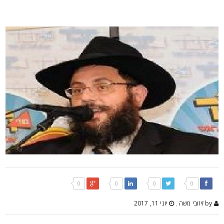
0
0
0
0
by זיזובי משה
,
יוני 11, 2017