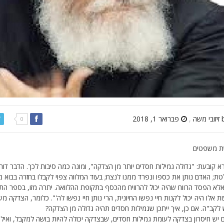
,
פברואר 1, 2018
0
 משפטים
 קובעת: "גדולה גמילות חסדים יותר מן הצדקה", ומונה כמה סיבות לכך. הדבר דו
ת; האדם נותן את כספו ונפרד ממנו לנצח; בעוד המלווה צפוי לקבלו בחזרה בבוא 
 אלא הפסד הרווח שהיה יכול להרוויח מהכסף בתקופת ההלוואה. יתרה מזו, בספר ה
ת אלו היה יכול לקנות חיי נפשו החיונית, הרי נותן חיי נפשו לה'". כלומר, הצדקה 
קב"ה. אם כן, איך ייתכן שגמילות חסדים תהיה גדולה מן הצדקה?
יש חיסרון בצדקה לעומת גמילות חסדים, שבצדקה יכולה להיות בושה למקבל, ואילו ב