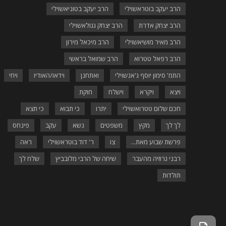
הרב יעקב בוטראשוילי
הרב יעקב בטוניאשוילי
הרב יצחק אדרת
הרב יצחק גגולאשוילי
הרב מאיר מושיאשוילי
הרב מיכאל מירון
הרב רפאל טטרוא
הרב שמואל בראשי
התמ' סימון יוסף ג'אנשוילי
ואתחנן
וידאו/האודיו
ויחי
ויצא
ויקרא
וישלח
חוקת
חכם שלום טטרואשוילי
יתרו
כי תבוא
כי תצא
לך לך
מקץ
משפטים
נשא
עקב
פינחס
פרשת שבוע מאת...
צו
ר' דוד בוטראשוילי
ראה
רבני גרוזיה מהעבר
שיחה של הרבי מלובביץ
שלח לך
תולדות