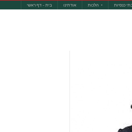
תי כנסיות
הלכות
אודתינו
בית – דף ראשי