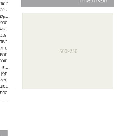
תפארת אהרון
להזדק
ש"הנו
בקשר 
הכסף 
כשאד
הסבר 
בעולם
מדוע 
תמיד 
תורם
בתרומ
תֵּפֶ
משעה 
במוב
החסד