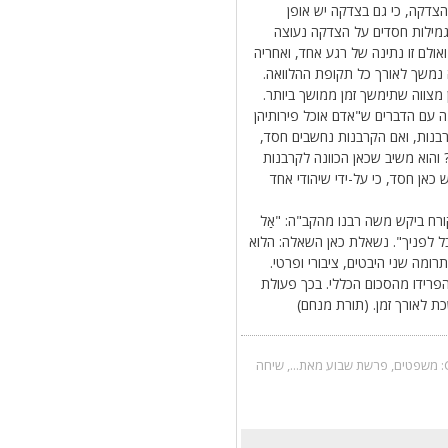
הצדקה, כי גם בצדקה יש אופן
 גמילות חסדים על הצדקה נעוצה
ולם זו נתינה של רגע אחד, ואחריה
ה נמשך לאורך כל תקופת ההלוואה.
מצווה שתימשך זמן ממושך ביותר.
נה עם הדברים ש"אדם אוכל פירותיהן
רבנות, ואם הקרבנות נחשבים חסד,
והוא משיב שכאן הכוונה לקרבנות
כאן חסד, כי על-ידי שיהודי אחד
ורח ביקש משה רבנו מהקב"ה: "אַל
קובל לפניך". נשאלת כאן השאלה: הלוא
מה שני היבטים, ציבורי ופרטי.
פרידו מהסכום הכללי. בכך פעולת
 לאורך זמן. (תורת מנחם)
משפטים
,
פרשת שבוע מאת...
,
שיחה