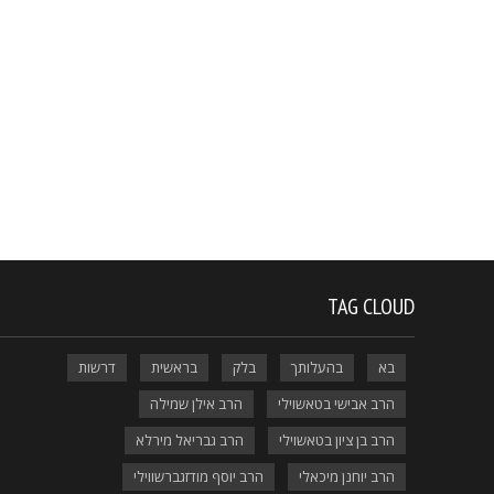
TAG CLOUD
בא
בהעלותך
בלק
בראשית
דרשות
הרב אבישי בטאשוילי
הרב אילן שמילה
הרב בן ציון בטאשוילי
הרב גבריאל מירלא
הרב יוחנן מיכאלי
הרב יוסף מודזגברשווילי