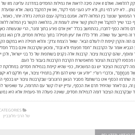
ק להלוואה. ואולם זו אינה סיבה לראות את גמילות החסדים במדרגה עליונה מזו של 
תן… לא ידע למי נתן, ולא ידע העני ממי לקח", ואז אין למקבל בושה. אלא שמעלת
הממושך שנוצר בין המלווה ללווה. אמנם בצדקה עצם הנתינה גדולה יותר, כאמור, וא
כבר שייך למקבל ואין לנותן קשר איתו. לעומת זה, בהלוואה הקשר בין המלווה ללוו
ם מלווה כסף לחברו, בהתחשב בכלל "אין אדם פורע בתוך זמנו", הרי שנעשתה כאן 
זה מיישב עוד שאלה. חז"ל כללו את 'עיון תפילה' בתוך גמילות חסדים, ולכן הוא נמ
 הזה והקרן קיימת לו לעולם הבא". שואל ה'צמח צדק': והלוא תפילה היא במקום הק
הנביא אומר על הקרבנות "חסד חפצתי ולא זבח", ומכאן שקרבנות אינם בכלל חסד? 
ומוסף, שהם קרבנות ציבור. קרבנות אלה נקנים בשותפות של כל בני ישראל, ולכן יש 
 מכספו לקרבנות הציבור מתאפשרת הקרבת הקרבנות בעבור כל העם.
ה לקרבנות הציבור יש גם המשכיות, כפי שהיא קיימת בגמילות חסדים. במחלוקת ק
ן אֶל מִנְחָתָם", וכדברי רש"י: "יודע אני שיש להם חלק בתמידי ציבור, אף חלקם לא י
שתרמו הכסף אינו ברשותם? מסביר הגאון הרוגצ'ובי שבקרבנות ציבור יש בכסף התרו
ן זה, גם לאחר שהיחיד תרם את הכסף, עדיין יש לו קשר עם התרומה, עד שאפשר לה
 שבקרבנות הציבור דומה לגמילות חסדים, שאינה פעולה חד-פעמית אלא היא נמשכת
CATEGORIES:
של הרבי מלובביץ