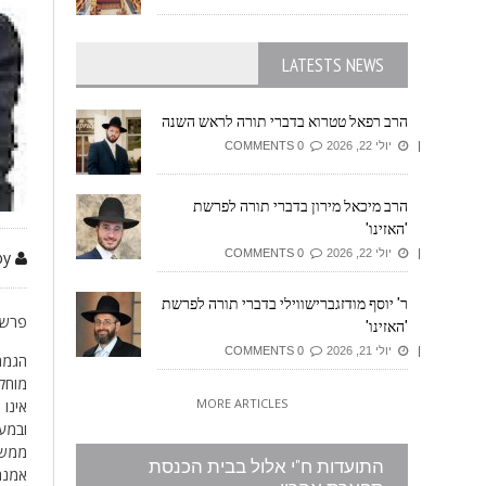
LATESTS NEWS
הרב רפאל טטרוא בדברי תורה לראש השנה
יולי 22, 2026
0 COMMENTS
הרב מיכאל מירון בדברי תורה לפרשת
'האזינו'
יולי 22, 2026
0 COMMENTS
by זיזובי משה
ר' יוסף מודזגברישווילי בדברי תורה לפרשת
פרשת
'האזינו'
יולי 21, 2026
0 COMMENTS
הגמרא
מוחלט
MORE ARTICLES
אינו
ובמעו
ממש ל
התועדות ח"י אלול בבית הכנסת
אמנם 