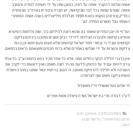
ומה שלמה להעביר אותה על דתה, כמובן שזה על ידי חשיפה למדיה והסובב
ותה. שגורם שמות בכל דבר שבקדושה, יש חברה ציבורית בארה"ב שנסחרת
נסד"ק (בורסה) הוקמה בשנת 1999 מגלגלת מיליארדים בשנה ושמה המסחרי
אמתי גוגל משורש המילה 'גוג'.
על פי זה יובן המדרש שאמר גוג שהוא רוצה להילחם בה', שזה מלחמת הסיטרא
חרא בקדושה ולצערנו הצליחה לדרדר רבים וטובים מתוכנו ביניהם צדיקם
קדושים עובדי ה' ובחורי חמד ישראל קדושים שלא טעמו טעם חטא וכן בנות
דיקות וכשרות על ידי שגלשו באתרים שלא ברוח חכמים ותוצאתם נראים בהתאם.
ין בדברי חלילה לבקר גדולים ממני אלא כל אחד מכיר נפש בהמתו וב"ב כל אחד
ריך להיות עם יד על הדופק ולדעת מה ה' רוצה מאתנו ואיך לעשות כדי לקרב את
שכינה ולא חלילה להרחיקה מאתנו. ה' הטוב ברחמיו יגאל אותנו במהרה וישלח
שיח צדקנו וישים סוף לצרותינו.
' שלום טטרואשוילי הי"ו מאשדוד
ע"נ דבורה מרי בת ישראל ושרה ציאלה אשת אפרים
CATEGORIES:
ואתחנן
,
חכם
לום טטרואשוילי
,
פרשת שבוע
את...