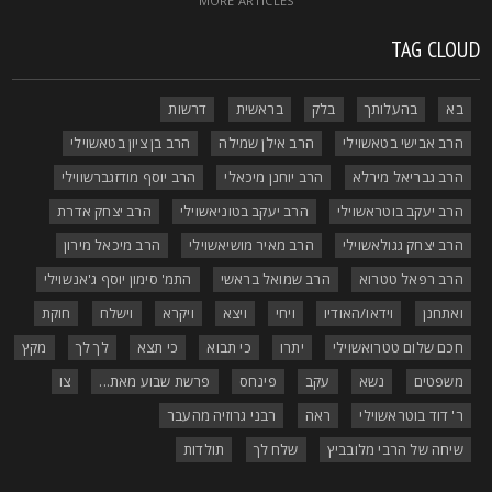
MORE ARTICLES
TAG CLOU
בא
בהעלותך
בלק
בראשית
דרשות
הרב אבישי בטאשוילי
הרב אילן שמילה
הרב בן ציון בטאשוילי
הרב גבריאל מירלא
הרב יוחנן מיכאלי
הרב יוסף מודזגברשווילי
הרב יעקב בוטראשוילי
הרב יעקב בטוניאשוילי
הרב יצחק אדרת
הרב יצחק גגולאשוילי
הרב מאיר מושיאשוילי
הרב מיכאל מירון
הרב רפאל טטרוא
הרב שמואל בראשי
התמ' סימון יוסף ג'אנשוילי
ואתחנן
וידאו/האודיו
ויחי
ויצא
ויקרא
וישלח
חוקת
חכם שלום טטרואשוילי
יתרו
כי תבוא
כי תצא
לך לך
מקץ
משפטים
נשא
עקב
פינחס
פרשת שבוע מאת...
צו
ר' דוד בוטראשוילי
ראה
רבני גרוזיה מהעבר
שיחה של הרבי מלובביץ
שלח לך
תולדות