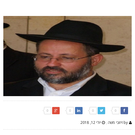
0
0
0
0
by זיזובי משה
,
יולי 12, 2018