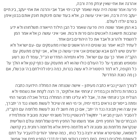
הרגה את אחי שאין יצחק פרה ורבה,
רעה אמר שוטה היה עשיו שאמר יקרבו ימי אבל אבי והרגה את אחי יעקב, בינתיים
עקב פרה ורבה, ואני איני עושה כן, אלא בעוד שהם תינוקות חונק אותם בבטן אימן
טרם יולדו לעולם.
א המן ואמר שוטה היה פרעה שאמר כל הבן הילוד הייאורה תשלחוהו ולא ידע
הבנות תישאנה לאנשים והם פרות ורבות. ואני איני עושה כן אלא אמר המן
השמיד ולהרוג ולאבד את כל היהודים ביום אחד.
עתיד לבוא יאמר גוג שוטים היו הראשונים שהיו מתעסקים עם -עם ישראל ולא
ודעים שיש להם אבא שבשמים אני איני עושה כן אלא , אני קודם מתעסק עם
קב"ה ואחר כך עם עם ישראל. פלא ותמיהה המדרש הנ"ל, עומד לו גוג רשע
מטופש מצפצף על כל העולם כולו שהוא לא מתעסק עם כסף קטן אלא הולך על
ל הקופה, לא למד היסטוריה לא עשה בגרות, כמה ניסו להילחם בה' ונכשלו, אם
ן מה כוונת המדרש?
צורך העניין נביא כתבה מעיתון – אישה שנצחה את המחלה הידועה כתבה
כותרות גדולות וכן במדיה 'ניצחתי את אלוקים', ה' רצה לקחת את נשמתי ולא
צליח וכך ניצחתי את ה', אבל לא עלינו חזרה המחלה בגדול ואכלה מבשר החי
מתה בייסורים נוראים בדמי ימיה, וכי מי הוא זה שיכול לעשות משהו נגד ה' יתברך,
ין עצה ואין תבונה נגד ה' יתב', אם כן מה חשב לו גוג לעשות מלחמה עם הקב"ה,
הסביר העניין מביא ר' יחזקאל לוינשטיין גדול משגיחי ישיבת פונוביז' ומתלמידיו
נבחרים של החפץ חיים. אמר משמו של החפץ חיים שמלחמת עולם השלישית
נקראת מלחמת גוג ומגוג זה לא מלחמה פיזית אלא מלחמה רוחנית בין קדושה
טומאה, שהסיטרא אחרא ירצה בכל כוחו , כמה שיותר יהודים להעביר על דתם
עשותם חילונים כגויים, היום בימינו בוודאי מובנים דברי החפץ חיים איך אפשר