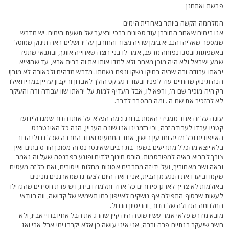
רשת ואתחנן
מלחמה הקשה ביותר באחרית הימים
נו בימים שאחר החורבן עוד ספוגים בבכי ובצער של תשעת הימים. יש מדרש
מספר שאליהו הנביא בזמן שהיה מצור והחורבן על ירושלים ראה תינוק שמוטל
אשפתות ובטנו נפוחה מרעב, אמר לו בני רוצה שאחייה אותך, ובתנאי שתגיד
מע ישראל ולא היה מוכן מאחר ולא למדו אותו את זה בבית אבא, עד שהוציא
ראתו עבודה זרה שהיה בחיקו נשקו ונפח נשמתו. מדרש מדהים ולכאורה לא מובן!
נה תינוק שהחיים עוד לפניו ובעוד רגע קט הולך לאבדון וריקבון עדיין במריו ואילו
ק היה מזכיר שם ה', ורפא לו, אבל העדיף למות על יראתו שזו עבודה זרה והעיקר
א להזכיר את שם ה'. ומה ההסבר לדבר.
ונה על זה אחד ממגידי האמת בדורנו: מה הפלא על אותו הדור שמגדוליו ועד
טניו עבדו לעבודה זרה, וכי בזמנינו אנו שונה העניין, הנה כל האינטרנט
אייפונים וכל מדיה ומרעין בישין, אחד הממעיט ואחד המרבה שכל גדולי הדור
לא יוצא מהכלל מתריעים בשער בת רבים שאינטרנט זה מסוכן הורס בתים ואין
ורך להביא ראיה למפורסמות. הורס חינוך ילדים ופוגע בפרנסה שעל זה נאמר
ראה ושב מאחוריך, ועל ידי זה מתרבים אסונות מחלות וייסורים, ואם כל זה מעטים
קמו וביערו את הנגע מן הבית, אני רואה היום לצערנו שמארגנים מנינים
אולמות לא צריך לארגן סידורים כל אחד ותלמודו בידו, ויש עדת חסידים שהגדילו
עשות שבסוף התפילה אף נושקים לאייפון כמו תשמיש של קדושה, וזה בוודאי
מלחמה הגדולה של הדור, והניסיון הגדול.
ובא מדרש פלאי אמר עשיו שוטה היה קיין שהרג את הבל אחיו בחיי אביו, ולא
שב שיעקב בנתיים פרה ורבה, אני איני עושה כן אלא יקרבו ימי אבל אבי ואז