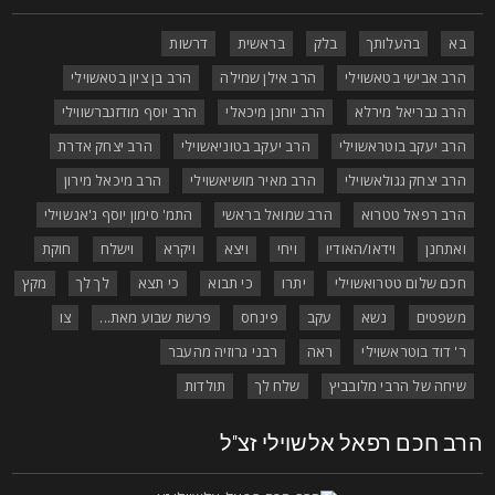
בא
בהעלותך
בלק
בראשית
דרשות
הרב אבישי בטאשוילי
הרב אילן שמילה
הרב בן ציון בטאשוילי
הרב גבריאל מירלא
הרב יוחנן מיכאלי
הרב יוסף מודזגברשווילי
הרב יעקב בוטראשוילי
הרב יעקב בטוניאשוילי
הרב יצחק אדרת
הרב יצחק גגולאשוילי
הרב מאיר מושיאשוילי
הרב מיכאל מירון
הרב רפאל טטרוא
הרב שמואל בראשי
התמ' סימון יוסף ג'אנשוילי
ואתחנן
וידאו/האודיו
ויחי
ויצא
ויקרא
וישלח
חוקת
חכם שלום טטרואשוילי
יתרו
כי תבוא
כי תצא
לך לך
מקץ
משפטים
נשא
עקב
פינחס
פרשת שבוע מאת...
צו
ר' דוד בוטראשוילי
ראה
רבני גרוזיה מהעבר
שיחה של הרבי מלובביץ
שלח לך
תולדות
רב חכם רפאל אלשוילי זצ"ל