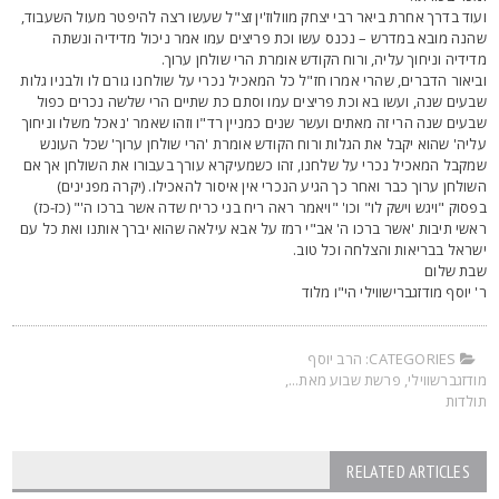
עוד בדרך אחרת ביאר רבי יצחק מוולוז'ין זצ"ל שעשו רצה להיפטר מעול השעבוד,
הנה מובא במדרש – נכנס עשו וכת פריצים עמו אמר ניכול מדידיה ונשתה
דידיה וניחוך עליה, ורוח הקודש אומרת הרי שולחן ערוך.
ביאור הדברים, שהרי אמרו חז"ל כל המאכיל נכרי על שולחנו גורם לו ולבניו גלות
בעים שנה, ועשו בא וכת פריצים עמו וסתם כת שתיים הרי שלשה נכרים כפול
בעים שנה הרי זה מאתים ועשר שנים כמניין רד"ו וזהו שאמר 'נאכל משלו וניחוך
ליה' שהוא יקבל את הגלות ורוח הקודש אומרת 'הרי שולחן ערוך' שכל העונש
מקבל המאכיל נכרי על שלחנו, זהו כשמעיקרא עורך בעבורו את השולחן אך אם
שולחן ערוך כבר ואחר כך הגיע הנכרי אין איסור להאכילו. (יקרה מפנינים)
פסוק "ויגש וישק לו" וכו' "ויאמר ראה ריח בני כריח שדה אשר ברכו ה'" (כז-כז)
אשי תיבות 'אשר ברכו ה' אב"י רמז על אבא עילאה שהוא יברך אותנו ואת כל עם
שראל בבריאות והצלחה וכל טוב.
בת שלום
' יוסף מודזגברישווילי הי"ו מלוד
CATEGORIES:
הרב יוסף
ודזגברשווילי
,
פרשת שבוע מאת...
,
ולדות
RELATED ARTICLES