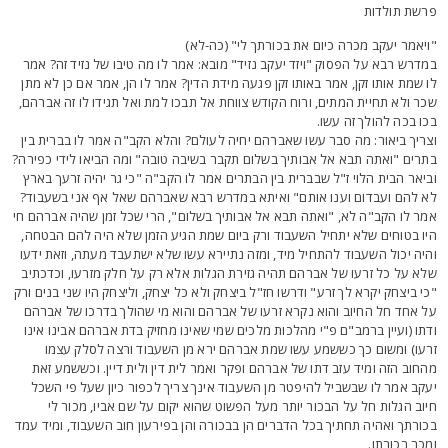
רשת תולדות
ויאמר יעקב מכרה כיום את בכורתך לי" (כה-לא)
מדרש רבא על הפסוק "ויזד יעקב נזיד" מובא: אמר לו מה טיבו של נזיד זה? אמר
ו שמת אותו זקן, אמר באותו זקן פגעה מידת הדין? אמר לו הן, אמר אם כן לא מתן
כר ולא תחיית המתים, ורוח הקודש צווחת אל תבכו למת ואל תגידו לו זה אברהם,
כו בכה להולך זה עשו.
צריך ביאור: מה סבר עשו שאברהם יחיה לעולם? והלא הקב"ה אמר לו בברית בין
תרים "ואתה תבא אל אבותיך בשלום תקבר בשיבה טובה" ומה הביאו לידי כפירה?
ביאר הבית הלוי ז"ל שבברית בין הבתרים אמר לו הקב"ה "כי גר יהיה זרעך בארץ
א להם ועבדום וענו אותם" ואיתא במדרש רבא שאברהם שאל אף אני בשעבוד?
מר לו הקב"ה לא, "ואתה תבא אל אבותיך בשלום", הרי שכל זמן שהיה אברהם חי
יו בטוחים שלא יתחיל השעבוד ורק ביום שמת הגיע הזמן שלא היה להם הבטחה,
היה יכול השעבוד להתחיל מיד, ומזה נתיירא עשו שלא ישתעבד מעתה, וזאת ידעו
לא על כל זרעו של אברהם תהיה גזירת הגלות אלא רק על חלק מזרעו, וכדכתיב
כי ביצחק יקרא לך זרע" ודרשו חז"ל ביצחק ולא כל יצחק, וליצחק היו שני בנים ורק
ל אחד חל החיוב והוא נקרא זרעו של אברהם והוא מי שהולך בדרכו של אברהם
דתו (ועיין ברמב"ם פ"י מהלכות מלכים שמי שאינו מחזיק בדת אברהם אבינו אינו
רעו) ומשום כך כששמע עשו שמת אברהם ירא מן השעבוד ורצה לסלק עצמו
החוב הזה ומיד עזב דתו של אברהם ופקר ואמר לית דין ולית דיין. וכששמע זאת
עקב אמר לו שבשביל להיפטר מן השעבוד אינך צריך לכפור כיון שעל פי השכל
יוב הגלות חל על הבכור יותר מעל הפשוט שהוא יקום על שם אביו, מכור לי
כורתך ואהיה תחתיך בכל הדברים הן בבכורה והן בפירעון חוב השעבוד, ומיד עמד
מכר בכורתו.