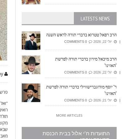
LATESTS NEWS
הרב רפאל טטרוא בדברי תורה לראש השנה
יולי 22, 2026
0 COMMENTS
הרב מיכאל מירון בדברי תורה לפרשת
'האזינו'
יולי 22, 2026
0 COMMENTS
by זיזובי משה
ר' יוסף מודזגברישווילי בדברי תורה לפרשת
פרשת
'האזינו'
יולי 21, 2026
0 COMMENTS
"ואלה
רואים
MORE ARTICLES
תולדו
מקשה 
שבאו 
התועדות ח"י אלול בבית הכנסת
מאביה