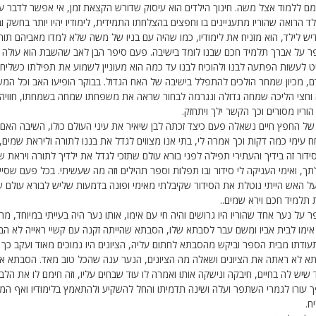
ם ללמוד אצל משה. חינוך הילדים הוא עיסוק שדורש הקצאת זמן, אי אפשר לדבר ע
לד הרואה שהוריו מתעניינים בו וחפצים בהצלחתו התמידית, לימודיו יהיו יותר בחשק ו
ש לילד, הוא מזניח את לימודיו, כמו שהיה עם בניו של משה שלא למדו מאביהם תור
ר על אברך תלמיד חכם שבנו לומד בישיבה. פעם סיפר הבן לאב שהשבת הוא עולה ח
 לעשות הפתעה לבנו ולהוכיח לבנו עד כמה הוא מעוניין לשמוע את תפילתו כשליח צ
ם, מכיון שמחר הולכים להתפלל בישיבה של האח הגדול. בבוקר הופיעו האב וכל ה
וחצי הליכה שמחה גדולה ונגרמה לבחור שראה את משפחתו שמחה בשמחתו, חוויה כז
וריו מסורים וכך הקשר ילך ויתחזק.
של החפץ חיים נשאלה פעם כיצד זכתה לבן שיאיר את עיני העולם כולו, השיבה האם:
 עימי כמה דקות וכך אמרה לי, בתי אנו מצווים לגדל את בננו לתורה וליראת שמים
ידור זה בידיך והעתירי תפילה לפני בורא עולם שתזכי לגדל את ילדיך לתורה ויראת
ך, ואימי העניקה לי סידור ובו תפלות וספר תהילים וזה מה שעשיתי. בכל פעם שסי
ל האש הייתי נוטלת את הסידור שקיבלתי מאימי ופונה בדמעות שליש לבורא עולם ש
 תלמיד חכם וירא שמים..
 על נער אחד שהוריו היו גרושים והיה חי עם אימו, אותו נער היה בעייתי במיוחד, 
אימו לבית אביו ומשם עבר לסבתא שלו, הסבתא שהייתה זקנה עם קשיי ראייה לא הבח
ודתו מבית הספר וביקש מהסבתא לחתום עליה, הציונים היו נמוכים מאוד ועקב כך
א לא ראתה את הציונים ושאלה מה הציונים, הנער ענה שהכל טוב מאד. הסבתא אמ
 שיש לה בחיים, חיבקה ונישקה אותו ואמרה לו עוד שבחים עליו, וזה חימם לו את ה
 עורו לגמרי השתפר ועלה ושינה תדמיתו והחל להשקיע ולהתאמץ בלימודיו ואף המ
ח.