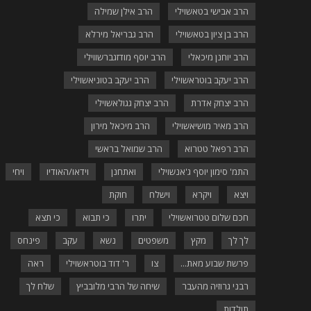
הרב אבישי בטאשוילי
הרב אילן שמילה
הרב בן ציון בטאשוילי
הרב גבריאל מירלא
הרב יוחנן מיכאלי
הרב יוסף מודזגברשווילי
הרב יעקב בוטראשוילי
הרב יעקב בטוניאשוילי
הרב יצחק אדרת
הרב יצחק גגולאשוילי
הרב מאיר מושיאשוילי
הרב מיכאל מירון
הרב רפאל טטרוא
הרב שמואל בראשי
התמ' סימון יוסף ג'אנשוילי
ואתחנן
וידאו/האודיו
ויחי
ויצא
ויקרא
וישלח
חוקת
חכם שלום טטרואשוילי
יתרו
כי תבוא
כי תצא
לך לך
מקץ
משפטים
נשא
עקב
פינחס
פרשת שבוע מאת...
צו
ר' דוד בוטראשוילי
ראה
רבני גרוזיה מהעבר
שיחה של הרבי מלובביץ
שלח לך
תולדות