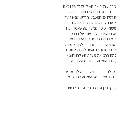
ותל שחצה את השוק. לנגד עיניו ראה
 היה קשה בבית שלו וידע כמה זה
 רגלו על המטבע והחליט שלא זז עד
לנות בדיוק עבר שם אחד אחמד וראה את
תמימות וסיפר שמצא מה שאסור עליו
ט בו הערבי גלגל אותו על הרצפה
נכנס לבית הכנסת. בית הכנסת של
ותו היום היה מצוברח ולכן לא סידר.
יב בתשומת לב ואמר לו עכשיו תסדר
תח הרבי את מגירת השולחן והוציא
 שכר המצווה? התרגש הילד מה
סבלנות יותר משעה והנה לך מטבע
ה גדול שכרה של המצווה הרי שהיא
יך נכון ולחנכם נכון ולזכות לנחת