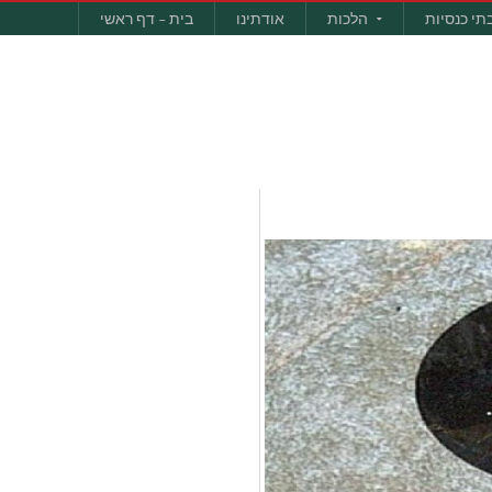
תי כנסיות
הלכות
אודתינו
בית – דף ראשי