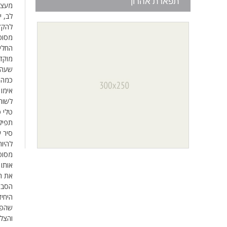
תפארת אהרון
מעצמ
לב, י
להקדי
מסופ
החליט
מוקד
שעה 
כמה ה
אימו 
לשוחח
טלי ס
תפילת
סיר ע
להיות
מסופר
אותו 
את תע
הסבת
היחיד
שהפך
והצלי