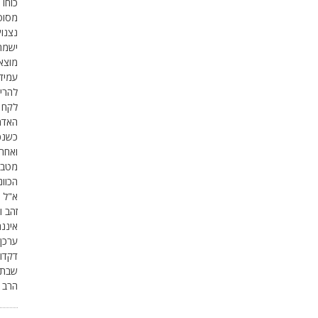
כוחו 
מסופ
נצנוץ
ישמח
עמידו
להרים
לקח 
האדמו
כשנכ
ואחר
מטבע
הכוונ
א"ל 
זהב ו
איננה
ערכן 
דקדו
שבת 
הרב ג