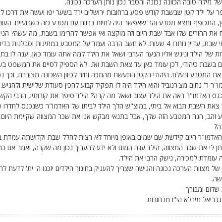
של מילה טובה הכוונה נכונה והסבר נכון נותן הערכה נכונה.
ר על ילד קטן שבשבת קודש פסע ברחובות ירושלים ירד בשער יפו ועשה את דרכו לכ
, התכופף ומצא מטבע זהב שאפשר היה לחיות ברווח עם מטבע כזה כשבועיים. העוני
 את ההורים שלו אבל שבת היום וזה מוקצה ואי אפשר להרימו בשבת, מה עשה? הניח
מוצאי שבת, עדיין נותרו 4 שעות. לא חשב הרבה ועמד על המטבע במתינות וסב
ת של הילד וניגש אליו הנער הערבי ושאל את הילד למה אתה עומד כאן, ענה לו ב
 בשבת כיהודי, לכן עומד כאן עד צאת השבת ואז.. לא הספיק לסיים את המשפט בע
את המטבע ונעלם. היהודי הקטן התעשת מהמכה וחזר לכיוון השכונה מצוברח, וכך 
"ר ר' נחום מצ'רנוביל והוא הילד היה לו תפקיד קבוע להכין סעודת שלישית ולהגיש. א
נס האדמו"ר ראה את הילד עצוב ושאל מה קרה? הילד סיפר את קורותיו, הרבי הקש
 צאת השבת תבוא אל ביתי, במוצ"ש הלך הילד לביתו של האדמו"ר כשנכנס לחדרו פ
 זהב, הנה המטבע הזה שלך, אבל בתנאי מבקש אני את שכר המצווה שקיימת היום,
ה?
האדמו"ר היום קידשת שם שמים באופן מיוחד לא רצית לחלל שבת וקדושתה עמדת ב
תן לי את שכר המצווה, הילד ענה המום ולא ידע להעריך נכון מה שקרה, ואמר אם כ
 עומדת למכירה, נישק הרבי את הילד.
של מצוות הערכה נכונה והגישה שצריך להעניק בחינוך הילדים יזכנו ה' ית' לדעת להער
שה.
שלום ומבורך
בריאל מירלא הי"ו מרחובות