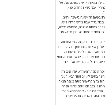
ם ילד בשיחה ארעית שאינה מלב אל
במרץ, אבל כשאין להורים פנאי
ה.
זן בפעם הראשונה בישיבה, האב
יבור בליל שבת ביקש מילדיו לישון
משפחה בפתח הישיבה, הפתעה גדולה,
ו תיחרט במוחו של הבן וירגיש עד
 לפני חתונתי ביקשה אימי המנוחה
, על כן אני מבקשת ממך בכל עת פנוי
 שמים ואל תשכחי להזיל דמעות בעת
ימתי את עבודות הבית או כאשר הנחתי
אזכה לגדל את בני ישראל מאיר
מחוסר היכולת להשתלט עליו העבירה
ינה בתעלוליו. יום אחד הביא הנער
 היה צריך להישאר כיתה בשנה הבאה.
רה לו בלב חם ואוהב שהוא הנחת
לב, הילד נהנה מאוד מהמחמאות עד
ורים החלו לשבח אותו עד שעלה