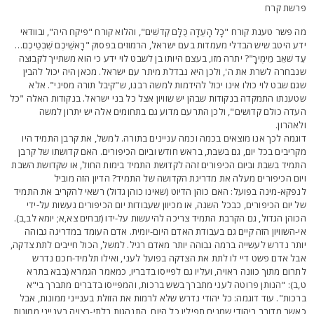
רשת קרח
ה פשר טענת קורח "כָל הָעֵדָה כֻּלָּם קְדֹשִׁים", והלוא קורח "פיקח היה", ובוודאי
דע היטב שיש הבדלי מעמדות בעם ישראל, הרמוזים בפסוק "רָאשֵׁיכֶם שִׁבְטֵיכֶם…
ַד שֹׁאֵב מֵימֶיךָ"? יתרה מזו, בעצם היותו בן לשבט לוי ידע כי הוא משתייך לקבוצה
נבחרה לשרת את ה', ולכן היא נבדלת מיתר עם ישראל. מכאן היה יכול להבין
גם שבט לוי כולו אינו יכול להידמות למשה רבנו, ש"קיבל תורה מסיני". אלא
טענתו התמקדה בנקודות שבהן יש שוויון אצל כל בני ישראל. בנקודות האלה "כל
עדה כולם קדושים", ולכן התרעם מדוע גם בתחומים אלה יש יתרון למשה
לאהרון.
וגמה לכך אנו מוצאים בכמה וכמה עניינים בתורה. למשל, את קרבן התמיד היו
קריבים בכל יום, גם בשבת, בראש חודש וביום הכיפורים. האם קדושתו של קרבן
תמיד בשבת וביום הכיפורים זהה לקדושת התמיד בימות החול, או שקדושת השבת
יום הכיפורים מעלה את מדריגת הקדושה של התמיד? הדיון הזה מוביל
נפקא-מינה בפועל: האם כוהן הדיוט (שאינו כוהן גדול) רשאי להקריב את התמיד
ל יום הכיפורים, כבכל השנה, או מכיוון שעבודות יום הכיפורים נעשות על-ידי
כוהן הגדול, גם הקרבת התמיד צריכה להיעשות על-ידו (זבחים צא,א; יומא לב,ב).
י-השוויון הזה קיים גם בעבודת האדם היום-יומית. אדם העומד במדריגה גבוהה
ותר נדרש לעשייה ברמה גבוהה יותר מאדם רגיל. למשל, הכול חייבים לתת צדקה,
בל אדם פשט דיי לו לתת את הצדקה בפועל לעני, ואילו תלמיד-חכם נדרש
תרום מתוך כוונה ראויה, ועליו גם לפייסו בדבריו, כמאמר הגמרא (בבא בתרא
,ב): "הנותן פרוטה לעני מתברך בשש ברכות, והמפייסו בדברים מתברך בי"א
רכות". עוד דוגמה: כל יהודי נדרש שלא לרמות את הזולת בענייני ממונות, אבל
אשר מדובר ביהודי שמניח תפילין כל היום, התנהגות בלתי-רצויה בענייני ממונות