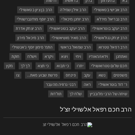
בא
בהעלותך
בלק
בראשית
דרשות
הרב אבישי בטאשוילי
הרב אילן שמילה
הרב בן ציון בטאשוילי
הרב גבריאל מירלא
הרב יוחנן מיכאלי
הרב יוסף מודזגברשווילי
הרב יעקב בוטראשוילי
הרב יעקב בטוניאשוילי
הרב יצחק אדרת
הרב יצחק גגולאשוילי
הרב מאיר מושיאשוילי
הרב מיכאל מירון
הרב רפאל טטרוא
הרב שמואל בראשי
התמ' סימון יוסף ג'אנשוילי
ואתחנן
וידאו/האודיו
ויחי
ויצא
ויקרא
וישלח
חוקת
חכם שלום טטרואשוילי
יתרו
כי תבוא
כי תצא
לך לך
מקץ
משפטים
נשא
עקב
פינחס
פרשת שבוע מאת...
צו
ר' דוד בוטראשוילי
ראה
רבני גרוזיה מהעבר
שיחה של הרבי מלובביץ
שלח לך
תולדות
רב חכם רפאל אלשוילי זצ"ל