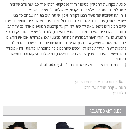
וגעת בקדושת התפילין, כסיפור חז"ל (פסיקתא רבתי פרק כב) שהאדם שרוּמה
מר למניח התפילין: "לא לך הפקדתי, אלא לתפילין שעל ראשך".
ו הייתה תשובתו של משה רבנו לקורח. אכן, יש תחומים בתורה שבהם כל בני
שראל שווים, אבל גם כאשר "כל העדה כולם קדושים" יש הבדלים מסוימים, כשם
יום הכיפורים משפיע את קדושתו לא רק על קרבנות המוספים אלא גם על קרבן
תמיד. ההבדלים האלה נועדו לרומם את האדם, ולגרום לו שלא להסתפק בחיקוי
תנהגותו של יהודי העומד במדריגה נחותה ממנו. ייתכן שמהזולת אכן אין דורשים
ותר ממה שהוא עושה, אבל ממך הציפיות תובעניות יותר. וכפי שכתב הרמב"ם
הלכות דעות, תחילת פרק ה): "כשם שהחכם ניכר בחוכמתו ובדעותיו והוא מובדל
הם משאר העם, כך צריך שיהיה ניכר במעשיו, במאכלו ובמשקהו וכו' ובמשאו
מתנו".
תורת מנחם) באדיבות צעירי אגודת חב"ד chabad.org.il
CATEGORIES:
פרשת שבוע
את...
,
קרח
,
שיחה של הרבי
לובביץ
RELATED ARTICLES