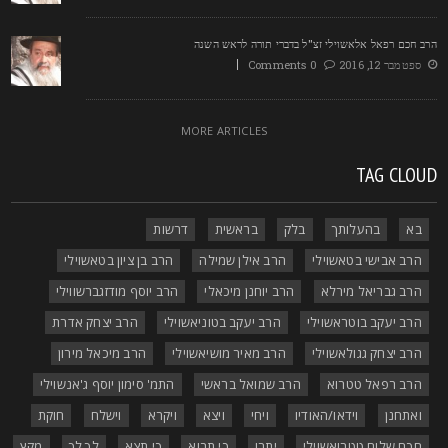
רב חכם רפאל אלאשוילי זצ"ל בדברי תורה לראש השנה
ספטמבר 12, 2016
0 Comments
MORE ARTICLES
TAG CLOU
בא
בהעלותך
בלק
בראשית
דרשות
הרב אבישי בטאשוילי
הרב אילן שמילה
הרב בן ציון בטאשוילי
הרב גבריאל מירלא
הרב יוחנן מיכאלי
הרב יוסף מודזגברשווילי
הרב יעקב בוטראשוילי
הרב יעקב בטוניאשוילי
הרב יצחק אדרת
הרב יצחק גגולאשוילי
הרב מאיר מושיאשוילי
הרב מיכאל מירון
הרב רפאל טטרוא
הרב שמואל בראשי
התמ' סימון יוסף ג'אנשוילי
ואתחנן
וידאו/האודיו
ויחי
ויצא
ויקרא
וישלח
חוקת
חכם שלום טטרואשוילי
יתרו
כי תבוא
כי תצא
לך לך
מקץ