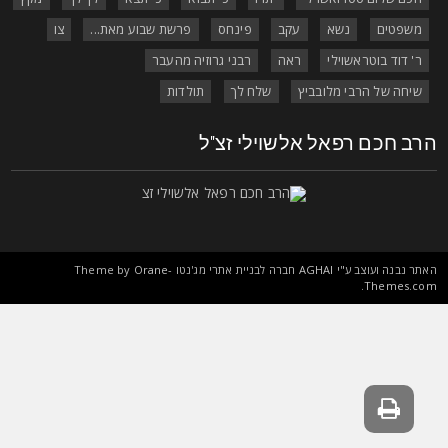
משפטים
נשא
עקב
פינחס
פרשת שבוע מאת...
צו
ר' דוד בוטראשוילי
ראה
רבני גרוזיה מהעבר
שיחה של הרבי מלובביץ
שלח לך
תולדות
רב חכם רפאל אלשוילי זצ"ל
אתר נבנה ועוצב ע"י
AGHAI
חברה לבניית אתרי מג'נטו Theme by
Orane-
.
Themes.co