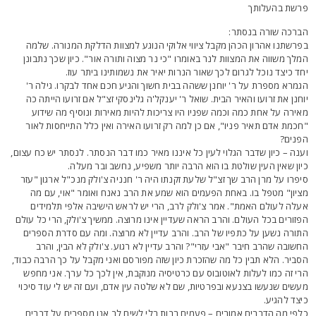
רשת בהעלותך
ברכה שורה בנסתר:
פרשתנו אהרון הכהן מקבל ציווי אלוקי הנוגע למצוות הדלקת המנורה. שלמה
מלך משווה את המצוות לנר באומרו "כי נר מצוה ותורה אור". כיון שכך נתבונן
חד כיצד נוכל לגרום לכך שאור הנרות יאיר את נשמותינו ביתר עוז.
גמרא מספרת על ר' יוחנן ששהה בבית חשוך והגיע חכם אחד לבקרו. גילה ר'
וחנן את זרועו והאיר הבית. שואל ר' יענקל'ה גלינסקי זצ"ל אם זרועו הייתה כה
אירה על אחת כמה וכמה שפניו היו צריכות להיות מאירות ונוסיף מה שידוע
חכמת אדם תאיר פניו", אם כן למה רק זרועו האירה ואין כלל התייחסות לאור
פנים?
ענה – כיון שדבר הגלוי לעין כל איננו מאיר כמו דבר הנסתר. לנסתר יש כח עצום,
יון שאין העין שולטת בו הוא הרבה יותר משפיע, נחשב ובר מעלה.
יפרו על מרן הרב שך זצ"ל שלעת זקנתו היה ר' חנניה צ'ולק מנכ"ל ארגון "עזר
ציון" מטפל בו. באחת הפעמים הוא שמע את הרב נאנח ואומר "אוי, עם מה
עלה לעולם האמת". אמר צ'ולק לרב, הרי יש לראש הישיבה אלפי תלמידים
פזורים בכל העולם. והרב הראה שעדיין אינו מרוצה. ממשיך צ'ולק, הרי כל עולם
תורה נשען על כתפיו של הרב. והרב עדיין לא מרוצה. ומה עם סדרת הספרים
חשובה שהרב חיבר "אבי עזרי"? והרב עדיין לא רגוע. צ'ולק לא הבין, והרב
סביר. הלא תבין כל מה שהזכרת כיון שזה מפורסם ואני מקבל על כך הרבה כבוד,
רי זה כמו לעלות לאוטובוס עם כרטיסיה מנוקבת, אין לכך כל ערך. אני מחפש
עשים שנעשו בצנעא ובפרטיות, שם לא שלטה עין אדם, ועם זה יש לי עוד סיכוי
יצד להגיע.
לפי מה הדברים אמורים – פעמים רבות בלי לשים לב אנו מספרים על דברים