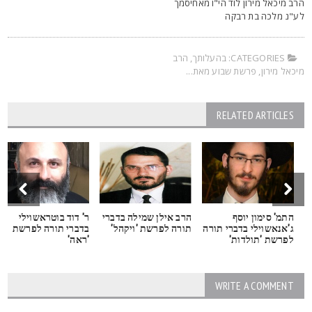
רב מיכאל מירון לוד הי"ו מאחיסמך
ע"נ מלכה בת רבקה
CATEGORIES:
בהעלותך
,
הרב
יכאל מירון
,
פרשת שבוע מאת...
RELATED ARTICLES
התמ' סימון יוסף
הרב אילן שמילה בדברי
ר' דוד בוטראשוילי
ג'אנאשוילי בדברי תורה
תורה לפרשת 'ויקהל'
בדברי תורה לפרשת
לפרשת 'תולדות'
'ראה'
WRITE A COMMENT