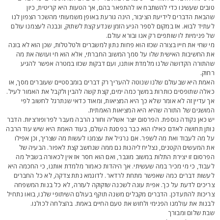
ובים שעשינו כדי להשתבח או להתפאר בהם, אך הטעות היא קריטית, כיון
הבאת הדברים לידיעת הציבור, הינה גורעת באופן משמעותי מהשכר הצפון לנו
עתיד לבוא. אז במקום לספר הגיע הזמן שנדע קצת לשתוק, ונבנה לעצמנו עולם
ל פנימיות לו שותפים רק אנו ובורא עולם.
י שחי את חייו בצורה שכזו הוא פחות נתון למשברים ולטלטלות, שכן הוא לא בונה
ת החשיבות האישית שלו על סמך המשוב החברתי, אלא הוא חי ועושה את מה
התורה הקדושה שלנו מלמדת אותנו, ועם דבקות שכזו במטרה אפשר להגיע
חוק.
אמת היא שבעולם שלנו שנוטה להעריך רק דברים בומבסטיים שעוברים מסך, או
אלה שתופסים כותרות במשך כמה ימים, קצת קשה להבין ולקבל את האמור לעיל.
ך עדיין זה לא אומר שלא כך היא המציאות, ומאוד כדאי שנתרגל לחשוב לפי
מושגים של התורה שהיא היא המציאות האמתית.
ש כאן נקודה נוספת. הפרסום יוצר אשליה וחורג הרבה מעבר לפרופורציות. הדבר
ותן תחושה לאדם כאילו הוא כבר בפסגת העולם, בעוד האמת היא שיש עוד הרבה
ל מה לעבוד ואת מה לשפר. אם נרגיל את עצמנו לעשות מה שצריך, וכן אפילו
ת המעשים הקטנים, נצליח ליהנות גם ממה שנחשב קצת לאפור. הבעיה של
פרסום זו יצירת התלות במשוב מוגבר, ואם הוא חסר אז אין לכאורה בשביל מה
עבוד, כי מי מכיר במה שעשיתי. אך היהדות כאמור מלמדת אותנו, כי החכמה היא
עשות דברים כמה שאפשר מתחת לרדאר. לדוגמא נתת צדקה, לא כל החברים
ריכים לדעת על כך. אפית עוגה לשכנה שזקוקה לעזרה, לא כל בנות המשפחה
ריכות להתעדכן. הדברים מקבלים משנה תוקף בעולם השיתופי שלנו, בואו נתחיל
בנות את עולמנו הפנימי ולחוש את טעם החיים באמת. בהצלחה לכולנו.
בת שלום ומבורך