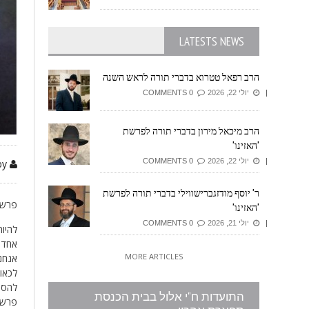
LATESTS NEWS
הרב רפאל טטרוא בדברי תורה לראש השנה
יולי 22, 2026
0 COMMENTS
הרב מיכאל מירון בדברי תורה לפרשת
'האזינו'
יולי 22, 2026
0 COMMENTS
by זיזובי משה
ר' יוסף מודזגברישווילי בדברי תורה לפרשת
פרשת
'האזינו'
יולי 21, 2026
0 COMMENTS
להיות
אחד ה
MORE ARTICLES
אנחנו
לכאו
להסת
התועדות ח"י אלול בבית הכנסת
פרשת