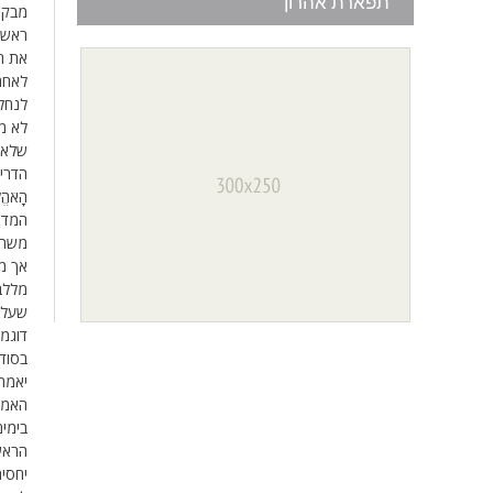
תפארת אהרון
מבקש
ראשונ
את ח
לאחר 
לנחלת
לא מ
שלא 
הדריש
הָאֹה
המדרש
משה ר
אך מ
מללבו
שעל 
דוגמ
בסוד
יאמרו
האמו
בימים
הראשו
יחסית, תוך 70