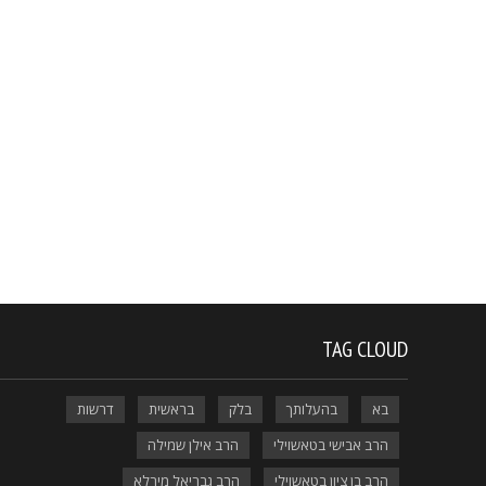
TAG CLOUD
בא
בהעלותך
בלק
בראשית
דרשות
הרב אבישי בטאשוילי
הרב אילן שמילה
הרב בן ציון בטאשוילי
הרב גבריאל מירלא