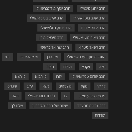
הרב יוחנן מיכאלי
הרב יוסף מודזגברשווילי
הרב יעקב בוטראשוילי
הרב יעקב בטוניאשוילי
הרב יצחק אדרת
הרב יצחק גגולאשוילי
הרב מאיר מושיאשוילי
הרב מיכאל מירון
הרב רפאל טטרוא
הרב שמואל בראשי
התמ' סימון יוסף ג'אנשוילי
ואתחנן
וידאו/האודיו
ויחי
ויצא
ויקרא
וישלח
חוקת
חכם שלום טטרואשוילי
יתרו
כי תבוא
כי תצא
לך לך
מקץ
משפטים
נשא
עקב
פינחס
פרשת שבוע מאת...
צו
ר' דוד בוטראשוילי
ראה
רבני גרוזיה מהעבר
שיחה של הרבי מלובביץ
שלח לך
תולדות