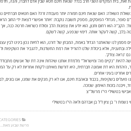
.
נשאלת השאלה: האם שנאת חינם חמורה יותר מעבודה זרה? האם חטאים חברתיים גרו
 סופר, מגדולי הפוסקים, מספק תשובה נוקבת: 'ויותר אפשרי לצאת ידי החוב הראשו
ת'. הקב"ה הוא רחום וחנון, הוא יודע את צפונות הלב וסולח כשרואה חרטה כנה, אך
ה בלב, קשה לעקור אותה. דימוי שנפגע, קשה לשקם.
ם מסמן לנו שהאתגר הגדול באמת, המבחן של דורנו, הוא לחיות נכון בינינו לבין עצמנ
ה ובתענית, אלא ביכולת שלנו להוריד את רמת החשדנות, להגביר את השקיפות ולנה
ם 'נראה צודק'.
שה להיות "נקיים מה' ומישראל" מלמדת אותנו שיהדות אינה דת של אנשים מתבודד
ור, היהדות היא דת ואמונה חברתית, היא דורשת מאיתנו לקחת אחריות לא רק על ה
ים אחרינו בעיני אחרים.
 פועלים בשקיפות, בכבוד ובאהבת חינם, אנו לא רק מנקים את שמנו, אנו בונים, 
ד, וייבנה בזכות האימון. שנזכה.
בישי בטשוילי הי"ו מרשל"צ
י נשמת ר' בן ציון ז"ל בן אברהם ולאה הי"ו בטשוילי
CATEGORIES:
פרשת שבוע מאת...