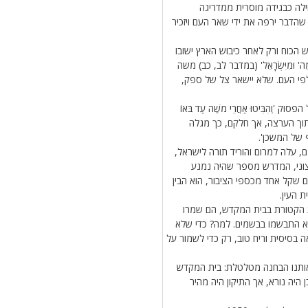
לה כבגידה מוסרית ממדריגה
א חושש שהדבר ירפה את ידי שאר העם ויזכיר
 הכוח ורק לאחר כיבוש הארץ ישובו
וּמִיִּשְׂרָאֵל' (במדבר לב, כב) משה
פי העם. שלא יישאר צל של ספק,
הִבִּיטוּ אַחֲרֵי מֹשֶׁה עַד בֹּאוֹ
מתוך הערצה, אך חלקם, כך מגלה
ף של המשכן'.
ם, עלה למרום והוריד תורה לישראל,
צוני, המדרש מספר שהיה נמנע
ם שקל אחד מכספי הציבור, הוא הבין
 העין.
ת הקטורת בבית המקדש, הם שמרו
א התבשמו בבשמים. למה? כדי שלא
 בסיסית וריח טוב, רק כדי לשמור על
 אותנו הבחנה מטלטלת: בית המקדש
 היה נורא, אך התיקון היה מהיר