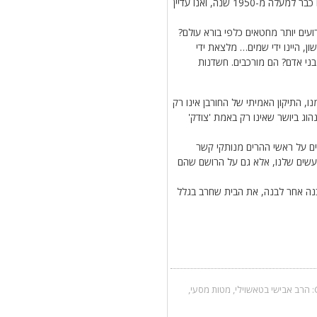
לעומת זאת, בית המקדש השני חרב בגלל שנאת חינם חטא שבין אדם לחברו, והנה, חלפו כבר למעלה מ-1950 שנה, ואנו עדיין
עים יותר מחטאים כלפי בורא עולם?
ן, היינו ידי שמים… מלצאת ידי
 בני אדם? הם מורכבים. חשדנות
ו, התיקון האמיתי של החורבן אינו רק
וג ביושר שאינו רק באמת 'צודק'
ים על ראשי ההרים מנותקי קשר
מעשים שלנו, אלא גם על הרושם שהם
לבנה אחר לבנה, את הבית שחרב בגלל
הרב אבישי בטאשוילי
,
מטות מסעי
,