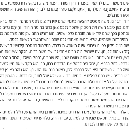
ים ממשה רבינו להישאר בעבר הירדן המזרחי, עבור משה, הבקשה הזו נשמעת בתחי
ה, 'הַאַחֵיכֶם יָבֹאוּ לַמִּלְחָמָה וְאַתֶּם תֵּשְׁבוּ פֹה?' (במדבר לב, ו) הוא מזדעזע. הו
טא המרגלים.
דין ודברים, משה מסכים להצעה בתנאי שהם יהיו חלוצים לפני המחנה, יילחמו בראש
ם. כאן טובע משה את הפסוק שהפך לנכס צאן ברזל במוסר היהודי: 'וִהְיִיתֶם נְקִיִּם מֵה' 
סתפק בכך שהם ימלאו את חובתם כלפי שמים, הוא דורש מהם שקיפות מוחלטת כל
תהיה לזות שפתיים, שלא ילחשו מאחורי גבם שהם "השתמטו" מלשאת בנטל.
ה הזו ל'ניקיון כפיים ציבורי' אינה תיאורטית בלבד, התלמוד במסכת קידושין דורש על הפסוק 'וְ
ֱלָה' (שמות לג, ח), עם ישראל היה מביט אחרי גבו של משה רבינו, חלקם עשו זאת 
, בציניות וחשדנות. 'ראו כמה צווארו שמן', היו אומרים, 'הכול משלנו, הכול מהכס
בינו, גדול הנביאים, יכול היה לבטל את הדברים בבוז, הרי הוא הקדיש את חייו למענ
שה הבין שחשדנות היא רעל חברתי. לכן, כאשר בנה את המשכן, הוא נזהר באופן קי
ש בגדים שיש בהם קפלים או כיסים, כדי שאיש לא יוכל לומר, ולו ברמז, שהטמין בה
מנהיג ועל כל אדם מוטלת החובה להחזיק "מחלקת הסברה" פנימית שדואגת למראית
ה נוספת וקיצונית עוד יותר אנו מוצאים במשפחת בית אבטינס, שהיו מומחים להכנ
 את נוסחת 'מעלה העשן', אך החמירו על עצמם חומרה מדהימה: נשותיהם מעולם ל
 הבריות שהן משתמשות בסממני הקטורת לצרכים אישיים, הן העדיפו לוותר על הנאה
ן הציבורי ביושרת המשפחה.
 אלה, ימי "בין המצרים", אנו מהרהרים בסיבות לחורבן בית המקדש, חז"ל מלמדים
ן חרב בגלל חטאים שבין אדם למקום, עבודה זרה, גילוי עריות ושפיכות דמים, החורבן
 שנה חזרנו לבנותו.