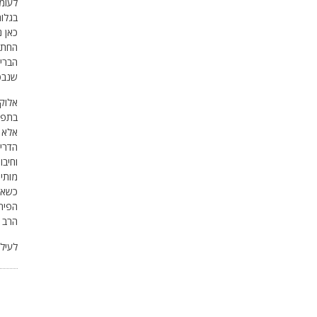
בגלות
כאן 
החת"ם
הבריו
שנבט
אלוקי
בתפיל
אלא ג
הדרי
וחיב
מותיר
כשאנו
הפירו
הרב א
לעילו