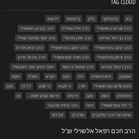
TAG CLOU
בא
בהעלותך
בלק
בראשית
דרשות
הרב אבישי בטאשוילי
הרב אילן שמילה
הרב בן ציון בטאשוילי
הרב גבריאל מירלא
הרב יוחנן מיכאלי
הרב יוסף מודזגברשווילי
הרב יעקב בוטראשוילי
הרב יעקב בטוניאשוילי
הרב יצחק אדרת
הרב יצחק גגולאשוילי
הרב מאיר מושיאשוילי
הרב מיכאל מירון
הרב רפאל טטרוא
הרב שמואל בראשי
התמ' סימון יוסף ג'אנשוילי
ואתחנן
וידאו/האודיו
ויחי
ויצא
ויקרא
וישלח
חוקת
חכם שלום טטרואשוילי
יתרו
כי תבוא
כי תצא
לך לך
מקץ
משפטים
נשא
עקב
פינחס
פרשת שבוע מאת...
צו
ר' דוד בוטראשוילי
ראה
רבני גרוזיה מהעבר
שיחה של הרבי מלובביץ
שלח לך
תולדות
רב חכם רפאל אלשוילי זצ"ל