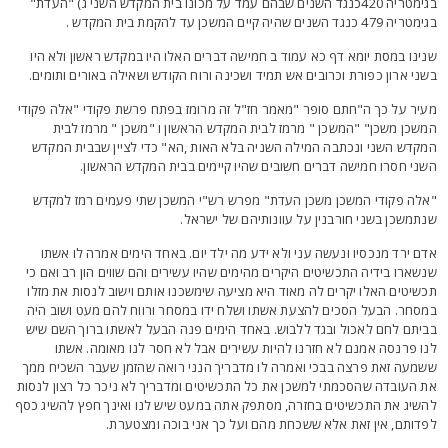
בגימטריה 420כנגד השנים שבהם עמד על מכונו בית המקדש השני ג) "העדת"
טריה 479 כנגד השנים שהיה קיים המשכן עד להקמת בית המקדש .
נינו במסת יומא דף כא עמוד ב חמישה דברים האלו היו במקדש ראשון ולא היו
שני ארון כפורת וכרובים אש תמיד ושכינה ורוח הקודש ושאילה באורים ותומים.
עיר על כך ה"חתם סופר "מאמר חז"ל זה מרומז בפתח פרשת פקודי "אלה פקודי
משכן משכן" "המשכן " מרמז לבית המקדש הראשון ו "משכן " מרמז לבית
מקדש השני ונכתבה המילה השניה בלא האות ,הא" כדי לציין שבבית המקדש
שני חסרו חמישה דברים חשובים שהיו קיימים בבית המקדש הראשון.
אלה פקודי המשכן משכן העדת" מפרש רש"י המשכן שתי פעמים רמז למקדש
נתמשכן בשני חורבנין על עוונותיהם של ישראל.
דם ירד מנכסיו ונעשה עני ולא ידע מה ילד יום. באחד הימים אמרה לו אשתו
נשארו בידיה התכשיטים היקרים מהימים שהיו עשירים והם שווים הון רב ואם כי
כשיטים האלו יקרים לה מאוד היא מציעה שימשכנו אותם וישוב לנסות את מזלו
מסחר. הבעל הסכים להצעת אשתו ושלח ידו במסחר ורווח להם מעט ושוב היה
ביתם לחם לאכול ובגד ללבוש. באחד הימים פנה הבעל לאשתו ברוך השם שיש
נו פרנסה אמנם לא חזרנו להיות עשירים אבל לא חסר לנו מאומה. אשתו
שמעה זאת פרצה בבכי ואמרה לו מדבריך הנני רואה שהזמן שעבר השכיח ממך
ת העובדה שהסכמתי למשכן את כל התכשיטים ומדבריך לא ניכר כל רצון לנסות
השיג את התכשיטים בחזרה, מסתפק אתה במעט שיש לנו ואינך חפץ להשיג כסף
פדותם, אין זאת אלא ששכחת מהם ועל כך אני בוכה ומצטערת.