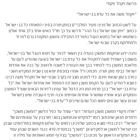
רשת ויקהל פקודי
ויקהל משה את כל עדת בני ישראל"
ל לשון הכתוב שלפנינו מעיר המלבי"ם במתן תורה בסיני התאחדו כל בני ישראל
כתוב "ויחן שם ישראל נגד ההר" ודרשו על כך חז"ל כאיש אחד בלב אחד אולם
שחטאו ישראל בחטא העגל נתפרדה החבילה והשטן המקטרג גרם לפרוד
למחלוקת בקרב שבטי ישראל.
הנה ידוע שהקמת המשכן נועדה בין השאר לכפר על חטא העגל של בני ישראל,
שום כך ישתדל משה להקהיל את כל עדת בני ישראל בשעה שהודיע לעם על
לאכת המשכן כדי להחזיר בכך את העטרה ליושנה ולהשיב על כנה את אחדות
שראל כבימי מתן תורה. חכמינו ז"ל אמרו במכסת יומא (ט:) שבית המקדש השני
חרב בעוון שנאת חינם. כדי למנוע מצב זה בקרב שבטי ישראל מקהיל משה רבינו
שבא להודיע לעם על הקמת משכן השכינה המסמל את אחדות ישראל את "כל
דת בני ישראל" בכך מרמז המנהיג הדגול של עמינו לדורות הבאים שגורל המשכן
המקדש הבא אחריו שתשרור אחדות אמיתית וכנה חרף העובדה שיש בישראל
נים עשר שבטים יחושו הכל שהם שייכים ל"עדת בני ישראל".
אלה פקודי המשכן משכן העדות" רש"י עומד על כפל הלשון "המשכן משכן"
למדים מכאן שהכתוב רומז "למקדש שנתמשכן בשני חורבנין על עוונותיהם של
שראל" רבינו בחיי מוצא בכתוב שלפנינו רמזים על שלוש תקופות בתולדותינו שבהן
זכו ישראל למשכן או למקדש א) "משכן" בגמטריה 410 כנגד השנים שבהן עמד
ית המקדש הראשון על מכונו ב) "המשכן" בצירוף חמש האותיות של מילה זו