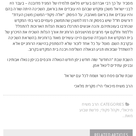
סביר על כך רבי אברהם בעריש פלאם תלמידו של המגיד מדובנה – בעבר היו
בני ישראל משכן ומקדש שבהם היו עובדים את בוראם, השכינה היתה שורה בהם
היו עובדים את בוראם מאהבה, על הפסוק: "אלה פקודי המשכן משכן העדת"
ורשים חז"ל שיש בפסוק זה רמז למשכן שהתמשכן פעמיים בשי בתי המקדש
נחרבו בעוונותיהם. והנה אנשים התרגלו בשנות הגלות הארוכות להתפלל
ללמוד וחלקם אף מרוצים מהישגיהם הרוחניות אורך הגלות השכיח את הזיכרון של
ית המקדש את העובדה שפעם היינו עשירים מאוד ברוחניות בהשראת השכינה
בקרבת השם. מוטל על כל אחד לזכור שלא להסתפק בהישגיו הרוחניים אלא
השתדל שבזכותו תגיע הגאולה השלימה ויבנה בית המקדש בקרוב.
שבת שבת "החודש" שזה חודש ניסן חודש הגאולה והנסים בניסן נגאלו אבותינו
בניסן עתידים ליגאל אמן.
בת שלום פסח כשר ושמח לכל עם ישראל
רב משיח מיכאלי הי"ו מקרית מלאכי
CATEGORIES:
הרב משיח
יכאלי
,
ויקהל פקודי
,
פרשת שבוע
את...
RELATED ARTICLES