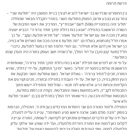
רשת תרומה
ין החומרים שנדרשו בני ישראל להביא לצורך בניית המשכן היה "תולעת שני" –
מר צבוע בצבע אדום, המופק מתולעת השני. בספרי הקבלה מבואר שהמילה
'תולע' זהה בגימטרייה (506) לשם "אבגית"ץ", המרכיב את ראשי התיבות של
שורה הראשונה בתפילה "אנא בכוח גדולת ימינך תתיר צרורה". הנביא ישעיה
מא,יד) מכנה את עם ישראל 'תולעת' ואומר: "אַל תִּירְאִי תּוֹלַעַת יַעֲקֹב". על כך
מרו חז"ל (תנחומא, בשלח ט): "מה תולעת זו אינה מכה את הארזים אלא בפיה,
ך ישראל אין להם אלא תפילה". גם יהודי הלומד תורה נמשל לתולעת, כדברי
ז"ל (מועד קטן טז,ב) על דוד המלך, ש"כשהיה יושב ועוסק בתורה היה מעדן עצמו
תולעת".
ל-פי זה יש לפרש את תפילת "אנא בכוח גדולת ימינך תתיר צרורה", שאותיותיה
ראשונות עולות בגימטרייה 'תולע': כאשר 'ימינך' מתחזקת, על-ידי 'גדולת', שהיא
תורה, זוכים ל'תתיר צרורה' – גאולת ישראל. כשם שתולעת השני מבקעת את
עץ החזק בפיה, כך ישראל, על-ידי העבודה בתפילה ובתורה, מכים וקורעים את
קליפות וכוחות הרע. אלא שיש לזה תנאי – שהלימוד והתפילה ייעשו מתוך
תבטלות לקב"ה, ולא בתחושת גאווה והתבלטות. נקודה זו נרמזת בתולעת,
מבטאת שפלות והכנעה, כפי שאמר דוד המלך בתהילים (כב,ז): "ואנוכי תולעת
לא איש".
תפילה ולימוד התורה הם שני היסודות המרכזיים בעבודת ה'. התפילה, הנרמזת
פסוק "והנה סולם מוצב ארצה וראשו מגיע השמימה", עניינה עלייה למעלה,
על-ידה עולים הדברים הגשמיים ומתחברים לקדושה. לעומתה, התורה עניינה
קלוט כאן למטה את התורה היורדת מלמעלה, ועל-ידה שופע אור אלוקי עליון
למעלה למטה. שתי העבודות האלה צריכות להיעשות באופן של 'תולעת',