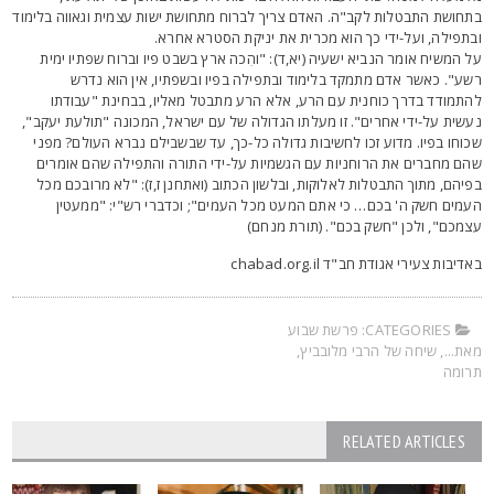
תחושת התבטלות לקב"ה. האדם צריך לברוח מתחושת ישות עצמית וגאווה בלימוד
בתפילה, ועל-ידי כך הוא מכרית את יניקת הסטרא אחרא.
ל המשיח אומר הנביא ישעיה (יא,ד): "והִכה ארץ בשבט פיו וברוח שפתיו ימית
שע". כאשר אדם מתמקד בלימוד ובתפילה בפיו ובשפתיו, אין הוא נדרש
התמודד בדרך כוחנית עם הרע, אלא הרע מתבטל מאליו, בבחינת "עבודתו
עשית על-ידי אחרים". זו מעלתו הגדולה של עם ישראל, המכונה "תולעת יעקב",
כוחו בפיו. מדוע זכו לחשיבות גדולה כל-כך, עד שבשבילם נברא העולם? מפני
הם מחברים את הרוחניות עם הגשמיות על-ידי התורה והתפילה שהם אומרים
פיהם, מתוך התבטלות לאלוקות, ובלשון הכתוב (ואתחנן ז,ז): "לא מרובכם מכל
עמים חשק ה' בכם… כי אתם המעט מכל העמים"; וכדברי רש"י: "ממעטין
צמכם", ולכן "חשק בכם". (תורת מנחם)
אדיבות צעירי אגודת חב"ד chabad.org.il
CATEGORIES:
פרשת שבוע
את...
,
שיחה של הרבי מלובביץ
,
רומה
RELATED ARTICLES