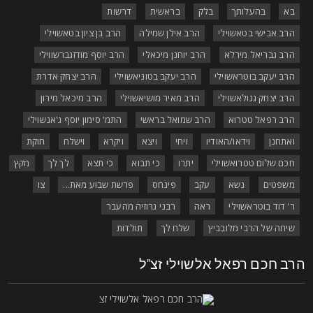
בא
בהעלותך
בלק
בראשית
דרשות
הרב אבישי בטאשוילי
הרב אילן שמילה
הרב בן ציון בטאשוילי
הרב גבריאל מירלא
הרב יוחנן מיכאלי
הרב יוסף מודזגברשווילי
הרב יעקב בוטראשוילי
הרב יעקב בטוניאשוילי
הרב יצחק אדרת
הרב יצחק גגולאשוילי
הרב מאיר מושיאשוילי
הרב מיכאל מירון
הרב רפאל טטרוא
הרב שמואל בראשי
התמ' סימון יוסף ג'אנשוילי
ואתחנן
וידאו/האודיו
ויחי
ויצא
ויקרא
וישלח
חוקת
חכם שלום טטרואשוילי
יתרו
כי תבוא
כי תצא
לך לך
מקץ
משפטים
נשא
עקב
פינחס
פרשת שבוע מאת...
צו
ר' דוד בוטראשוילי
ראה
רבני גרוזיה מהעבר
שיחה של הרבי מלובביץ
שלח לך
תולדות
רב חכם רפאל אלשוילי זצ"ל