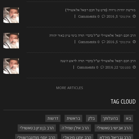
ורשת יהדות גרוזיה (סרט על חכם רפאל אלאשוילי)
אוקטובר 5, 2016
0 Comments
רב חכם רפאל אלאשוילי זצ"ל בדברי תורה בימי עיון באור יהודה
אוקטובר 5, 2016
0 Comments
רב חכם רפאל אלאשוילי זצ"ל בדברי תורה לראש השנה
ספטמבר 12, 2016
0 Comments
MORE ARTICLES
TAG CLOU
בא
בהעלותך
בלק
בראשית
דרשות
הרב אבישי בטאשוילי
הרב אילן שמילה
הרב בן ציון בטאשוילי
הרב גבריאל מירלא
הרב יוחנן מיכאלי
הרב יוסף מודזגברשווילי