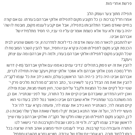
רשת אחרי מות
פילה מתוך צער ועומק הלב
מרו חז"ל (ברכות ו:) כל הקובע מקום לתפילתו אלוקי אברהם בעזרתו. גם אם קורה
חיים שאדם מאבד התלהבותו בתפילה, אבל אם יקבע לעצמו מקום, מובטח לו שה'
היה בעזרו ולא עוד אלא כשמת אומרים עליו הי עניו, הי חסיד מתלמידיו של
ברהם אבינו.
ש להתבונן לכאורה מה עשה אדם זה כדי לזכות למדרגה זו, וכי משום שהגיע לבית
כנסת וקבע מקום לתפילתו וזוכה ונקרא עניו וחסיד, ועוד להבין השכר המובטח לו
כל הקובע מקום לתפילתו אלוקי אברהם בעזרו, ולמה רק אברהם ומה עם יצחק
יעקב?
הבין את זה יש פסוק בתהילים 'נדיבי עמים נאספו עם אלוקי אברהם' (מז-י) דרשו
ז"ל (סוכה מט:) אלוקי אברהם ולא אוזכר אלוקי יצחק ויעקב שהיה תחילה לגרים,
ברהם אבינו היה נדיב כי היה הגר הראשון בעולם, והוא נידב את כל עצמו לקב"ה.
הבין את זאת מה הבדל בין גר לשאינו גר, כתב הרמב"ם מהלכות מלכים פרק י'
גוי יכול לקיים את כל המצוות ולקבל עליהם שכר, חוץ משתי מצוות, שבת ומילה.
אכן ידוע המדרש, שאברהם אבינו קיים את כל התורה, עוד לפני שנתגייר. אם כן,
ה משתנה בגר שמתגייר? אלא שאברהם אבינו כאשר נטל לולב בעודו גוי הוא
יים מצווה לה', כשנתגייר הוא נידב את עצמו לה', ומעתה נקרא עבד לה' וכל
עשי ידיו לה', ועל זה אמר התנא באבות 'תן לו משלו שאתה ושלך שלו' (אבות ג-ז).
כן, הקובע מקום לתפילתו מבין שזהו חלקו של הקב"ה ואלוקי אברהם בעזרו שייך
ראשון שנידב עצמו לקב"ה. ולפי זה בימנו שבטלו הקורבנות הרי נישאר לנו
תורה והעבודה נגד קורבנות. נצייר לעצמנו יהודי ממוצע אוהב תורה שרוצה בכל
וחו ללמוד תורה, בא אחרי יום שלם של עבודה, מוציא גמרא מהארון ומתחיל