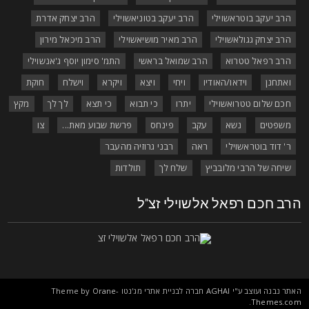
הרב יעקב בוטראשוילי
הרב יעקב בטוניאשוילי
הרב יצחק אדרת
הרב יצחק גגולאשוילי
הרב מאיר מושיאשוילי
הרב מיכאל מירון
הרב רפאל טטרוא
הרב שמואל בראשי
התמ' סימון יוסף ג'אנשוילי
ואתחנן
וידאו/האודיו
ויחי
ויצא
ויקרא
וישלח
חוקת
חכם שלום טטרואשוילי
יתרו
כי תבוא
כי תצא
לך לך
מקץ
משפטים
נשא
עקב
פינחס
פרשת שבוע מאת...
צו
ר' דוד בוטראשוילי
ראה
רבני גרוזיה מהעבר
שיחה של הרבי מלובביץ
שלח לך
תולדות
רב חכם רפאל אלשוילי זצ"ל
אתר נבנה ועוצב ע"י
AGHAI
חברה לבניית אתרי מג'נטו Theme by
Orane-
.
Themes.co