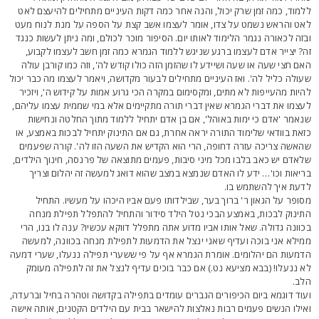
למוד, כמה זמן שרק יכול, והנה אחר כמה דקות העיניים מתחילים להיעצם לאט
אט והראש נשמט על צדו, אומר לעצמו אשב קצת על הספה על מנת לנוח מעט
בזה לכאורה נגמר הלימוד לאותו יום. הסיפור מוכר לכולם, ומה ניתן לעשות כנגד
ה? יצייר אדם לעצמו ברגע שניגש ללמוד הגמרא כמה זמן חשב לעצמו לקבוע,
אם חצי שעה או שעה ושיידע לו שהזמן הזה כולו קודש לה', וזה כמו קורבן עולה
עולה כליל לה'. ואז העיניים מתחילים לבעור מקדושה, ויאמר לעצמו מה כבר יכול
היות מהעייפות לא מתים, ומקסימום במקרה הכי גרוע אמות על קידוש ה', ויזכיר
עצמו את דברי הגמרא שאין דברי תורה מתקיימים אלא במי שממית עצמו עליהם,
נאמר 'אדם כי ימות באוהל', אם בן אדם יתחיל ללמוד מתוך החלטה ונחישות
זאת בוודאי שלימוד התורה יראה אחרת, גם אם התינוק יתחיל לבכות באמצע, או
האשה צריכה עזרה דחופה, הרי הוא הקדיש את השעה הזו לה'. קורה שפעמים
לאדם יש כאב בלבו מכל מיני סיבות, פעמים מתוצאה של פרנסה, חינוך הילדים,
ריאות וכו'… ידע לו האדם שנמצא במצב שהוא דואג למעשה זה יהלום וצריך
דעת איך להשתמש בו.
סופר על הגאון ר' ברוך בער, שבילדותו פעם אביו היכהו על מעשיו. התחיל
תינוק לבכות, באמצע הבכי נטל הילד סידור והתחיל להתפלל תפילת מנחה
כוונה גדולה. שאל אותו אביו מדוע אתה מתפלל דווקא עכשיו? ענה לו בנו, הרי
מילא אני בוכה ועדיף שאני ינצל את הדמעות לתפילת מנחה בכוונה, למעשה
דמעות הם יהלומים. אומרת הגמרא אף על פי ששערי תפילה ננעלו, שערי דמעה
א ננעלו! (בבא מציעא נט.) אם כבר בוכים עדיף לנצל את זה לתפילה מעומק
לב.
עוד דוגמא ביום הכיפורים הגברים עומדים בתפילה בקדושה וטהרה בחיל וברעדה,
אילו הנשים פעמים רבות נאלצות להישאר בבית עם הילדים הקטנים, אותה אישה