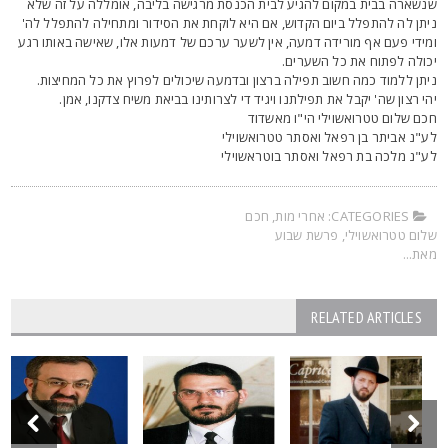
נשארה בבית במקום להגיע לבית הכנסת מרגישה בליבה, אומללה על זה שלא
יתן לה להתפלל ביום הקדוש, אם היא לוקחת את הסידור ומתחילה להתפלל לה'
מידי פעם אף מורידה דמעה, אין לשער ערכם של דמעות אלו, שאישה באותו רגע
כולה לפתוח את כל השערים.
יתן ללמוד כמה חשוב תפילה ברצון ובדמעה שיכולים לפרוץ את כל המחיצות.
הי רצון שה' יקבל את תפילתנו ויגיד די לצרותינו בביאת משיח צדקנו, אמן.
כם שלום טטרואשוילי הי"ו מאשדוד
ע"נ אביתר בן רפאל ואסתר טטרואשוילי
ע"נ מלכה בת רפאל ואסתר בוטראשוילי
CATEGORIES:
אחרי מות
,
חכם
לום טטרואשוילי
,
פרשת שבוע
את...
RELATED ARTICLES