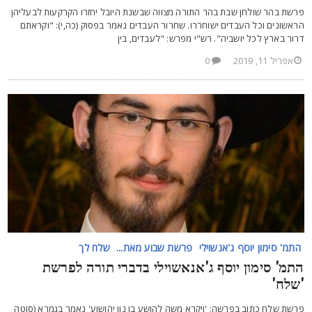
רשת בהר שולחן שבת בהר התורה מצווה שבשנת היובל יחזרו הקרקעות לבעליהן
ראשונים וכל העבדים ישוחררו. שחרור העבדים נאמר בפסוק (כה,י): "וקראתם
רור בארץ לכל יושביה". רש"י מפרש: "לעבדים, בין
אפריל 11, 2019
0
התמ' סימון יוסף ג'אנשוילי
פרשת שבוע מאת...
שלח לך
תמ' סימון יוסף ג'אנאשוילי בדברי תורה לפרשת
שלח'
רשת שלח כתוב בפרשה: 'ויקרא משה להושע בן נון יהושוע' נאמר בגמרא (סוטה