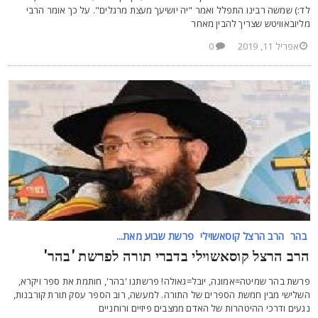
ד:) שמשה רבינו התפלל ואמר "יה יושיעך מעצת מרגלים". על כך אומר הרבי
ליובאוויטש שצריך להבין מאחר
אפריל 11, 2019
0
בהר
הרב הרצל קוסאשוילי
פרשת שבוע מאת...
רב הרצל קוסאשוילי בדברי תורה לפרשת 'בהר'
רשת בהר שמיטה=אמונה, יובל=גאולה! פרשתנו 'בהר', חותמת את ספר ויקרא,
שלישי מבין חמשת הספרים של התורה. למעשה, רוב הספר עסק תורת קורבנות,
געים ודרכי ההיטהרות של האדם ממצבים פיזיים ורוחניים