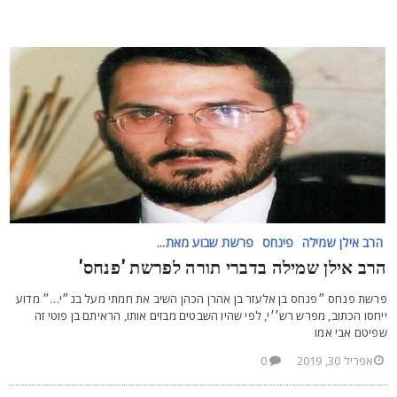
הרב אילן שמילה
פינחס
פרשת שבוע מאת...
רב אילן שמילה בדברי תורה לפרשת 'פנחס'
רשת פנחס ״פנחס בן אלעזר בן אהרן הכהן השיב את חמתי מעל בנ״י…״ מדוע
יחסו הכתוב, מפרש רש׳׳י, לפי שהיו השבטים מבזים אותו, הראיתם בן פוטי זה
פיטם אבי אמו
אפריל 30, 2019
0