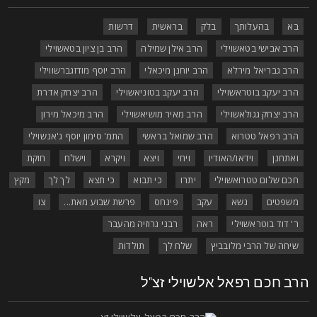
בא
בהעלותך
בלק
בראשית
דרשות
הרב אבישי בטאשוילי
הרב אילן שמילה
הרב בן ציון בטאשוילי
הרב גבריאל מירלא
הרב יוחנן מיכאלי
הרב יוסף מודזגברשווילי
הרב יעקב בוטראשוילי
הרב יעקב בטוניאשוילי
הרב יצחק אדרת
הרב יצחק גגולאשוילי
הרב מאיר מושיאשוילי
הרב מיכאל מירון
הרב רפאל טטרוא
הרב שמואל בראשי
התמ' סימון יוסף ג'אנשוילי
ואתחנן
וידאו/האודיו
ויחי
ויצא
ויקרא
וישלח
חוקת
חכם שלום טטרואשוילי
יתרו
כי תבוא
כי תצא
לך לך
מקץ
משפטים
נשא
עקב
פינחס
פרשת שבוע מאת...
צו
ר' דוד בוטראשוילי
ראה
רבני גרוזיה מהעבר
שיחה של הרבי מלובביץ
שלח לך
תולדות
רב חכם רפאל אלשוילי זצ"ל