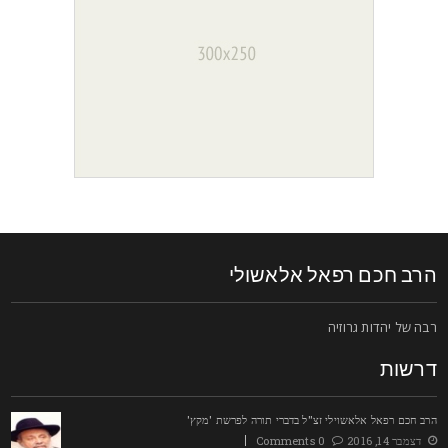
רב חכם רפאל אלאשולי
בה של יהדות גרוזיה
רשות
רב חכם רפאל אלאשוילי זצ"ל בדברי תורה לפרשת 'מקץ'
דצמבר 14, 2016
0 Comments