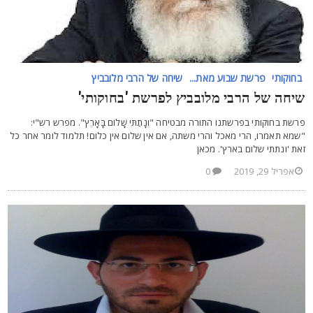
בחוקותי
פרשת שבוע מאת...
שיחה של הרבי מלובביץ
יחה של הרבי מלובביץ לפרשת 'בחוקותי'
רשת בחוקותי בפרשתנו התורה מבטיחה "וְנָתַתִּי שָׁלוֹם בָּאָרֶץ". מפרש רש"י:
שמא תאמרו, הרי מאכל והרי משתה, אם אין שלום אין כלום! תלמוד לומר אחר כל
את 'ונתתי שלום בארץ'. מכאן
אפריל 29, 2019
0