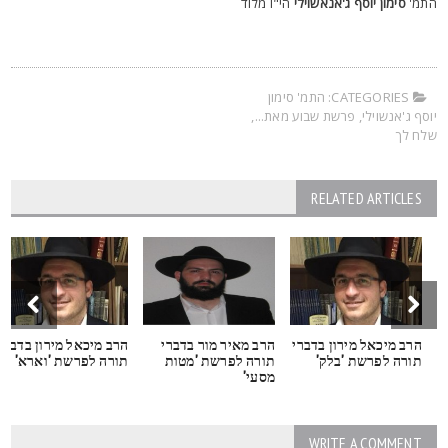
תמ'
סימון יוסף ג'אנאשוילי
הי"ו מלוד
CATEGORIES:
התמ' סימון
וסף ג'אנשוילי
,
פרשת שבוע מאת...
,
לח לך
RELATED ARTICLES
הרב מיכאל מירון בדברי
הרב מאיר מור בדברי
הרב מיכאל מירון בדברי
תורה לפרשת 'בלק'
תורה לפרשת 'מטות
תורה לפרשת 'וארא'
מסעי'
WRITE A COMMENT