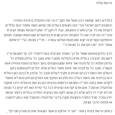
רשת שלח
מדרש כתוב שמשה רבנו שאל את הקב"ה וכי מה התועלת בנתינת התורה
המצוות לעם ישראל והרי הם נמצאים בעולם הזה שהוא גשמי וחומרי והם עלולים
שכוח את כל עניין התורה והמצוות, ענה לו הקב"ה 'אתן להם את מצוות הציצית
ע"י זה הם יזכרו את כל המצוות' מכיון שציצית בגימטריא שש מאות ושמונה חוטים
החמישה קשרים זה יוצא שש מאות ושלוש עשרה – תרי"ג מצוות, וע"י "וראיתם
ותו" יהיה "וזכרתם את כל מצוות ה'".
רבי מליובאוויטש שואל על כך: מאחר והציצית באה להזכיר לנו על המצוות א"כ
שם מה יש צורך בטלית אלא בחסידות מוסבר שיש סובב כל עלמין וממלא כל
למין ממלא כל עלמין זה אור וחיות שמצטמצמים בתוך העולם הגשמי ומחייה אותו
שא"כ סובב כל עלמין זה אור וחיות מאוד נעלים שלא יכולים להצטמצם בתוך
עולם הזה גשמי לכן הם מבחינת מקיף לעולם סובב כל עלמין, ולכן גם כאן הטלית
יא בבחינת אור מאוד נעלה כמו מלבוש המקיף את האדם מבחוץ והוא לא מסוגל
קלוט אותו בתוכו ותרי"ג המצוות הרמוזות בציצית הם נובעות מהטלית היינו ממקור
למעלה מהשכל, ואם אדם יקח את הציצית לבד בלי טלית הוא לא יקיים כל מצווה
זה לא יזכיר לו כלום אלא רק שהוא לוקח את הציצית התלויה בטלית כלומר שהוא
ודע ומכיר שכל התורה והמצוות מקורן בדבר שלמעלה מהשכל ואינו נותן להשגה.
ז מהווה הדבר מצווה.
סיום פרשת ציצית נאמר: "אני ה' אלוקיכם אשר הוצאתי אתכם מארץ מצרים",