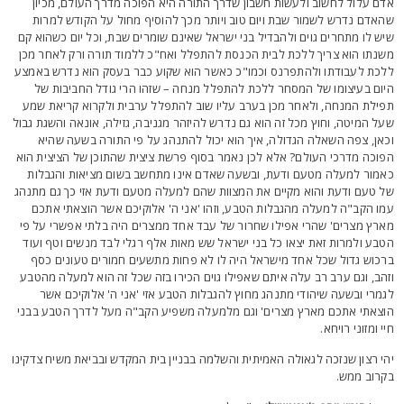
דם עלול לחשוב ולעשות חשבון שדרך התורה היא הפוכה מדרך העולם, מכיון
האדם נדרש לשמור שבת ויום טוב ויותר מכך להוסיף מחול על הקודש למרות
יש לו מתחרים גוים ולהבדיל בני ישראל שאינם שומרים שבת, וכל יום כשהוא קם
שנתו הוא צריך ללכת לבית הכנסת להתפלל ואח"כ ללמוד תורה ורק לאחר מכן
לכת לעבודתו ולהתפרנס וכמו"כ כאשר הוא שקוע כבר בעסק הוא נדרש באמצע
יום בעיצומו של המסחר ללכת להתפלל מנחה – שזהו הרי גודל החביבות של
פילת המנחה, ולאחר מכן בערב עליו שוב להתפלל ערבית ולקרוא קריאת שמע
על המיטה, וחוץ מכל זה הוא גם נדרש להיזהר מגניבה, גזילה, אונאה והשגת גבול
כאן, צפה השאלה הגדולה, איך הוא יכול להתנהג על פי התורה בשעה שהיא
פוכה מדרכי העולם? אלא לכן נאמר בסוף פרשת ציצית שהתוכן של הציצית הוא
אמור למעלה מטעם ודעת, ובשעה שאדם אינו מתחשב בשום מציאות והגבלות
ל טעם ודעת והוא מקיים את המצוות שהם למעלה מטעם ודעת אזי כך גם מתנהג
מו הקב"ה למעלה מהגבלות הטבע, וזהו 'אני ה' אלוקיכם אשר הוצאתי אתכם
ארץ מצרים' שהרי אפילו שחרור של עבד אחד ממצרים היה בלתי אפשרי על פי
טבע ולמרות זאת יצאו כל בני ישראל שש מאות אלף רגלי לבד מנשים וטף ועוד
רכוש גדול שכל אחד מישראל היה לו לא פחות מתשעים חמורים טעונים כסף
זהב, וגם ערב רב עלה איתם שאפילו גוים הכירו בזה שכל זה הוא למעלה מהטבע
גמרי ובשעה שיהודי מתנהג מחוץ להגבלות הטבע אזי 'אני ה' אלוקיכם אשר
וצאתי אתכם מארץ מצרים' וגם מלמעלה משפיע הקב"ה מעל לדרך הטבע בבני
יי ומזוני רויחא.
הי רצון שנזכה לגאולה האמיתית והשלמה בבניין בית המקדש ובביאת משיח צדקינו
קרוב ממש.