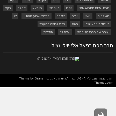
חכם שלום טטרואשוילי
יתרו
כי תבוא
כי תצא
לך לך
מקץ
משפטים
נשא
עקב
פינחס
פרשת שבוע מאת...
צו
ר' דוד בוטראשוילי
ראה
רבני גרוזיה מהעבר
שיחה של הרבי מלובביץ
שלח לך
תולדות
רב חכם רפאל אלשוילי זצ"ל
אתר נבנה ועוצב ע"י
AGHAI
חברה לבניית אתרי מג'נטו Theme by
Orane-
.
Themes.co