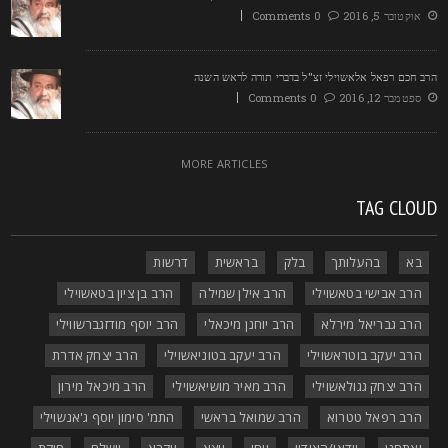
אוקטובר 5, 2016
0 Comments
רב חכם רפאל אלאשוילי זצ"ל בדברי תורה לראש השנה
ספטמבר 12, 2016
0 Comments
MORE ARTICLES
TAG CLOU
בא
בהעלותך
בלק
בראשית
דרשות
הרב אבישי בטאשוילי
הרב אילן שמילה
הרב בן ציון בטאשוילי
הרב גבריאל מירלא
הרב יוחנן מיכאלי
הרב יוסף מודזגברשווילי
הרב יעקב בוטראשוילי
הרב יעקב בטוניאשוילי
הרב יצחק אדרת
הרב יצחק גגולאשוילי
הרב מאיר מושיאשוילי
הרב מיכאל מירון
הרב רפאל טטרוא
הרב שמואל בראשי
התמ' סימון יוסף ג'אנשוילי
ואתחנן
וידאו/האודיו
ויחי
ויצא
ויקרא
וישלח
חוקת