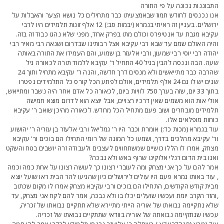
תבוננות נכונה על פי התורה
נו נכנסים לחודש תמוז שבאמצעיתו כבר מתחילים כל נושא הצער והאבלות על
ירושלים. בעניין זה ראיתי בגמרא (יבמות סב:) 12 אלף זוגות תלמידים היו לרבי
קיבא מגבת עד אנטיפרס וכולם מתו בפרק אחד, מפני שלא נהגו כבוד זה בזה.
היה האולם שמם עד שבא רבי עקיבא אצל רבותינו שבדרום ושנאה רבי מאיר רבי
הודה רבי יוסי רבי שמעון, ורבי אלעזר בן שמוע, והם העמידו את התורה באותה
שעה. הבה וננסה להבין בגיל 40 התחיל ר' עקיבא ללמוד תורה לכאורה גיל
שהרבה כבר מתייאשים ולא מנסים דרך חדשה, והנה ר' עקיבא מתחיל ותוך 24
שנים יש לו גם 24 אלף תלמידים, אולם לפתע הכל קורס כל התלמידים נפטרו
בתוך 33 יום, שזה בערך 750 לוויות ביום, לכאורה כל אדם אחר היה נשבר ומתייאש,
ולי אות הוא משמים שאין דרכיו רצויים, אבל יוצא הוא לדרום מוצא חמישה
למידים מובחרים ושוב פעם מתחיל הכל מחדש. לכאורה מהיכן שואב ר' עקיבא
וחות מופלאים אלו.
וד בגמרא (מכות כד:) אומרת וכבר היו ר' גמליאל ורבי אלעזר בן עזריה ר' יהושוע
ר' עקיבא מהלכים בדרך, ושמעו כל המונה של רומי התחילו הם בוכים ור' עקיבא
צחק, אמרו לו הללו כושיים שמשתחווים לעצבים ולעבודה זרה יושבים בטח והשקט
אנו בית הדום רגלי אלוקינו שרוף באש ולא נבכה?
מר להם על כך אני מצחק ומה לעוברי רצונו כך לעושה רצונו על אחת כמה וכמה
 עוד באותו גמרא פעם היו עולים לירושלים כיון שהגיעו להר הבית ראו שועל יוצא
בית קודש הקודשים, התחילו הם בוכים ורבי עקיבא מצחק אמרו לו מקום שכתוב
והזר הקרב יומת ועכשיו שועלים יכלו בו ולא נבכה, אמר להם לקח אני מצחק, עד
לא נתקיימה נבואתו של אוריה הייתי מתיירא שלא תתקיים נבואתו של זכריה,
כשיו שנתקיימה נבואתה של אוריה בוודאי שתתקיים נבואתו של זכריה.
וד גמרא (סנהדרין קא.) כשחלה ר' אליעזר נכנסו תלמידיו לבקרו אמר להן חמה