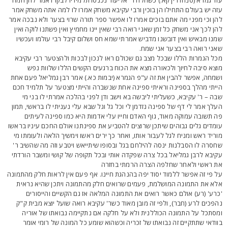
זה יש בעולם התחילו הן בוכין ורבי עקיבא משחק אמרו לו למה אתה משחק אמר
הן וכי מפני מה אתם בוכים אמרו לו אפשר ספר תורה שרוי בצער ולא נבכה אמר
הן לכך אני משחק כל זמן שאני רואה רבי שאין יינו מחמיץ ואין פשתנו לוקה ואין
מנו מבאיש ואין דובשנו מדביש אמרתי שמא חס ושלום קיבל רבי עולמו ועכשיו
אני רואה רבי בצער אני שמח.
כל הגמרות הללו שבכל מצב גם שכולם ראו לנכון לבכות ולהצטער רבי עקיבא
וצא סיבה לחיוך ולכאורה מצא את הכוח ברגעים הקשים הללו שלוות נפש
שמחה, אפשר להבין את זה ע"פ הגמרא (יבמות כא.) אמר רבן גמליאל פעם אחת
ייתי מהלך בספינה וראיתי ספינה אחת שנשברה והייתי מצטער על תלמיד חכם
בה – ר' עקיבא, כשעליתי ליבשה בא וישב ודן לפני בהלכה אמרתי לו בני מי
עלך אמר לי דף של ספינה נזדמן לי וכל גל וגל שבא עלי נעניתי לו בראשי, תמון
ה תשובה עמוקה מאוד, גוף האדם וחייו עלי אדמות היא כמו ספינה לעיתים
ומדים גלים גבוהים שיתכן שרוצים להטביע את ספינתנו אולם החכם עיניו בראשו
וריד ראש ומניח לגל לעבור אותו, ואחר כך ירים ראשו וימשיך הלאה ולעומתו מי
חסרה לו הסבלנות ינסה להילחם בגל ובסופו שיתייאש ויטבע וזה מה שהשיב ר'
קיבא לרבן גמליאל בכל צרה שפקדה אותי ובכל תקופה של קושי ומשבר הורדתי
ת ראשי ולאחר שחלפה הצרה הרמתי בחזרה
ל פי זה אפשר ללמוד יסוד יפה בהנהגת חיינו. אף פעם אין לראות חלק מהתמונה
לא את התמונה המושלמת, פעמים שרואים חלק מהתמונה ויתכן שהיא נראית
כרע' (רע) אולם כאשר רואים את התמונה המלאה אז גם הקשיים והייסורים
הפכים לרע (חבר), ולפי זה מובן מאוד כשר' עקיבא רואה שועל יוצא מבית ק"ק
מסתכל על התמונה הכוללנית ולא על חלקה אם נתקיימה נבואתו של אוריה
וודאי שתתקיים זה נבואתו של זכריה וכשהוא שומע כל המונה של רומי אומר