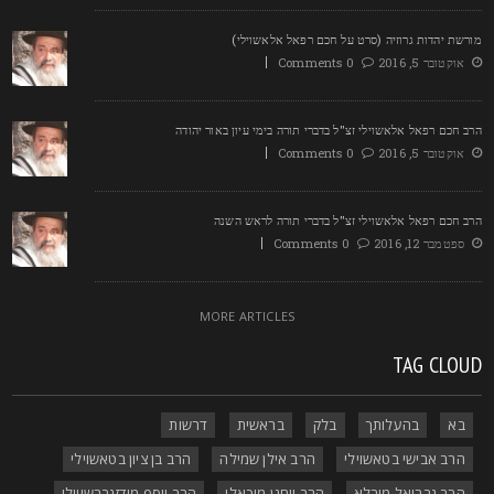
ורשת יהדות גרוזיה (סרט על חכם רפאל אלאשוילי)
אוקטובר 5, 2016
0 Comments
רב חכם רפאל אלאשוילי זצ"ל בדברי תורה בימי עיון באור יהודה
אוקטובר 5, 2016
0 Comments
רב חכם רפאל אלאשוילי זצ"ל בדברי תורה לראש השנה
ספטמבר 12, 2016
0 Comments
MORE ARTICLES
TAG CLOU
בא
בהעלותך
בלק
בראשית
דרשות
הרב אבישי בטאשוילי
הרב אילן שמילה
הרב בן ציון בטאשוילי
הרב גבריאל מירלא
הרב יוחנן מיכאלי
הרב יוסף מודזגברשווילי