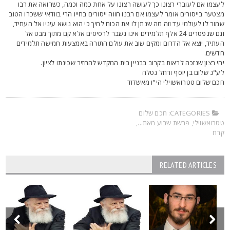
עצמו אם לעוברי רצונו כך לעושה רצונו על אחת כמה וכמה, כשרואה את רבו
צטער בייסורים אומר לעצמו אם רבנו חווה ייסורים בחייו הרי בוודאי ששכרו הטוב
מור לו לעולמי עד וזה מה שנתן לו את הכוח לחיך כי הוא נושא עיניו אל העתיד,
וגם שנפטרים 24 אלף תלמידים אינו נשבר לרסיסים אלא קם מתוך מבט אל
עתיד, יוצא אל הדרום ומקים שוב את עולם התורה באמצעות חמישה תלמידים
דשים.
הי רצון שנזכה לראות בקרוב בבניין בית המקדש להחזיר שכינתו לציון.
ע"נ שלום בן יוסף ורחל נטלה
כם שלום טטרואשוילי הי"ו מאשדוד
CATEGORIES:
חכם שלום
טרואשוילי
,
פרשת שבוע מאת...
,
רח
RELATED ARTICLES