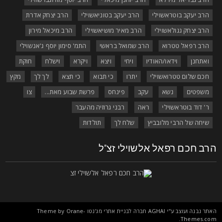
הרב יעקב בוטראשוילי
הרב יעקב בטוניאשוילי
הרב יצחק אדרת
הרב יצחק גגולאשוילי
הרב מאיר מושיאשוילי
הרב מיכאל מירון
הרב רפאל טטרוא
הרב שמואל בראשי
התמ' סימון יוסף ג'אנשוילי
ואתחנן
וידאו/האודיו
ויחי
ויצא
ויקרא
וישלח
חוקת
חכם שלום טטרואשוילי
יתרו
כי תבוא
כי תצא
לך לך
מקץ
משפטים
נשא
עקב
פינחס
פרשת שבוע מאת...
צו
ר' דוד בוטראשוילי
ראה
רבני גרוזיה מהעבר
שיחה של הרבי מלובביץ
שלח לך
תולדות
רב חכם רפאל אלשוילי זצ"ל
אתר נבנה ועוצב ע"י
AGHAI
חברה לבניית אתרי מג'נטו Theme by
Orane-
.
Themes.co