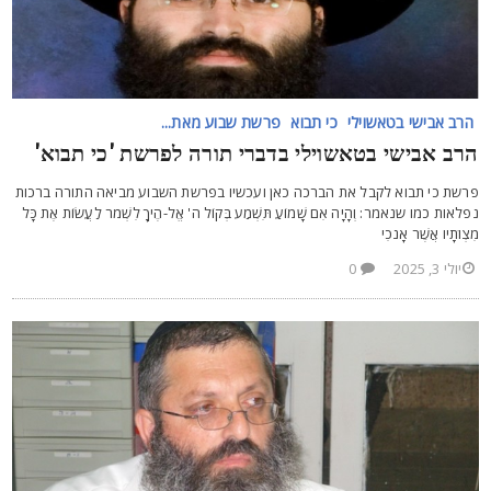
הרב אבישי בטאשוילי
כי תבוא
פרשת שבוע מאת...
רב אבישי בטאשוילי בדברי תורה לפרשת 'כי תבוא'
רשת כי תבוא לקבל את הברכה כאן ועכשיו בפרשת השבוע מביאה התורה ברכות
פלאות כמו שנאמר: וְהָיָה אִם שָׁמוֹעַ תִּשְׁמַע בְּקוֹל ה' אֱלֹ-הֶיךָ לִשְׁמֹר לַעֲשׂוֹת אֶת כָּל
ִצְוֺתָיו אֲשֶׁר אָנֹכִי
יולי 3, 2025
0