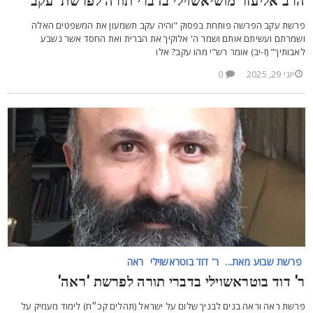
רב אליעזר מושיאשוילי בדברי תורה לפרשת 'עקב'
רשת עקב הפרשה פותחת בפסוק "והיה עקב תשמעון את המשפטים האלה
שמרתם ועשיתם אותם ושמר ה' אלוקיך את הברית ואת החסד אשר נשבע
אבותיך" (ז-יב) אומר רש"י מהו עקב? אלו
יוני 29, 2025
0
פרשת שבוע מאת...
ר' דוד בוטראשוילי
ראה
' דוד בוטראשוילי בדברי תורה לפרשת 'ראה'
רשת ראה וראה בנים לבניך שלום על ישראל (תהלים קכ״ח) לימוד מעמיק על