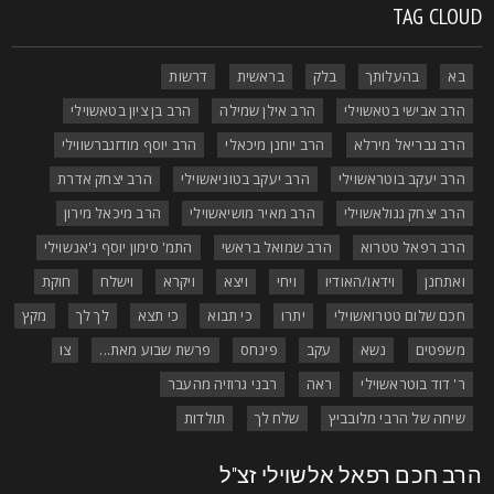
TAG CLOU
בא
בהעלותך
בלק
בראשית
דרשות
הרב אבישי בטאשוילי
הרב אילן שמילה
הרב בן ציון בטאשוילי
הרב גבריאל מירלא
הרב יוחנן מיכאלי
הרב יוסף מודזגברשווילי
הרב יעקב בוטראשוילי
הרב יעקב בטוניאשוילי
הרב יצחק אדרת
הרב יצחק גגולאשוילי
הרב מאיר מושיאשוילי
הרב מיכאל מירון
הרב רפאל טטרוא
הרב שמואל בראשי
התמ' סימון יוסף ג'אנשוילי
ואתחנן
וידאו/האודיו
ויחי
ויצא
ויקרא
וישלח
חוקת
חכם שלום טטרואשוילי
יתרו
כי תבוא
כי תצא
לך לך
מקץ
משפטים
נשא
עקב
פינחס
פרשת שבוע מאת...
צו
ר' דוד בוטראשוילי
ראה
רבני גרוזיה מהעבר
שיחה של הרבי מלובביץ
שלח לך
תולדות
רב חכם רפאל אלשוילי זצ"ל