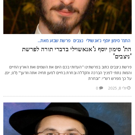
התמ' סימון יוסף ג'אנשוילי
נצבים
פרשת שבוע מאת...
ת' סימון יוסף ג'אנאשוילי בדברי תורה לפרשת
ניצבים'
רשת ניצבים כתוב בפרשתינו "העדותי בכם היום את השמים ואת הארץ החיים
המות נתתי לפניך הברכה והקללה ובחרת בחיים למען תחיה אתה וזרעך" (לט, יט).
ל כך מפרש רש"י: "ובחרת
יולי 8, 2025
0