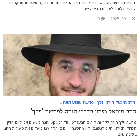
חמשת החושים של האדם מגלה כי חוש הראיה תופסת כמעט 60% מהספקטרום
חושי. כלומר ליכולת הראיה יש
יוני 29, 2025
0
הרב מיכאל מירון
וילך
פרשת שבוע מאת...
רב מיכאל מירון בדברי תורה לפרשת 'וילך'
רשת וילך חיזוק לקראת הימים הבעל"ט: עוד רגע קט והנה מגיעים אנו ליום הדין
גדול והנורא, היום הנשגב "ראש השנה". יום בו מחד אנו סועדים את סעודות החג
שונה מיום