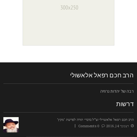
רב חכם רפאל אלאשולי
בה של יהדות גרוזיה
רשות
רב חכם רפאל אלאשוילי זצ"ל בדברי תורה לפרשת 'מקץ'
דצמבר 14, 2016
0 Comments