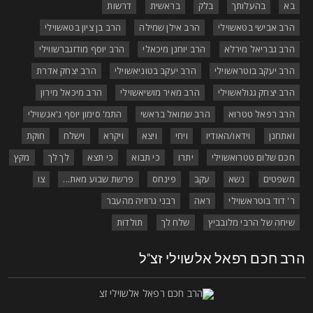
בא
בהעלותך
בלק
בראשית
דרשות
הרב אבישי בטאשוילי
הרב אילן שמילה
הרב בן ציון בטאשוילי
הרב גבריאל מירלא
הרב יוחנן מיכאלי
הרב יוסף מודזגברשווילי
הרב יעקב בוטראשוילי
הרב יעקב בטוניאשוילי
הרב יצחק אדרת
הרב יצחק גגולאשוילי
הרב מאיר מושיאשוילי
הרב מיכאל מירון
הרב רפאל טטרוא
הרב שמואל בראשי
התמ' סימון יוסף ג'אנשוילי
ואתחנן
וידאו/האודיו
ויחי
ויצא
ויקרא
וישלח
חוקת
חכם שלום טטרואשוילי
יתרו
כי תבוא
כי תצא
לך לך
מקץ
משפטים
נשא
עקב
פינחס
פרשת שבוע מאת...
צו
ר' דוד בוטראשוילי
ראה
רבני גרוזיה מהעבר
שיחה של הרבי מלובביץ
שלח לך
תולדות
רב חכם רפאל אלשוילי זצ"ל