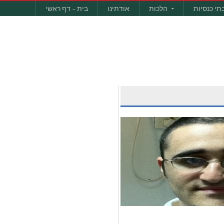
תי כנסיות
הלכות
אודתינו
בית – דף ראשי