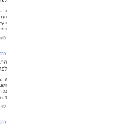
לפר
פרשת
כז) 
ובקצף
ובמשנ
יוני 15,
הרב 
הרב
לפר
פרשת
חשבון
בסדר 
מה ל
אוגו
הרב