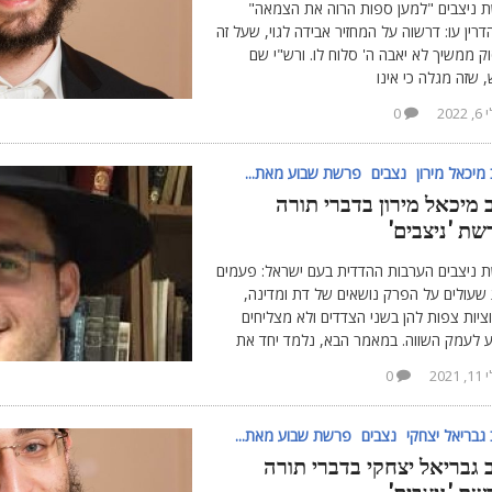
 ניצבים "למען ספות הרוה את הצמאה"
רין עו: דרשוה על המחזיר אבידה לגוי, שעל זה
 ממשיך לא יאבה ה' סלוח לו. ורש"י שם
 שזה מגלה כי אינו
 2022
0
מיכאל מירון
נצבים
פרשת שבוע מאת...
 מיכאל מירון בדברי תורה
שת 'ניצבים'
 ניצבים הערבות ההדדית בעם ישראל: פעמים
 שעולים על הפרק נושאים של דת ומדינה,
יות צפות להן בשני הצדדים ולא מצליחים
ע לעמק השווה. במאמר הבא, נלמד יחד את
, 2021
0
גבריאל יצחקי
נצבים
פרשת שבוע מאת...
 גבריאל יצחקי בדברי תורה