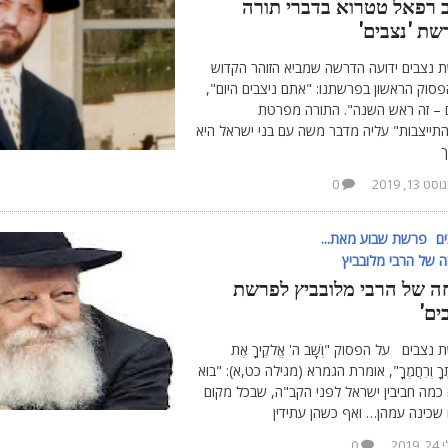
 רפאל טטרוא בדברי תורה
שת 'נצבים'
 נצבים ידועה הדרשה שמביא הזוהר הקדוש
סוק הראשון בפרשתנו: "אתם ניצבים היום",
ם – זה ראש השנה". התורה מפרטת
תייצבות" עליה מדבר משה עם בני ישראל היא
ך
סט 13, 2019
0
ם
פרשת שבוע מאת...
 של הרבי מלובביץ
ה של הרבי מלובביץ לפרשת
ים'
נצבים על הפסוק "וְשָׁב ה' אֱלֹקֶיךָ אֶת
ּתְךָ וְרִחֲמֶךָ", אומרת הגמרא (מגילה כט,א): "בוא
 כמה חביבין ישראל לפני הקב"ה, שבכל מקום
 שכינה עמהן… ואף כשהן עתידין
, 2019
0