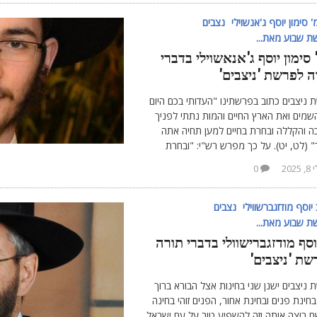
 סימון יוסף ג'אנשוילי
נצבים
 שבוע מאת...
סימון יוסף ג'אנאשוילי בדברי
ה לפרשת 'ניצבים'
ניצבים כתוב בפרשתינו "העדותי בכם היום
שמים ואת הארץ החיים והמות נתתי לפניך
ה והקללה ובחרת בחיים למען תחיה אתה
" (לט, יט). על כך מפרש רש"י: "ובחרת
 2025
0
יוסף מודזגברשווילי
נצבים
 שבוע מאת...
וסף מודזגברישוולי בדברי תורה
שת 'ניצבים'
ניצבים ישנן שני בחינות אצל הבורא ברוך
בחינת פנים ובחינת אחור, הפנים זוהי בחינה
 רוצה אותה וזה להשפיע טוב על עם ישראל