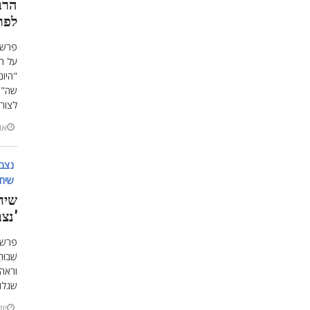
הרב
לפר
פרשת
על הפ
"היו
שה"ה
לצור
אוגו
נצבי
שיחה
שיח
'נצב
פרשת 
שְׁבו
וראה
שגלו
יולי 24