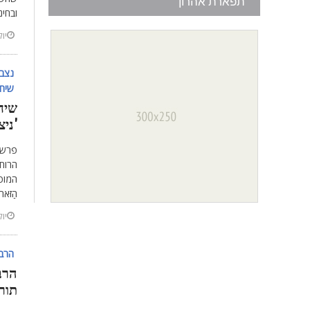
תפארת אהרון
ובחי
יולי 23
נצבי
שיחה
שיח
'ניצ
פרשת
הרוח
המופיע
הַזֹּאת,
יולי 20
הרב 
הרב
תור