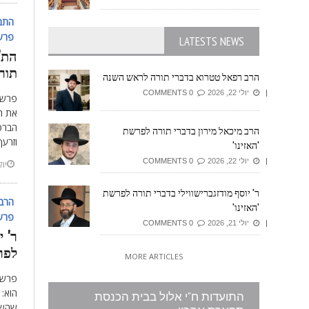
התמ'
פרשת
LATESTS NEWS
הת' 
תור
הרב רפאל טטרוא בדברי תורה לראש השנה
יולי 22, 2026
0 COMMENTS
פרשת 
את ה
הברכ
הרב מיכאל מירון בדברי תורה לפרשת
וזרעך
'האזינו'
יולי 22, 2026
0 COMMENTS
יולי 8,
ר' יוסף מודזגברישווילי בדברי תורה לפרשת
הרב 
'האזינו'
פרשת
יולי 21, 2026
0 COMMENTS
ר' י
לפר
MORE ARTICLES
פרשת 
הוא: 
התועדות ח"י אלול בבית הכנסת
שהשם