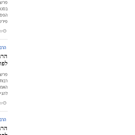
פרשת
בסנהד
הפסוק
פירש,
יולי 6,
הרב 
הרב
לפר
פרשת
רבות
האמוצ
להגי
יולי 11
הרב 
הרב