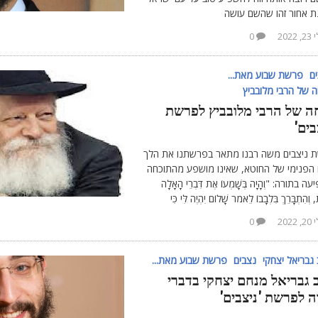
נת אחור זהו שהשם עושה
, 2022
0
ם
פרשת שבוע מאת...
 של הרבי מלובביץ
ה של הרבי מלובביץ לפרשת
בים'
 ניצבים משה רבנו מתאר בפרשתנו את הלך
 הפנימי של החוטא, שאינו מושפע מהתוכחה
ה בתורה: "וְהָיָה בְּשָׁמְעוֹ אֶת דִּבְרֵי הָאָלָה
 וְהִתְבָּרֵךְ בִּלְבָבוֹ לֵאמֹר שָׁלוֹם יִהְיֶה לִּי כִּי
, 2022
0
גבריאל יצחקי
נצבים
פרשת שבוע מאת...
 גבריאל מנחם יצחקי בדברי
ה לפרשת 'ניצבים'