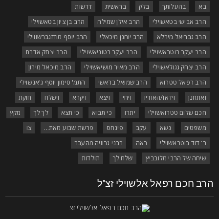
בא
בהעלותך
בלק
בראשית
דרשות
הרב אבישי בטאשוילי
הרב אילן שמילה
הרב בן ציון בטאשוילי
הרב גבריאל מירלא
הרב יוחנן מיכאלי
הרב יוסף מודזגברשווילי
הרב יעקב בוטראשוילי
הרב יעקב בטוניאשוילי
הרב יצחק אדרת
הרב יצחק גגולאשוילי
הרב מאיר מושיאשוילי
הרב מיכאל מירון
הרב רפאל טטרוא
הרב שמואל בראשי
התמ' סימון יוסף ג'אנשוילי
ואתחנן
וידאו/האודיו
ויחי
ויצא
ויקרא
וישלח
חוקת
חכם שלום טטרואשוילי
יתרו
כי תבוא
כי תצא
לך לך
מקץ
משפטים
נשא
עקב
פינחס
פרשת שבוע מאת...
צו
ר' דוד בוטראשוילי
ראה
רבני גרוזיה מהעבר
שיחה של הרבי מלובביץ
שלח לך
תולדות
רב חכם רפאל אלשוילי זצ"ל