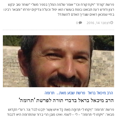
רשת 'קורח' "ויקח קורח וכו'” אומר שלמה המלך בספר משלי "שוחר טוב יבקש
צון ודורש רעה תבואנו בוטח בעושרו הוא יפול וכעלה צדיקים יפרחו "ומבאר רבינו
חיי שמכאן רואים שצריך האדם להשתדל
דצמבר 14, 2016
0
הרב מיכאל בראל
פרשת שבוע מאת...
תרומה
רב מיכאל בראל בדברי תורה לפרשת 'תרומה'
רשת 'תרומה' "וְיִקְחוּ לִי תְּרוּמָה מֵאֵת כָּל אִישׁ אֲשֶׁר יִדְּבֶנּוּ לִבּוֹ" וְגוֹ'. רש"י הקדוש
באר: "ויקחו לי תרומה" – לי – לשמי. ואינו מובן הרי ברור שהתרומה היא לכבוד