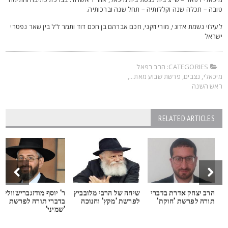
ובה – תכלה שנה וקללותיה – תחל שנה וברכותיה.
עילוי נשמת אדוני, מורי וזקני, חכם אברהם בן חכם דוד ותמר ז"ל בין שאר נפטרי
שראל
CATEGORIES:
הרב רפאל
יכאלי
,
נצבים
,
פרשת שבוע מאת...
,
אש השנה
RELATED ARTICLES
הרב יצחק אדרת בדברי
שיחה של הרבי מלובביץ
ר' יוסף מודזגברישוולי
תורה לפרשת 'חוקת'
לפרשת 'מקץ' וחנוכה
בדברי תורה לפרשת
'שמיני'