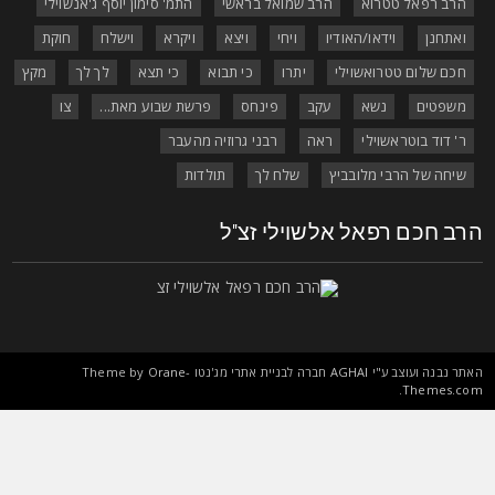
הרב רפאל טטרוא
הרב שמואל בראשי
התמ' סימון יוסף ג'אנשוילי
ואתחנן
וידאו/האודיו
ויחי
ויצא
ויקרא
וישלח
חוקת
חכם שלום טטרואשוילי
יתרו
כי תבוא
כי תצא
לך לך
מקץ
משפטים
נשא
עקב
פינחס
פרשת שבוע מאת...
צו
ר' דוד בוטראשוילי
ראה
רבני גרוזיה מהעבר
שיחה של הרבי מלובביץ
שלח לך
תולדות
רב חכם רפאל אלשוילי זצ"ל
אתר נבנה ועוצב ע"י
AGHAI
חברה לבניית אתרי מג'נטו Theme by
Orane-
.
Themes.co