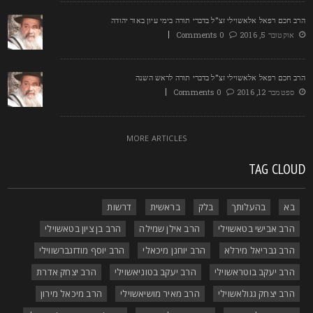
רב חכם רפאל אלאשוילי זצ"ל בדברי תורה בימי עיון באור יהודה
אוקטובר 5, 2016
0 Comments
רב חכם רפאל אלאשוילי זצ"ל בדברי תורה לראש השנה
ספטמבר 12, 2016
0 Comments
MORE ARTICLES
TAG CLOU
בא
בהעלותך
בלק
בראשית
דרשות
הרב אבישי בטאשוילי
הרב אילן שמילה
הרב בן ציון בטאשוילי
הרב גבריאל מירלא
הרב יוחנן מיכאלי
הרב יוסף מודזגברשווילי
הרב יעקב בוטראשוילי
הרב יעקב בטוניאשוילי
הרב יצחק אדרת
הרב יצחק גגולאשוילי
הרב מאיר מושיאשוילי
הרב מיכאל מירון