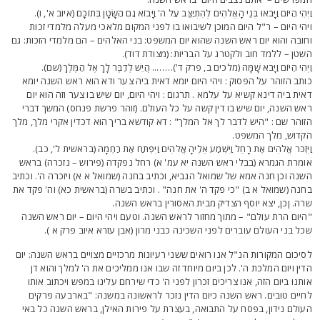
ַיְהִי הַיּוֹם וַיָּבֹאוּ בְּנֵי הָאֱלֹהִים לְהִתְיַצֵּב עַל ה' וַיָּבוֹא גַם הַשָּׂטָן בְּתוֹכָם (איוב א', ו).
יהי היום – ר"ל היום המוכן לשיבואו בו לפני המקום מלאכי מעלה מלמדי זכות
חובה והוא יום ראש השנה שהוא יום המשפט: בני האלהים – הם מלמדי הזכות: גם
שטן – ללמד חוב ולקטרג על הבריות: (מצודת דוד).
ַיְהִי הַיּוֹם וַיָּבֹא שָׁמָּה (מלכים ב, פרק ד')…….. הֲיֵשׁ לְדַבֶּר לָךְ אֶל הַמֶּלֶךְ (שם).
ותב הזוהר על הפסוק : ויהי היום יומא דאית ביה צער ודא הוא ראש השנה יומא
אית ביה דינא קשיא על עלמא . תרגום : ויהי היום, יום שיש בו צער וזה הוא יום
אש השנה, יום שיש בו דין קשה על כל העולם. (זוהר פרשת פנחס) המשך דברי
זוהר שם : "היש לדבר לך אל המלך" : דא קודשא בריך הוא דכדין אקרי מלך, מלך
קדוש, מלך המשפט.
ַיִּזְכֹּר אֱלֹהִים אֶת רָחֵל וַיִּשְׁמַע אֵלֶיהָ אֱלֹהִים וַיִּפְתַּח אֶת רַחְמָהּ (בראשית ל', כב).
ומרת הגמרא (בבלי ראש השנה יא עמ' א) רחל נפקדה (פירוש – נזכרה) בראש
שנה וכן חנה אמא של שמואל הנביא, וכתיב בחנה (שמואל א א) ויזכרה ה'. וכתיב
חנה (שמואל א ב) "כי פקד ה' את חנה" . וכתיב בשרה (בראשית כא) וה' פקד את
רה. ןכן, יצא יוסף הצדיק מבית האסורין בראש השנה.
היום הרת עולם" – מתוך מחזור לראש השנה. וטעם ויהי היום – יום ראש השנה
כל בני העולם עוברים לפני השכינה כבני מרון (אבן עזרא איוב פרק א ).
סיכום המקורות הנ"ל אנו רואים ששני רעיונות מרכזיים מצויים בראש השנה: יום
דין ויום המלכת ה'. לכן ביום מיוחד זה שבו אנו ממליכים את ה' למלך והוא דן
ותנו ביום הזה, אנו צריכים זכרון לפני ה' כדי שירחם עלינו במפש ויכתוב אותו
חיים טובים. ראש השנה כיום הדין נזכר לראשונה במשנה: "בארבעה פרקים
עולם נידון, בפסח על התבואה, בעצרת על פירות האילן, בראש השנה כל באי