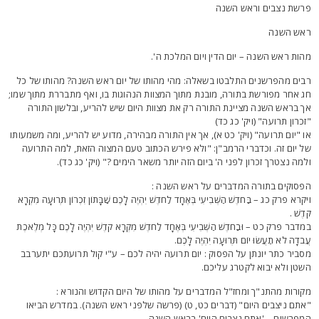
רשת נצבים וראש השנה
אש השנה
הות ראש השנה – יום הדין ויום המלכת ה'.
בים מהפרשנים התלבטו בשאלה: מהי מהותו של יום ראש השנה? מהותו של כל
ג אחר מפורשת בתורה, מובנת מתוך המצוות הנהוגות בו, ואף מתבררת מתוך שמו;
ך בראש השנה מציינת התורה רק את מצוות היום שיש להריע, ובלשון התורה
זכרון תרועה" (ויק' כג כד)
ו "יום תרועה" (ויק' כט א), אך אין התורה מבהירה, מדוע יש להריע, ומה משמעותו
ל יום זה. וכדברי הרמב"ן: "ולא פירש הכתוב טעם המצוה הזאת, למה התרועה
למה נצטרך זכרון לפני ה' ביום הזה יותר משאר הימים ?" (ויק' כג כד).
פסוקים בתורה המדברים על ראש השנה :
יקרא פרק כג – בַּחֹדֶשׁ הַשְּׁבִיעִי בְּאֶחָד לַחֹדֶשׁ יִהְיֶה לָכֶם שַׁבָּתוֹן זִכְרוֹן תְּרוּעָה מִקְרָא
ֹדֶשׁ .
מדבר פרק כט – וּבַחֹדֶשׁ הַשְּׁבִיעִי בְּאֶחָד לַחֹדֶשׁ מִקְרָא קֹדֶשׁ יִהְיֶה לָכֶם כָּל מְלֶאכֶת
ֲבֹדָה לֹא תַעֲשׂוּ יוֹם תְּרוּעָה יִהְיֶה לָכֶם.
סביר כתר יונתן על הפסוק : יום תרועה יהיה לכם – ע"י קול תרועתכם יתערבב
שטן ולא יבוא לקטרג עליכם.
קורות מהתנ"ך ומחז"ל המדברים על מהותו של היום הקדוש והנורא :
אתם ניצבים היום" (דברים כט, ט) (פרשה שלפני ראש השנה). במדרש הביאו
מפרשים – 'אתם נצבים היום' בראש השנה.