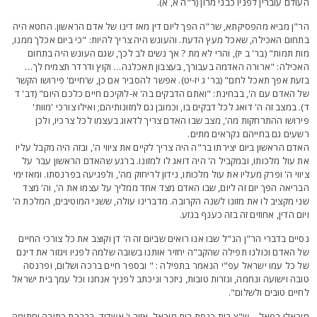
עולם עוברין לפניו כבני מרון (ר"ה א, א).
ר"ן מביא מהפסיקתא, שר"ה הפך ליום דין מאז דינו של אדם הראשון. החטא היה
תחום האכילה, שאכל מעץ הדעת. והעונש היה צריך להיות: "כי ביום אכלך ממנו,
ות תמות" (בר' ב יז), והרי לא מת ? אך נשים לב לכך, שגם העונש היה בתחום
אכילה: "ארורה האדמה בעבורך, בעצבון תאכלנה… וקוץ ודרדר תצמיח לך…
זעת אפך תאכל לחם" (בר' ג יז-יט). אפשר להסביר אם כן, ש'חיים' פירושו הקשר
ל האדם עם ה', בבחינת: "ואתם הדבקים בה' א-לוקיכם חיים כלכם היום" (דב' ד
). במצב זה ה' דואג לכל דבקים בו, וכמובן גם למזונותיהם; ואילו צורכי 'מוות'
ירושו ההתרחקות מה', מצב שבו האדם צריך לדאוג בעצמו לכל צרכיו, ולכן
שעים גם בחייהם נקראים מתים.
אדם הראשון ביום יצירתו בר"ה היה צריך לקיים את ציווי ה', ובזה היה מקבל עליו
ת עול מלכותו, ובמקביל ה' היה דואג לו למזונו. ברגע שהאדם הראשון עבר על
יווי ה' ופרק מעליו את עול מלכותו, נידון לריחוק מה', ולפגיעה בפרנסתו. ומאז ימי
בריאה הפך יום זה ליום, שבו האדם מצד אחד ממליך על עצמו את ה', וה' מצד
ני מקציב לו את מזונו לשנה הקרובה. מדברינו עולה, ששני המוטיבים, המלכת ה'
יום הדין, אחוזים זה בזה כענף בגזע.
סיים בדברי הר"ן הנ"ל שבו אנו רואים שביום זה ה' דן וקוצב את כל צורכי החיים
ל האדם וכולנו תפילה שהקב"ה יחזיר אותנו בשובה שלמה לפניו ויגזור את דינם
ל כל עמו ישראל עפ"י הנאמר בתפילה : " ובספר חיים ברכה ושלום, ופרנסה
ובה וישועה ונחמה, וגזרות טובות, ניזכר וניכתב לפניך אנחנו וכל עמך בית ישראל
חיים טובים ולשלום".
יכאלי רפאל – ש"צ בית כנסת בית מיכאל, אזור ו' אשדוד. בברכת כתיבה וחתימה