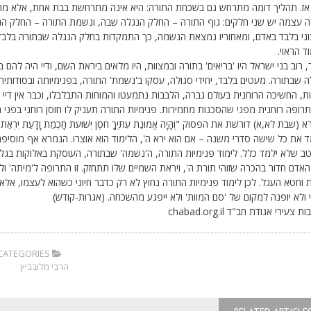
אז. תהליך דומה מתרחש גם בשכחת התורה: היא אינה מתרחשת בבת אחת, אלא מתח
ה עצמה יש שני חלקים: גוף התורה – החלק הנגלה שבה, ונשמת התורה – החלק ה
ני בלבד באדם, ומאחוריו נמצאת הנשמה, כך התמקדות בחלק הנגלה שבתורה בלבד, 
ד הראוי.
 רוב בני ישראל היו 'בריאים' בתורה ובמצוות, היו מלאים ביראת השם, ודיי היה להם ב
 שבתורה. מעטים בלבד, יחידי סגולה, עסקו ב'נשמת' התורה, בפנימיותה ובסודותיה
ת, החשיכה הרוחנית בעולם גברה, הלבבות נתמעטו והמוחות התבלבלו, וכבר אין דיי ב
רופה רוחנית מפני שהסכנות מחמירות. פנימיות התורה תעניק לו חוסן רוחני בפני 
(שבת לא,א) דורשת את הפסוק "וְהָיָה אֱמוּנַת עִתֶּיךָ חֹסֶן יְשׁוּעֹת חָכְמַת וָדָעַת יִרְאַת
 את כל שישה סדרי משנה – אם הוא ירא ה', הלימוד הוא אוצרו. הגמרא אף מוסיפה
ב שלא ילמד כלל. לימוד פנימיות התורה, ה'נשמה' שבתורה, העוסקת באלוקות בגלו
האדם חדור בהכרה שזוהי תורת ה', ויראת השמיים שלו תתחזק. זו התרופה ל'מיתה' ו
וחטא העגל. לכן לימוד פנימיות התורה נחוץ לא רק כדבר חיוני כשהוא לעצמו, אלא 
 ולא יופנה למקום של 'סם המוות' ולא ייפגע מהשכחה. (אגרות-קודש)
 צעירי אגודת חב"ד chabad.org.il
CATEGORIES:
הרבי מלובביץ