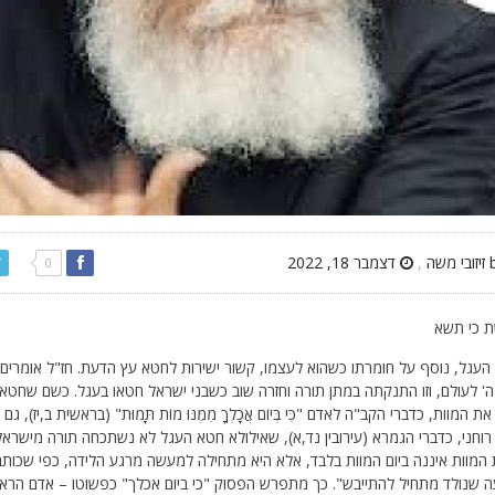
,
דצמבר 18, 2022
0
 כי תשא
העגל, נוסף על חומרתו כשהוא לעצמו, קשור ישירות לחטא עץ הדעת. חז"ל אומרי
ה' לעולם, וזו התנקתה במתן תורה וחזרה שוב כשבני ישראל חטאו בעגל. כשם שחטא
את המוות, כדברי הקב"ה לאדם "כִּי בְּיוֹם אֲכָלְךָ מִמֶּנּוּ מוֹת תָּמוּת" (בראשית ב,
רוחני, כדברי הגמרא (עירובין נד,א), שאילולא חטא העגל לא נשתכחה תורה מישראל
 המוות איננה ביום המוות בלבד, אלא היא מתחילה למעשה מרגע הלידה, כפי שכותב ר
 שנולד מתחיל להתייבש". כך מתפרש הפסוק "כי ביום אכלך" כפשוטו – אדם הראשון