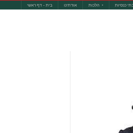
תי כנסיות
הלכות
אודתינו
בית – דף ראשי