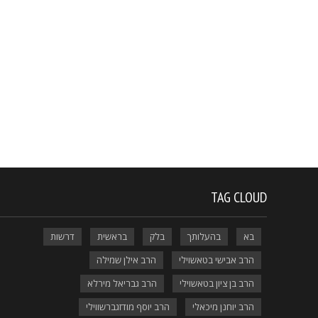
TAG CLOUD
בא
בהעלותך
בלק
בראשית
דרשות
הרב אבישי בטאשוילי
הרב אילן שמילה
הרב בן ציון בטאשוילי
הרב גבריאל מירלא
הרב יוחנן מיכאלי
הרב יוסף מודזגברשווילי