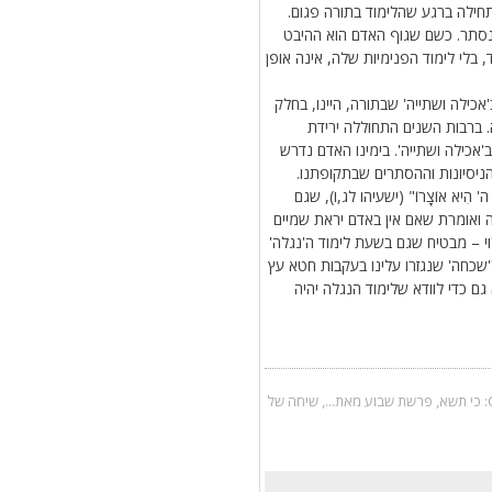
ילה ברגע שהלימוד בתורה פגום.
נסתר. כשם שגוף האדם הוא ההיבט
בלי לימוד הפנימיות שלה, אינה אופן
'אכילה ושתייה' שבתורה, היינו, בחלק
. ברבות השנים התחוללה ירידת
'אכילה ושתייה'. בימינו האדם נדרש
הניסיונות וההסתרים שבתקופתנו.
 ה' הִיא אוֹצָרוֹ" (ישעיהו לג,ו), שגם
 ואומרת שאם אין באדם יראת שמיים
י – מבטיח שגם בשעת לימוד ה'נגלה'
ל'שכחה' שנגזרו עלינו בעקבות חטא עץ
גם כדי לוודא שלימוד הנגלה יהיה
כי תשא
,
פרשת שבוע מאת...
,
שיחה של