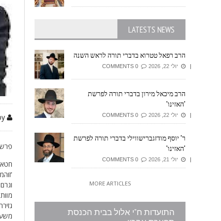
LATESTS NEWS
הרב רפאל טטרוא בדברי תורה לראש השנה
יולי 22, 2026
0 COMMENTS
הרב מיכאל מירון בדברי תורה לפרשת
'האזינו'
יולי 22, 2026
0 COMMENTS
by זיזובי משה
ר' יוסף מודזגברישווילי בדברי תורה לפרשת
פרשת
'האזינו'
יולי 21, 2026
0 COMMENTS
חטא 
'זוהמ
MORE ARTICLES
וגרם 
מוות 
גזירת
התועדות ח"י אלול בבית הכנסת
משעה