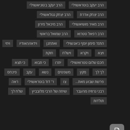
הרב יעקב בוטראשוילי
הרב יעקב בטוניאשוילי
הרב יצחק אדרת
הרב יצחק גגולאשוילי
הרב מאיר מושיאשוילי
הרב מיכאל מירון
הרב רפאל טטרוא
הרב שמואל בראשי
התמ' סימון יוסף ג'אנשוילי
ואתחנן
וידאו/האודיו
ויחי
ויצא
ויקרא
וישלח
חוקת
חכם שלום טטרואשוילי
יתרו
כי תבוא
כי תצא
לך לך
מקץ
משפטים
נשא
עקב
פינחס
פרשת שבוע מאת...
צו
ר' דוד בוטראשוילי
ראה
רבני גרוזיה מהעבר
שיחה של הרבי מלובביץ
שלח לך
תולדות