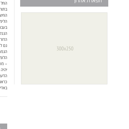
תפארת אהרון
החל 
בתור
החיצו
הלימו
בעבר,
הנגלה
הדורו
גם לת
הגמרא 
הלומד
– מוט
יהיה 
הדעת 
כראוי
באדיבות