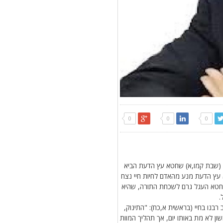
0
0
0
ם (שבת קמו,א) שחטא עץ הדעת הביא
 עץ הדעת מנע מהאדם לחיות חיי נצח
יז), גם חטא העגל גרם לשכחת התורה, שהיא
.
בנו בחיי (בראשית א,כח): "התינוק,
 לא מת באותו יום, אך תהליך המוות